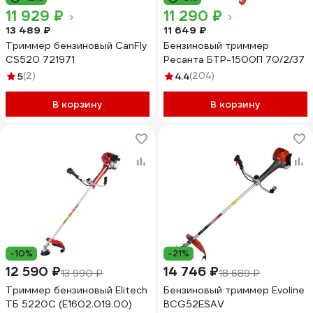
11 929 ₽
11 290 ₽
13 489 ₽
11 649 ₽
Триммер бензиновый CanFly
Бензиновый триммер
CS520 721971
Ресанта БТР-1500П 70/2/37
5
(2)
4.4
(204)
В корзину
В корзину
-10%
-21%
12 590 ₽
14 746 ₽
13 990 ₽
18 689 ₽
Триммер бензиновый Elitech
Бензиновый триммер Evoline
ТБ 5220С (E1602.019.00)
BCG52ESAV