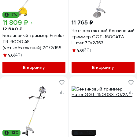
-7%
11 809 ₽
11 765 ₽
12 640 ₽
Четырехтактный бензиновый
Бензиновый триммер Eurolux
триммер GGT-15004ТA
TR-6000 4S
Huter 70/2/153
(четырёхтактный) 70/2/155
4.6
(30)
4.6
(40)
В корзину
В корзину
-13%
до -17%