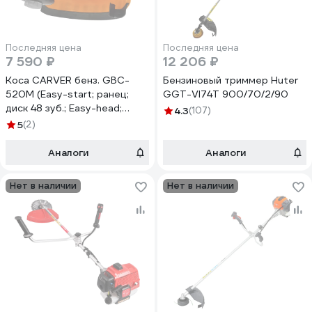
Последняя цена
Последняя цена
7 590 ₽
12 206 ₽
Коса CARVER бенз. GBC-
Бензиновый триммер Huter
520M (Easy-start; ранец;
GGT-VI74T 900/70/2/90
диск 48 зуб.; Easy-head;
4.3
(107)
леска 2,4) 01.001.00044
5
(2)
Аналоги
Аналоги
Нет в наличии
Нет в наличии