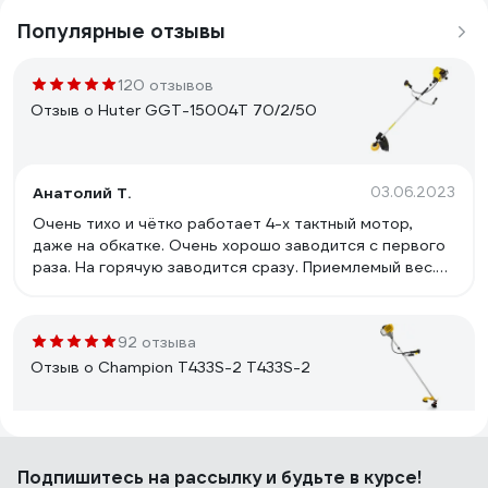
Популярные отзывы
120 отзывов
Отзыв о Huter GGT-15004Т 70/2/50
Анатолий Т.
03.06.2023
Очень тихо и чётко работает 4-х тактный мотор,
даже на обкатке. Очень хорошо заводится с первого
раза. На горячую заводится сразу. Приемлемый вес.
Удобная горловина для залива и слива масла. Пробка
бензобака не подтекает. Удобная горловина залива
бензина. Неплохая развесовка. Заведённый двигатель
92 отзыва
случайно перевернулся вниз клапанами и не
Отзыв о Champion Т433S-2 Т433S-2
пострадал. Даже обороты холостого хода не упали.
Масло в цилиндр не попало. Нет вибрации на штанге.
Гера
02.03.2020
Подпишитесь
на рассылку
и будьте в курсе!
Мощный и надежный триммер, очень качественное