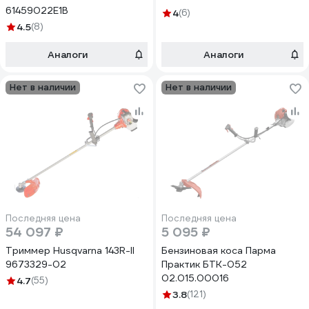
61459022E1B
4
(6)
4.5
(8)
Аналоги
Аналоги
Нет в наличии
Нет в наличии
Последняя цена
Последняя цена
54 097 ₽
5 095 ₽
Триммер Husqvarna 143R-II
Бензиновая коса Парма
9673329-02
Практик БТК-052
02.015.00016
4.7
(55)
3.8
(121)