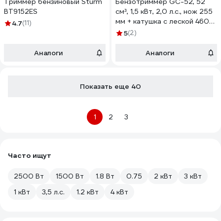
Триммер бензиновый Sturm
Бензотриммер GC-52, 52
BT9152ES
см³, 1,5 кВт, 2,0 л.с., нож 255
мм + катушка с леской 460
4.7
(11)
мм, неразъемная штанга On
5
(2)
15-02-520
Аналоги
Аналоги
Показать еще 40
1
2
3
Часто ищут
2500 Вт
1500 Вт
1.8 Вт
0.75
2 кВт
3 кВт
1 кВт
3,5 л.с.
1.2 кВт
4 кВт