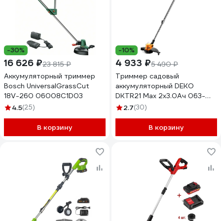
-30%
-10%
16 626 ₽
4 933 ₽
23 815 ₽
5 490 ₽
Аккумуляторный триммер
Триммер садовый
Bosch UniversalGrassCut
аккумуляторный DEKO
18V-260 06008C1D03
DKTR21 Max 2x3.0Ач 063-
4239-1
4.5
(25)
2.7
(30)
В корзину
В корзину