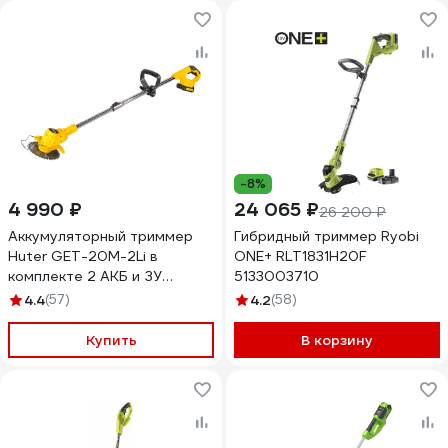
-8%
4 990 ₽
24 065 ₽
26 200 ₽
Аккумуляторный триммер
Гибридный триммер Ryobi
Huter GET-20M-2Li в
ONE+ RLT1831H20F
комплекте 2 АКБ и ЗУ
5133003710
70/1/67
4.4
(57)
4.2
(58)
Купить
В корзину