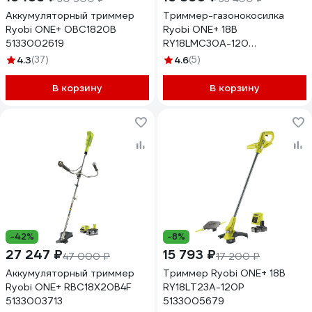
Аккумуляторный триммер
Триммер-газонокосилка
Ryobi ONE+ OBC1820B
Ryobi ONE+ 18В
5133002619
RY18LMC30A-120
5133005918
4.3
(37)
4.6
(5)
В корзину
В корзину
-42%
-8%
27 247 ₽
15 793 ₽
47 000 ₽
17 200 ₽
Аккумуляторный триммер
Триммер Ryobi ONE+ 18В
Ryobi ONE+ RBC18X20B4F
RY18LT23A-120P
5133003713
5133005679