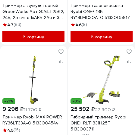
Триммер аккумуляторный
Триммер-газонокосилка
GreenWorks Арт.G24LT25К2,
Ryobi ONE+ 18В
24V, 25 см, с 1хАКБ 2Ач и ЗУ
RY18LMC30A-0 5133005917
2107207SA
4.7
(86)
4.6
(9)
В корзину
В корзину
-21%
-8%
9 296 ₽
25 592 ₽
11 700 ₽
27 900 ₽
Триммер Ryobi MAX POWER
Гибридный триммер Ryobi
RY36LT33A-0 5133004544
ONE+ RLT1831H25F
5133003711
4.5
(15)