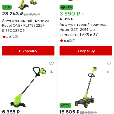
-8%
-3%
3 890 ₽
23 243 ₽
25 300 ₽
4 015 ₽
Аккумуляторный триммер
Аккумуляторный триммер
Ryobi ONE+ RLT183225F
Huter GET-20M-Li в
5133003709
комплекте 1 АКБ и ЗУ
4.8
(26)
70/1/66
4.4
(57)
В корзину
В корзину
-27%
6 385 ₽
16 605 ₽
22 600 ₽