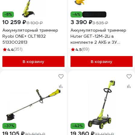
-8%
-4%
до -17%
10 259 ₽
3 390 ₽
11 100 ₽
3 535 ₽
Аккумуляторный триммер
Аккумуляторный триммер
Ryobi ONE+ OLT1832
Huter GET-12M-2Li в
5133002813
комплекте 2 АКБ и ЗУ
70/1/65
4.4
(351)
4.5
(69)
В корзину
В корзину
-37%
-42%
19 105 ₽
19 360 ₽
30 500 ₽
33 400 ₽