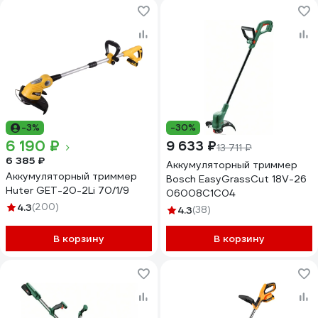
-3%
-30%
6 190 ₽
9 633 ₽
13 711 ₽
6 385 ₽
Аккумуляторный триммер
Аккумуляторный триммер
Bosch EasyGrassCut 18V-26
Huter GET-20-2Li 70/1/9
06008C1C04
4.3
(200)
4.3
(38)
В корзину
В корзину