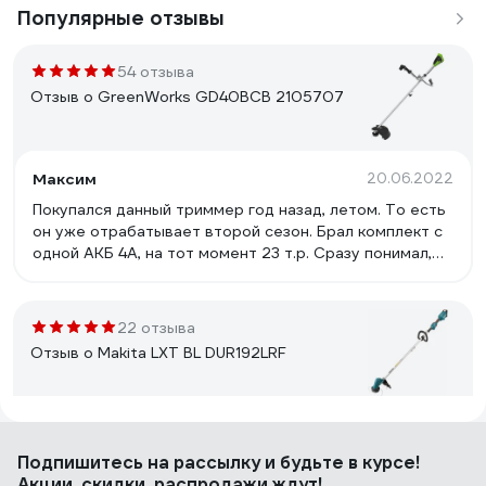
Популярные отзывы
54 отзыва
Отзыв о GreenWorks GD40BCB 2105707
Максим
20.06.2022
Покупался данный триммер год назад, летом. То есть
он уже отрабатывает второй сезон. Брал комплект с
одной АКБ 4А, на тот момент 23 т.р. Сразу понимал,
что для комфортной работы нужен второй
аккумулятор, желательно большей ёмкости, поэтому
взял ещё один АКБ 6А. Позднее дошло, что нужно
22 отзыва
было взять не один, а пару, но ценник тогда на
Отзыв о Makita LXT BL DUR192LRF
аккумулятор 6А был порядка 13 т.р. , а финансы как
всегда "пели романсы", поэтому ограничился только
одним. Плюс ко второму АКБ купил зарядник
помощнее, потому как одним зарядником, который
Павел С.
24.06.2024
идёт в комплекте, вы во-первых устанете заряжать
Подпишитесь
на рассылку
и будьте в курсе!
Лёгкий, компактный, не нужно смешивать бензомасло.
(ток зарядки 2А), во-вторых АКБ разряжаются
Акции, скидки, распродажи ждут!