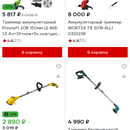
-17%
5 817 ₽
8 000 ₽
7 008 ₽
Триммер аккумуляторный
Аккумуляторный триммер
Procraft 20В 150мм (2 АКБ
WORTEX TB 3018 ALL1
1,5 Ач+ЗУ+нож+5х нож+диск)
0333238
PTA25
4.6
(20)
4.9
(55)
В корзину
В корзину
-4%
2 890 ₽
4 990 ₽
3 019 ₽
Триммер беспроводной