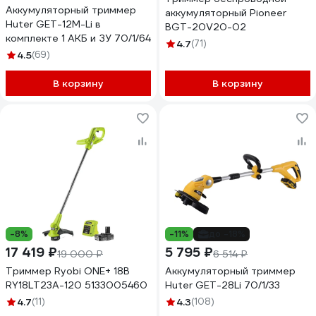
Аккумуляторный триммер
аккумуляторный Pioneer
Huter GET-12M-Li в
BGT-20V20-02
комплекте 1 АКБ и ЗУ 70/1/64
4.7
(71)
4.5
(69)
В корзину
В корзину
-8%
-11%
до -18%
17 419 ₽
5 795 ₽
19 000 ₽
6 514 ₽
Триммер Ryobi ONE+ 18В
Аккумуляторный триммер
RY18LT23A-120 5133005460
Huter GET-28Li 70/1/33
4.7
(11)
4.3
(108)