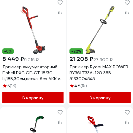
-8%
-22%
8 449 ₽
21 208 ₽
9 215 ₽
27 300 ₽
Триммер аккумуляторный
Триммер Ryobi MAX POWER
Einhell PXC GE-CT 18/30
RY36LT33A-120 36В
Li,18В,30см,леска, без АКК и
5133004545
ЗУ 3411250
5
(13)
4.5
(15)
В корзину
В корзину