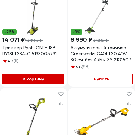
-26%
-9%
14 071 ₽
8 990 ₽
19 100 ₽
9 889 ₽
Триммер Ryobi ONE+ 18В
Аккумуляторный триммер
RY18LT33A-0 5133005731
Greenworks G40LT30 40V,
30 см, без АКБ и ЗУ 2101507
4.7
(6)
4.6
(98)
В корзину
Купить