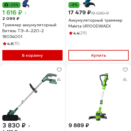
-23%
-8%
1 616 ₽
17 479 ₽
19 030 ₽
2 099 ₽
Аккумуляторный триммер
Триммер аккумуляторный
Makita UR100DWAEX
Витязь ТЭ-А-220-2
4.4
(26)
18034001
4.6
(15)
В корзину
Купить
-7%
3 830 ₽
9 889 ₽