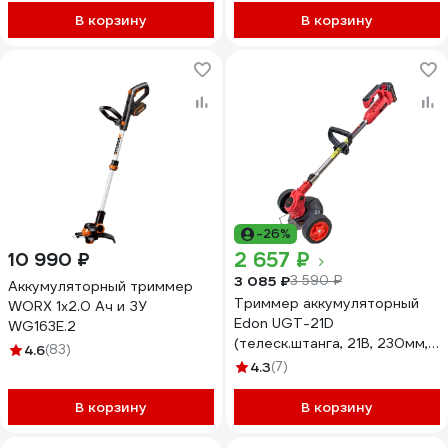
В корзину
В корзину
-26%
2 657 ₽
10 990 ₽
3 085 ₽
3 590 ₽
Аккумуляторный триммер
Триммер аккумуляторный
WORX 1х2.0 Ач и ЗУ
Edon UGT-21D
WG163E.2
(телеск.штанга, 21В, 230мм,
4.6
(83)
АКБ 2x2А, ЗУ1x1А, 2
4.3
(7)
мет/5пласт ножей) 49783
В корзину
В корзину