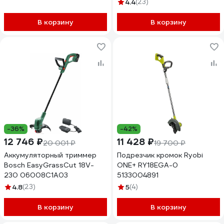
4.4
(23)
В корзину
В корзину
-36%
-42%
12 746 ₽
11 428 ₽
20 001 ₽
19 700 ₽
Аккумуляторный триммер
Подрезчик кромок Ryobi
Bosch EasyGrassCut 18V-
ONE+ RY18EGA-0
230 06008C1A03
5133004891
4.8
(23)
5
(4)
В корзину
В корзину