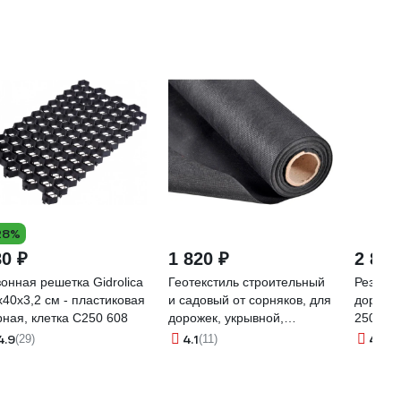
28%
80 ₽
1 820 ₽
2 850
зонная решетка Gidrolica
Геотекстиль строительный
Резино
х40х3,2 см - пластиковая
и садовый от сорняков, для
дорожка
рная, клетка С250 608
дорожек, укрывной,
2500x4
ГеоПластБорд 100 мкн 1.
2500.40
4.9
4.1
4.7
(29)
(11)
(1
6x25м, 40м2,, цвет черный
00-00002972