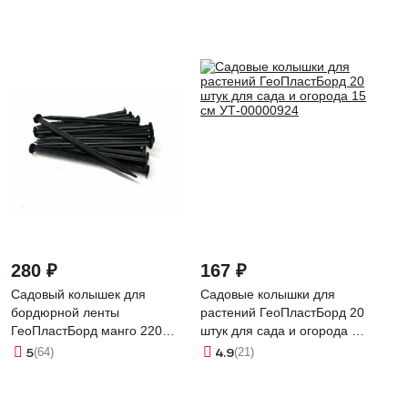
280 ₽
167 ₽
Садовый колышек для
Садовые колышки для
бордюрной ленты
растений ГеоПластБорд 20
ГеоПластБорд манго 220
штук для сада и огорода 15
мм, 30 шт., черный
см УТ-00000924
5
4.9
(64)
(21)
k240.38.55.30up