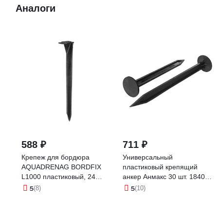
Аналоги
588 ₽
711 ₽
Крепеж для бордюра
Универсальный
AQUADRENAG BORDFIX
пластиковый крепящий
L1000 пластиковый, 24
анкер Анмакс 30 шт. 1840-
штуки 810024
30
5
5
(8)
(10)