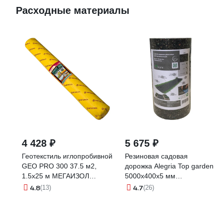
Расходные материалы
4 428 ₽
5 675 ₽
Геотекстиль иглопробивной
Резиновая садовая
GEO PRO 300 37.5 м2,
дорожка Alegria Top garden
1.5х25 м МЕГАИЗОЛ
5000x400x5 мм
3480848
5000.400.5.TG
4.8
4.7
(13)
(26)