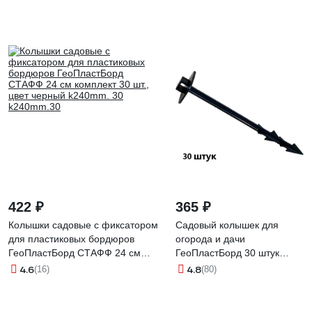
422 ₽
365 ₽
Колышки садовые с фиксатором
Садовый колышек для
для пластиковых бордюров
огорода и дачи
ГеоПластБорд СТАФФ 24 см
ГеоПластБорд 30 штук
комплект 30 шт., цвет черный
опора 18 см для укрывного
4.6
4.8
(16)
(80)
k240mm. 30 k240mm.30
материала kl180.30