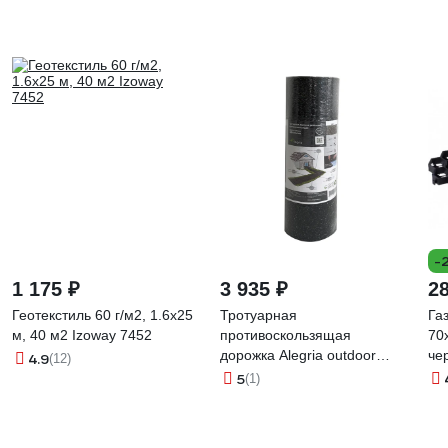
-
1 175 ₽
3 935 ₽
2
Геотекстиль 60 г/м2, 1.6х25
Тротуарная
Га
м, 40 м2 Izoway 7452
противоскользящая
70
дорожка Alegria outdoor
че
4.9
(12)
2500x600x5 мм
5
(1)
25.6.5AO.Bc