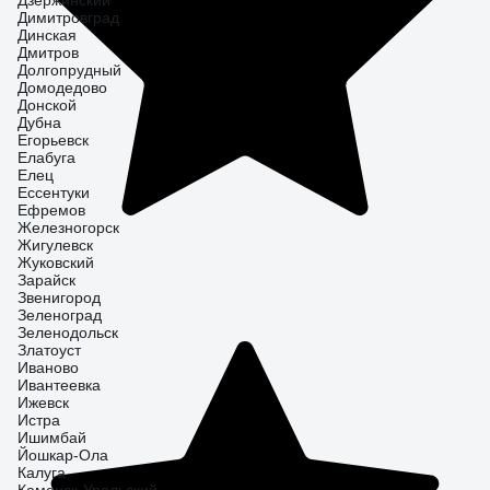
Дзержинский
Димитровград
Динская
Дмитров
Долгопрудный
Домодедово
Донской
Дубна
Егорьевск
Елабуга
Елец
Ессентуки
Ефремов
Железногорск
Жигулевск
Жуковский
Зарайск
Звенигород
Зеленоград
Зеленодольск
Златоуст
Иваново
Ивантеевка
Ижевск
Истра
Ишимбай
Йошкар-Ола
Калуга