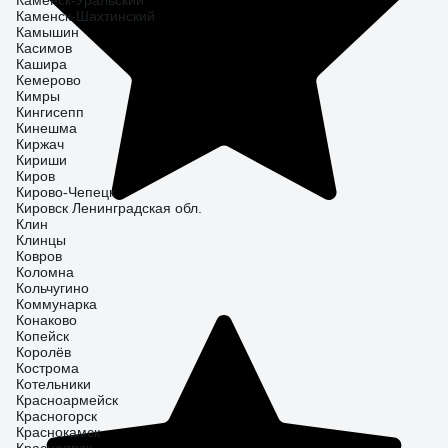
Каменск-Уральский
Каменск-Шахтинский
Камышин
Касимов
Кашира
Кемерово
Кимры
Кингисепп
Кинешма
Киржач
Кириши
Киров
Кирово-Чепецк
Кировск Ленинградская обл.
Клин
Клинцы
Ковров
Коломна
Кольчугино
Коммунарка
Конаково
Копейск
Королёв
Кострома
Котельники
Красноармейск
Красногорск
Краснокамск