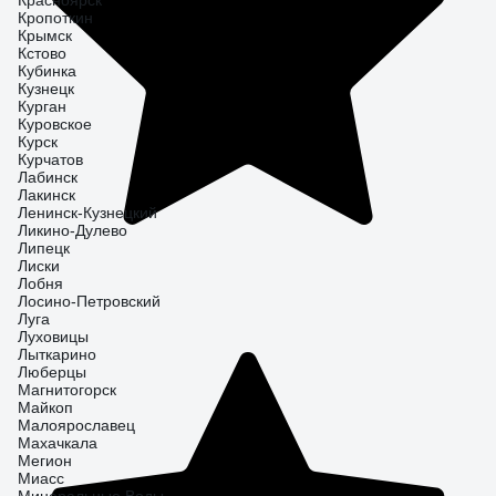
Красноярск
Кропоткин
Крымск
Кстово
Кубинка
Кузнецк
Курган
Куровское
Курск
Курчатов
Лабинск
Лакинск
Ленинск-Кузнецкий
Ликино-Дулево
Липецк
Лиски
Лобня
Лосино-Петровский
Луга
Луховицы
Лыткарино
Люберцы
Магнитогорск
Майкоп
Малоярославец
Махачкала
Мегион
Миасс