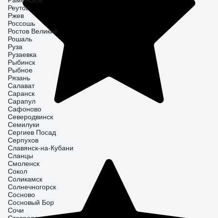
Раменское
Реутов
Ржев
Россошь
Ростов Великий
Рошаль
Руза
Рузаевка
Рыбинск
Рыбное
Рязань
Салават
Саранск
Сарапул
Сафоново
Северодвинск
Семилуки
Сергиев Посад
Серпухов
Славянск-на-Кубани
Сланцы
Смоленск
Сокол
Соликамск
Солнечногорск
Сосново
Сосновый Бор
Сочи