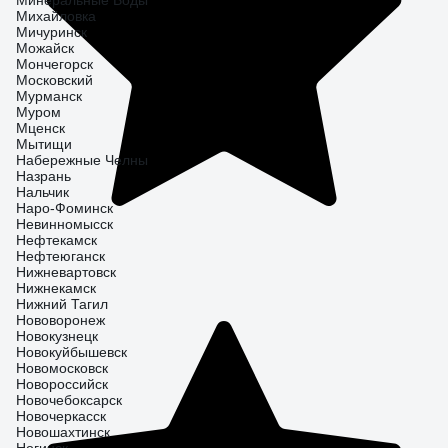
Минеральные Воды
Михайловка
Мичуринск
Можайск
Мончегорск
Московский
Мурманск
Муром
Мценск
Мытищи
Набережные Челны
Назрань
Нальчик
Наро-Фоминск
Невинномысск
Нефтекамск
Нефтеюганск
Нижневартовск
Нижнекамск
Нижний Тагил
Нововоронеж
Новокузнецк
Новокуйбышевск
Новомосковск
Новороссийск
Новочебоксарск
Новочеркасск
Новошахтинск