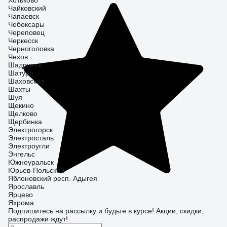
Хотьково
Чайковский
Чапаевск
Чебоксары
Череповец
Черкесск
Черноголовка
Чехов
Шадринск
Шатура
Шаховская
Шахты
Шуя
Щекино
Щелково
Щербинка
Электрогорск
Электросталь
Электроугли
Энгельс
Южноуральск
Юрьев-Польский
Яблоновский респ. Адыгея
Ярославль
Ярцево
Яхрома
Подпишитесь
на рассылку
и будьте в курсе! Акции, скидки,
распродажи ждут!