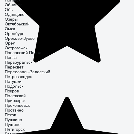
Ногинск
Обнинск
Обь
Одинцово
Озёры
Октябрьский
Омск
Оренбург
Орехово-Зуево
Орёл
Острогожск
Павловский Посад
Пенза
Первоуральск
Пересвет
Переславль-Залесский
Петрозаводск
Петушки
Подольск
Покров
Полевской
Приозерск
Прокопьевск
Протвино
Псков
Пушкино
Пущино
Пятигорск