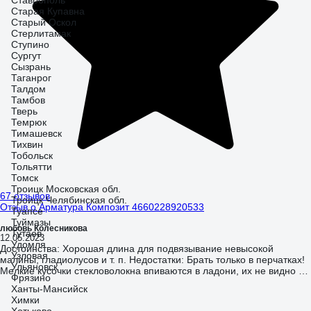
Ставрополь
Старая Купавна
Старый Оскол
Стерлитамак
Ступино
Сургут
Сызрань
Таганрог
Талдом
Тамбов
Тверь
Темрюк
Тимашевск
Тихвин
Тобольск
Тольятти
Томск
Троицк Московская обл.
67 отзывов
Троицк Челябинская обл.
Отзыв о Арматура Композит 4660228920533
Туапсе
Туймазы
любовь Колесникова
Тутаев
12.05.2023
Удомля
Достоинства: Хорошая длина для подвязывание невысокой
Узловая
малины, гладиолусов и т. п. Недостатки: Брать только в перчатках!
Ульяновск
Мелкие кусочки стекловолокна впиваются в ладони, их не видно и
Фрязино
удалить не получается(
Ханты-Мансийск
Химки