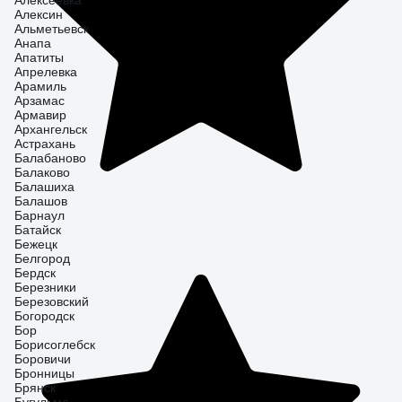
Алексеевка
Алексин
Альметьевск
Анапа
Апатиты
Апрелевка
Арамиль
Арзамас
Армавир
Архангельск
Астрахань
Балабаново
Балаково
Балашиха
Балашов
Барнаул
Батайск
Бежецк
Белгород
Бердск
Березники
Березовский
Богородск
Бор
Борисоглебск
Боровичи
Бронницы
Брянск