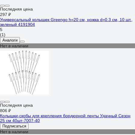
Последняя цена
297 ₽
Универсальный колышек Greengo h=20 см, ножка d=0.3 см, 10 шт.,
зеленый 4191904
5
(1)
Аналоги
Нет в наличии
Последняя цена
806 ₽
Колышки-скобы для крепления бордюрной ленты Удачный Сезон
25 см 40шт-7007-40
Подписаться
Нет в наличии