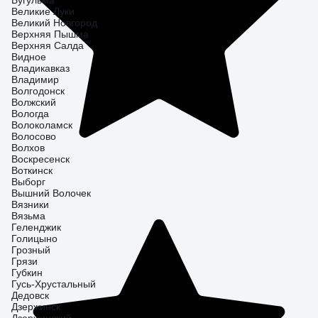
Бугульма
Великие Луки
Великий Новгород
Верхняя Пышма
Верхняя Салда
Видное
Владикавказ
Владимир
Волгодонск
Волжский
Вологда
Волоколамск
Волосово
Волхов
Воскресенск
Воткинск
Выборг
Вышний Волочек
Вязники
Вязьма
Геленджик
Голицыно
Грозный
Грязи
Губкин
Гусь-Хрустальный
Дедовск
Дзержинск