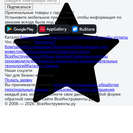
Подписаться
Оригинальные товары с гарантией!
Установите мобильное приложение, чтобы информация по
заказам всегда была под рукой
Каталог
Адреса магазинов
Способы получения
Способы оплаты
Что улучшить?
Контакты
О
Компании
Поставщикам
Партнерам
Информация для
инвесторов
Организациям
Сервисный центр
ВсеИнструменты.ру
Наши закупки
Сервисные центры
производителей
Правила применения рекомендательных
технологий
Каталог товаров
Наши соцсети
Чат для бизнес-клиентов
Подать заявку
Вы принимаете условия
политики в отношении обработки
персональных данных
и
пользовательского соглашения
каждый раз, когда оставляете свои данные в любой форме
обратной связи на сайте ВсеИнструменты.ру
© 2006 — 2026. ВсеИнструменты.ру