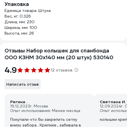
Упаковка
Единица товара: Штука
Вес, кг: 0.326
Длина, мм: 230
Ширина, мм: 100
Высота, мм: 26
Отзывы Набор колышек для спанбонда
ООО КЗНМ 30x140 мм (20 штук) 530140
4.9
12 отзывов
Написать отзыв
Регина .
Светлана И.
19.12.2023
г. Москва
12.09.2024
г.
Опыт использования: Менее месяца
Опыт использ
Покупали что бы закрепить сетку
колышки кре
внизу забора . Крепкие , забивала в