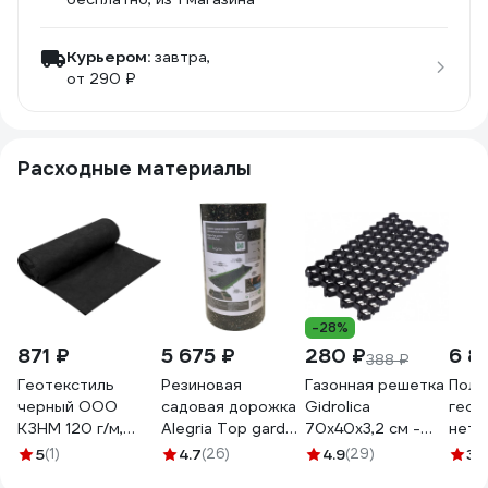
Курьером:
завтра,
от 290 ₽
Расходные материалы
-28%
871 ₽
5 675 ₽
280 ₽
6 8
388 ₽
Геотекстиль
Резиновая
Газонная решетка
Поло
черный ООО
садовая дорожка
Gidrolica
геот
КЗНМ 120 г/м,
Alegria Top garden
70х40х3,2 см -
нетк
25х0.8 м 529234
5000x400x5 мм
пластиковая
Эвен
5
(1)
4.7
(26)
4.9
(29)
3.
5000.400.5.TG
черная, клетка
(2х5