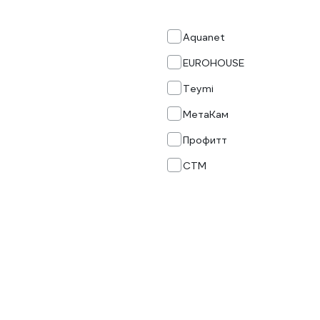
Aquanet
EUROHOUSE
Teymi
МетаКам
Профитт
СТМ