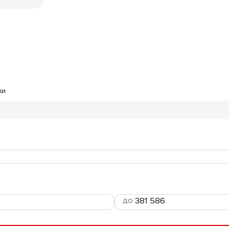
ки
до