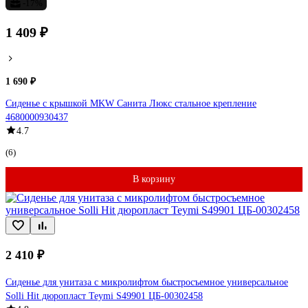
-17%
1 409 ₽
1 690 ₽
Сиденье с крышкой MKW Санита Люкс стальное крепление
4680000930437
4.7
(6)
В корзину
2 410 ₽
Сиденье для унитаза с микролифтом быстросъемное универсальное
Solli Hit дюропласт Teymi S49901 ЦБ-00302458