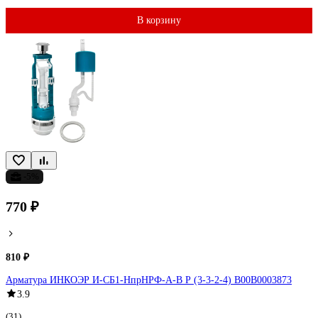
В корзину
-5%
770 ₽
810 ₽
Арматура ИНКОЭР И-СБ1-НпрНРФ-А-В Р (3-3-2-4) В00В0003873
3.9
(31)