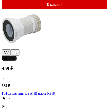
В корзину
-14%
459 ₽
535 ₽
Гофра для унитаза АНИ пласт K918
4.7
(42)