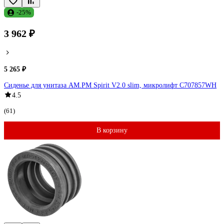
-25%
3 962 ₽
5 265 ₽
Сиденье для унитаза AM.PM Spirit V2.0 slim, микролифт C707857WH
4.5
(61)
В корзину