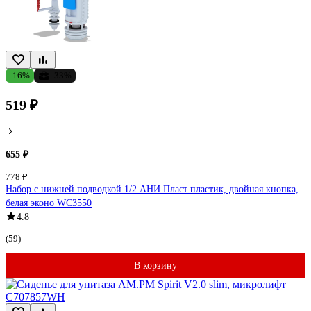
-16%
-33%
519 ₽
655 ₽
778 ₽
Набор с нижней подводкой 1/2 АНИ Пласт пластик, двойная кнопка,
белая эконо WC3550
4.8
(59)
В корзину