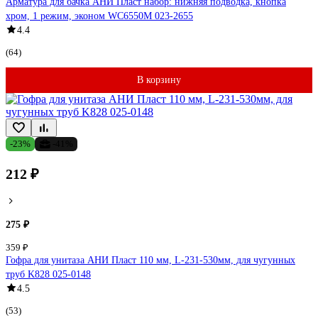
Арматура для бачка АНИ Пласт набор: нижняя подводка, кнопка
хром, 1 режим, эконом WC6550M 023-2655
4.4
(64)
В корзину
-23%
-41%
212 ₽
275 ₽
359 ₽
Гофра для унитаза АНИ Пласт 110 мм, L-231-530мм, для чугунных
труб K828 025-0148
4.5
(53)