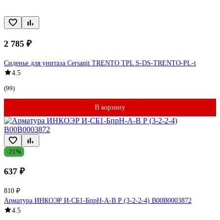
2 785 ₽
Сиденье для унитаза Cersanit TRENTO TPL S-DS-TRENTO-PL-t
4.5
(99)
В корзину
-21%
637 ₽
810 ₽
Арматура ИНКОЭР И-СБ1-БпрН-А-В Р (3-2-2-4) В00В0003872
4.5