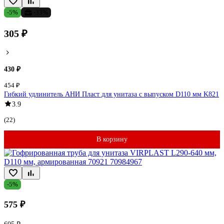
-5%
-33%
305 ₽
430 ₽
454 ₽
Гибкий удлинитель АНИ Пласт для унитаза с выпуском D110 мм K821
3.9
(22)
В корзину
-5%
575 ₽