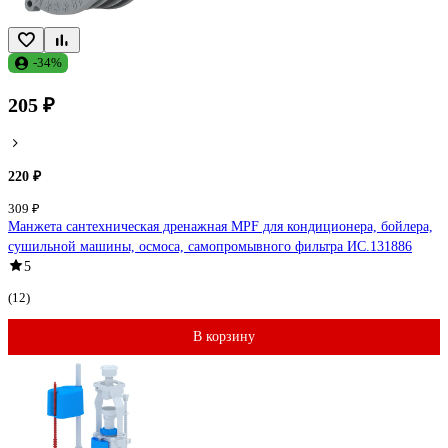
-34%
205 ₽
220 ₽
309 ₽
Манжета сантехническая дренажная MPF для кондиционера, бойлера,
сушильной машины, осмоса, самопромывного фильтра ИС.131886
5
(12)
В корзину