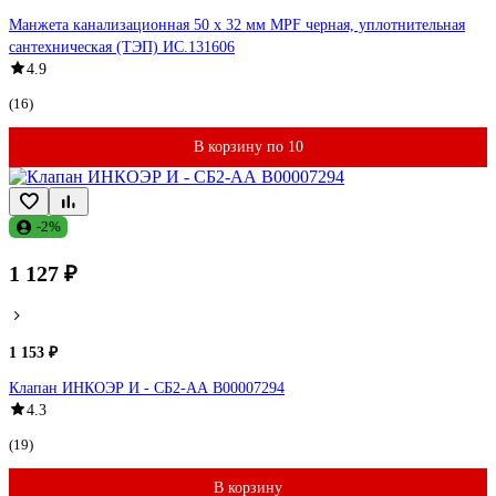
Манжета канализационная 50 х 32 мм MPF черная, уплотнительная
сантехническая (ТЭП) ИС.131606
4.9
(16)
В корзину по 10
-2%
1 127 ₽
1 153 ₽
Клапан ИНКОЭР И - СБ2-АА В00007294
4.3
(19)
В корзину