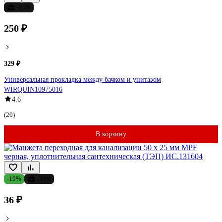
-24%
250 ₽
329 ₽
Универсальная прокладка между бачком и унитазом
WIRQUIN10975016
4.6
(20)
В корзину
-19%
-39%
36 ₽