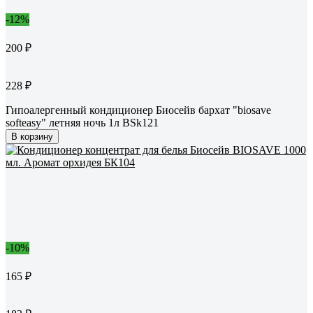
-12%
200 ₽
228 ₽
Гипоалергенный кондиционер Биосейв бархат "biosave
softeasy" летняя ночь 1л BSk121
В корзину
-10%
165 ₽