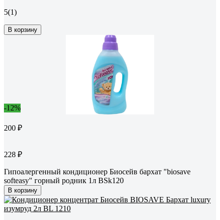
5
(1)
В корзину
-12%
200 ₽
228 ₽
Гипоалергенный кондиционер Биосейв бархат "biosave
softeasy" горный родник 1л BSk120
В корзину