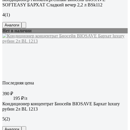
SOFTEASY БАРХАТ Сладкий вечер 2,2 л BSk112
4
(1)
Аналоги
Нет в наличии
Последняя цена
390 ₽
195 ₽/л
Кондиционер концентрат Биосейв BIOSAVE Бархат luxury
рубин 2л BL 1213
5
(2)
Аналоги