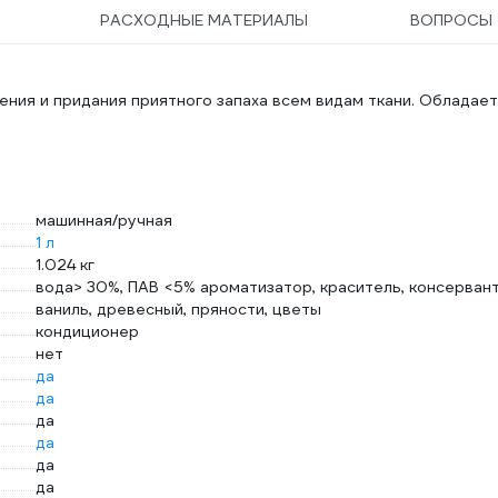
РАСХОДНЫЕ МАТЕРИАЛЫ
ВОПРОСЫ
ния и придания приятного запаха всем видам ткани. Обладает
машинная/ручная
1 л
1.024 кг
вода> 30%, ПАВ <5% ароматизатор, краситель, консервант
ваниль, древесный, пряности, цветы
кондиционер
нет
да
да
да
да
да
да