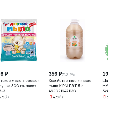
08 ₽
356 ₽
198 ₽
71.2 ₽/л
тское мыло-порошок
Хозяйственное жидкое
Шарики
лушка 300 гр, пакет
мыло KIPNI ПЭТ 5 л
МУЛЬТ
6-3
4620219471130
5х4 см
4.9
(7)
4.5
(8)
5
(2)