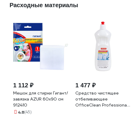
Расходные материалы
1 112 ₽
1 477 ₽
Мешок для стирки Гигант/
Средство чистящее
завязка AZUR 60x90 см
отбеливающее
912410
OfficeClean Professional
Белизна-гель 246204/П
4.8
(45)