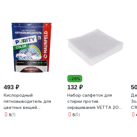
-28%
493 ₽
132 ₽
5
Кислородный
Набор салфеток для
Де
пятновыводитель для
стирки против
Зо
цветных вещей
окрашивания VETTA 20
С1
MAUNFELD COLOR Purity
шт, 25x12 см 452-046
5
(1)
5
(5)
MSC1000G