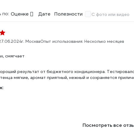
 по:
Оценке
Дате
Полезности
С фото или видео
27.06.2024
г. Москва
Опыт использования: Несколько месяцев
х, смягчает
:
ороший результат от бюджетного кондиционера. Тестировалос
тенца мягкие, аромат приятный, нежный и сохраняется прилич
я:
Посмотреть все отз