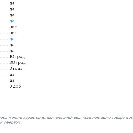
да
да
да
да
нет
нет
да
да
да
10 град
30 град
3 года
да
да
3 до5
лера менять характеристики, внешний вид, комплектацию товара и м
ой офертой