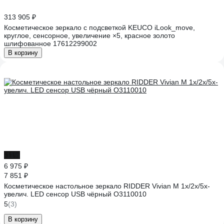
313 905 ₽
Косметическое зеркало с подсветкой KEUCO iLook_move,
круглое, сенсорное, увеличение ×5, красное золото
шлифованное 17612299002
В корзину
-11%
6 975 ₽
7 851 ₽
Косметическое настольное зеркало RIDDER Vivian M 1х/2х/5х-
увелич. LED сенсор USB чёрный О3110010
5
(3)
В корзину