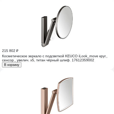
215 802 ₽
Косметическое зеркало с подсветкой KEUCO iLook_move круг.,
сенсор., увелич. х5, титан чёрный шлиф. 17612359002
В корзину