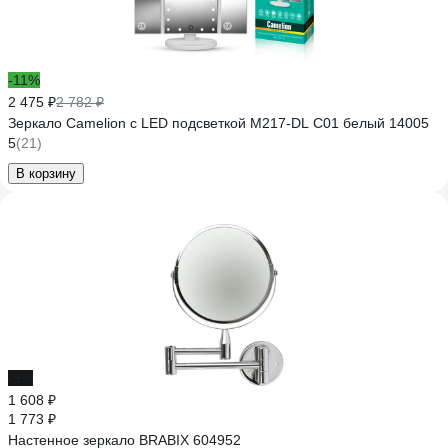
-11%
2 475 ₽
2 782 ₽
Зеркало Camelion с LED подсветкой M217-DL C01 белый 14005
5
(21)
В корзину
-9%
1 608 ₽
1 773 ₽
Настенное зеркало BRABIX 604952