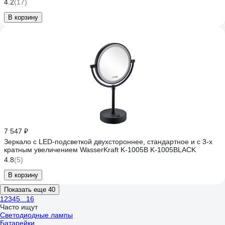
4.2
(17)
В корзину
7 547 ₽
Зеркало с LED-подсветкой двухстороннее, стандартное и с 3-х
кратным увеличением WasserKraft K-1005B K-1005BLACK
4.8
(5)
В корзину
Показать еще 40
1
2
3
4
5
...
16
Часто ищут
Светодиодные лампы
Батарейки