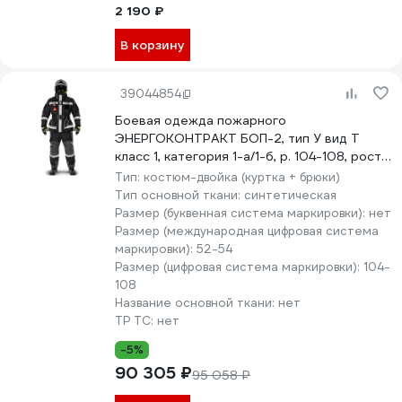
2 190 ₽
В корзину
39044854
Боевая одежда пожарного
ЭНЕРГОКОНТРАКТ БОП-2, тип У вид Т
класс 1, категория 1-а/1-б, р. 104-108, рост
170/176, черный 5310000000050
Тип:
костюм-двойка (куртка + брюки)
Тип основной ткани:
синтетическая
Размер (буквенная система маркировки):
нет
Размер (международная цифровая система
маркировки):
52-54
Размер (цифровая система маркировки):
104-
108
Название основной ткани:
нет
ТР ТС:
нет
-5%
90 305 ₽
95 058 ₽