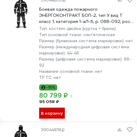
39044806
Боевая одежда пожарного
ЭНЕРГОКОНТРАКТ БОП-2, тип У вид Т
класс 1, категория 1-а/1-б, р. 088-092, рост
182/188, черный 5310000000012
Тип:
костюм-двойка (куртка + брюки)
Тип основной ткани:
синтетическая
Размер (буквенная система маркировки):
нет
Размер (международная цифровая система
маркировки):
44-46
Размер (цифровая система маркировки):
88-
92
Название основной ткани:
нет
ТР ТС:
нет
-15%
80 799 ₽
95 058 ₽
В корзину
39044818