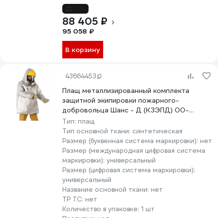
-7%
88 405 ₽
95 058 ₽
В корзину
43664453
Плащ металлизированный комплекта
защитной экипировки пожарного-
добровольца Шанс - Д (КЗЭПД) 00-
00000030
Тип:
плащ
Тип основной ткани:
синтетическая
Размер (буквенная система маркировки):
нет
Размер (международная цифровая система
маркировки):
универсальный
Размер (цифровая система маркировки):
универсальный
Название основной ткани:
нет
ТР ТС:
нет
Количество в упаковке:
1 шт