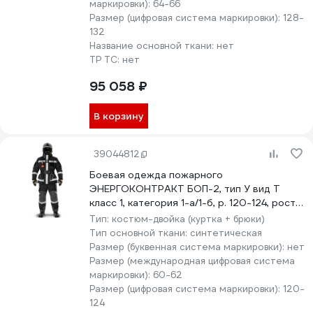
маркировки):
64-66
Размер (цифровая система маркировки):
128-
132
Название основной ткани:
нет
ТР ТС:
нет
95 058 ₽
В корзину
39044812
Боевая одежда пожарного
ЭНЕРГОКОНТРАКТ БОП-2, тип У вид Т
класс 1, категория 1-а/1-б, р. 120-124, рост
182/188, черный 5310000000111
Тип:
костюм-двойка (куртка + брюки)
Тип основной ткани:
синтетическая
Размер (буквенная система маркировки):
нет
Размер (международная цифровая система
маркировки):
60-62
Размер (цифровая система маркировки):
120-
124