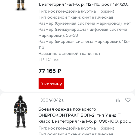
1, категория 1-а/1-б, р. 112-116, рост 194/200,
серый/желтый 5310000000227
Тип:
костюм-двойка (куртка + брюки)
Тип основной ткани:
синтетическая
Размер (буквенная система маркировки):
нет
Размер (международная цифровая система
маркировки):
56-58
Размер (цифровая система маркировки):
112-
116
Название основной ткани:
нет
ТР ТС:
нет
77 165 ₽
В корзину
39044842
Боевая одежда пожарного
ЭНЕРГОКОНТРАКТ БОП-2, тип У вид Т
класс 1, категория 1-а/1-б, р. 096-100, рост
194/200, черный 5310000000043
Тип:
костюм-двойка (куртка + брюки)
Тип основной ткани:
синтетическая