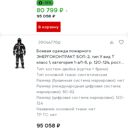
-15%
80 799 ₽
95 058 ₽
В корзину
39044776
Боевая одежда пожарного
ЭНЕРГОКОНТРАКТ БОП-2, тип У вид Т
класс 1, категория 1-а/1-б, р. 120-124, рост
170/176, черный 5310000000104
Тип:
костюм-двойка (куртка + брюки)
Тип основной ткани:
синтетическая
Размер (буквенная система маркировки):
нет
Размер (международная цифровая система
маркировки):
60-62
Размер (цифровая система маркировки):
120-
124
Название основной ткани:
нет
ТР ТС:
нет
95 058 ₽