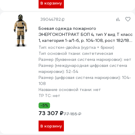
В корзину
39044782
Боевая одежда пожарного
ЭНЕРГОКОНТРАКТ БОП 4, тип У вид Т класс
1, категория 1-а/1-б, р. 104-108, рост 182/188,
серый/желтый 5310000000180
Тип:
костюм-двойка (куртка + брюки)
Тип основной ткани:
синтетическая
Размер (буквенная система маркировки):
нет
Размер (международная цифровая система
маркировки):
52-54
Размер (цифровая система маркировки):
104-
108
Название основной ткани:
нет
ТР ТС:
нет
-5%
73 307 ₽
77 165 ₽
В корзину