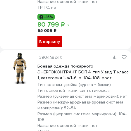
Название основной ткани:
нет
ТР ТС:
нет
-15%
80 799 ₽
95 058 ₽
В корзину
39044824
Боевая одежда пожарного
ЭНЕРГОКОНТРАКТ БОП 4, тип У вид Т класс
1, категория 1-а/1-б, р. 104-108, рост
194/200, серый/желтый 5310000000197
Тип:
костюм-двойка (куртка + брюки)
Тип основной ткани:
синтетическая
Размер (буквенная система маркировки):
нет
Размер (международная цифровая система
маркировки):
52-54
Размер (цифровая система маркировки):
104-
108
Название основной ткани:
нет