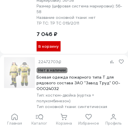
маркировки):
56-58
Размер (цифровая система маркировки):
56-
58
Название основной ткани:
нет
ТР ТС:
ТР ТС 019/2011
7 046 ₽
В корзину
22472703
Нет в наличии
Боевая одежда пожарного типа Т для
рядового состава ЗАО "Завод Труд" 00-
00024032
Тип:
костюм-двойка (куртка +
полукомбинезон)
Тип основной ткани:
синтетическая
Размер (международная цифровая система
маркировки):
52-54
Главная
Каталог
Корзина
Избранное
Профиль
Размер (цифровая система маркировки):
52-