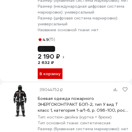
Размер (буквенная система маркировки):
нет
Размер (международная цифровая система
маркировки):
универсальный
Размер (цифровая система маркировки):
универсальный
Название основной ткани:
нет
4.9
(15)
-17%
2 190 ₽
2 632 ₽
В корзину
39044752
Боевая одежда пожарного
ЭНЕРГОКОНТРАКТ БОП-2, тип У вид Т
класс 1, категория 1-а/1-б, р. 096-100, рост
170/176, черный 5310000000029
Тип:
костюм-двойка (куртка + брюки)
Тип основной ткани:
синтетическая
Размер (буквенная система маркировки):
нет