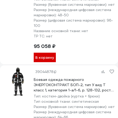
Размер (буквенная система маркировки):
нет
Размер (международная цифровая система
маркировки):
48-50
Размер (цифровая система маркировки):
96-
100
Название основной ткани:
нет
ТР ТС:
нет
95 058 ₽
В корзину
39044878
Боевая одежда пожарного
ЭНЕРГОКОНТРАКТ БОП-2, тип У вид Т
класс 1, категория 1-а/1-б, р. 128-132, рост
170/176, черный 5310000000135
Тип:
костюм-двойка (куртка + брюки)
Тип основной ткани:
синтетическая
Размер (буквенная система маркировки):
нет
Размер (международная цифровая система
маркировки):
64-66