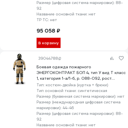
Размер (цифровая система маркировки):
88-
92
Название основной ткани:
нет
ТР ТС:
нет
95 058 ₽
В корзину
39044788
Боевая одежда пожарного
ЭНЕРГОКОНТРАКТ БОП 4, тип У вид Т класс
1, категория 1-а/1-б, р. 088-092, рост
182/188, серый/желтый 5310000000166
Тип:
костюм-двойка (куртка + брюки)
Тип основной ткани:
синтетическая
Размер (буквенная система маркировки):
нет
Размер (международная цифровая система
маркировки):
44-46
Размер (цифровая система маркировки):
88-
92
Название основной ткани:
нет