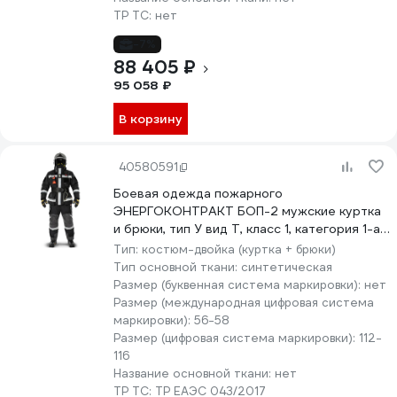
ТР ТС:
нет
-7%
88 405 ₽
95 058 ₽
В корзину
40580591
Боевая одежда пожарного
ЭНЕРГОКОНТРАКТ БОП-2 мужские куртка
и брюки, тип У вид Т, класс 1, категория 1-а,
1-б 112-116, 194/200, черный, 739-Дор
Тип:
костюм-двойка (куртка + брюки)
5355877099639
Тип основной ткани:
синтетическая
Размер (буквенная система маркировки):
нет
Размер (международная цифровая система
маркировки):
56-58
Размер (цифровая система маркировки):
112-
116
Название основной ткани:
нет
ТР ТС:
ТР ЕАЭС 043/2017