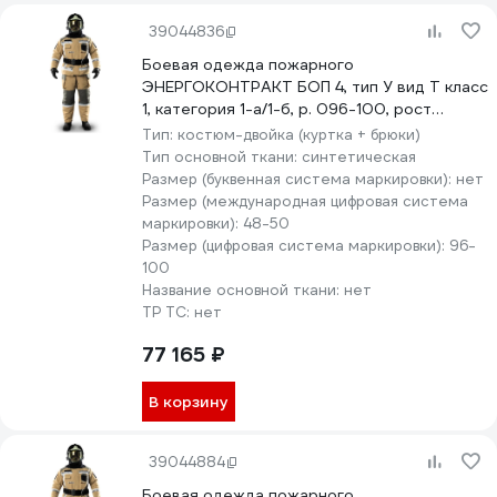
39044836
Боевая одежда пожарного
ЭНЕРГОКОНТРАКТ БОП 4, тип У вид Т класс
1, категория 1-а/1-б, р. 096-100, рост
194/200, серый/желтый 5310000000173
Тип:
костюм-двойка (куртка + брюки)
Тип основной ткани:
синтетическая
Размер (буквенная система маркировки):
нет
Размер (международная цифровая система
маркировки):
48-50
Размер (цифровая система маркировки):
96-
100
Название основной ткани:
нет
ТР ТС:
нет
77 165 ₽
В корзину
39044884
Боевая одежда пожарного