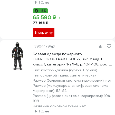
ТР ТС:
нет
-15%
65 590 ₽
77 165 ₽
В корзину
39044794
Боевая одежда пожарного
ЭНЕРГОКОНТРАКТ БОП-2, тип У вид Т
класс 1, категория 1-а/1-б, р. 104-108, рост
194/200, черный 5310000000074
Тип:
костюм-двойка (куртка + брюки)
Тип основной ткани:
синтетическая
Размер (буквенная система маркировки):
нет
Размер (международная цифровая система
маркировки):
52-54
Размер (цифровая система маркировки):
104-
108
Название основной ткани:
нет
ТР ТС:
нет