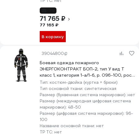
ТР ТС:
нет
-7%
71 765 ₽
77 165 ₽
В корзину
39044800
Боевая одежда пожарного
ЭНЕРГОКОНТРАКТ БОП-2, тип У вид Т
класс 1, категория 1-а/1-б, р. 096-100, рост
182/188, черный 5310000000036
Тип:
костюм-двойка (куртка + брюки)
Тип основной ткани:
синтетическая
Размер (буквенная система маркировки):
нет
Размер (международная цифровая система
маркировки):
48-50
Размер (цифровая система маркировки):
96-
100
Название основной ткани:
нет
ТР ТС:
нет