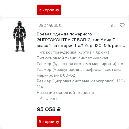
В корзину
39044866
Боевая одежда пожарного
ЭНЕРГОКОНТРАКТ БОП-2, тип У вид Т
класс 1, категория 1-а/1-б, р. 120-124, рост
194/200, черный 5310000000128
Тип:
костюм-двойка (куртка + брюки)
Тип основной ткани:
синтетическая
Размер (буквенная система маркировки):
нет
Размер (международная цифровая система
маркировки):
60-62
Размер (цифровая система маркировки):
120-
124
Название основной ткани:
нет
ТР ТС:
нет
95 058 ₽
В корзину