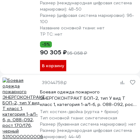
Размер (международная цифровая система
маркировки):
48-50
Размер (цифровая система маркировки):
96-
100
Название основной ткани:
нет
ТР ТС:
нет
-5%
90 305 ₽
95 058 ₽
В корзину
39044758
Боевая одежда пожарного
ЭНЕРГОКОНТРАКТ БОП-2, тип У вид Т
класс 1, категория 1-а/1-б, р. 088-092, рост
170/176, черный 5310000000005
Тип:
костюм-двойка (куртка + брюки)
Тип основной ткани:
синтетическая
Размер (буквенная система маркировки):
нет
Размер (международная цифровая система
маркировки):
44-46