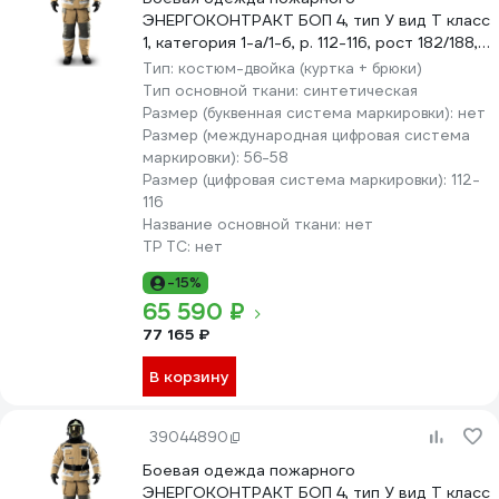
ЭНЕРГОКОНТРАКТ БОП 4, тип У вид Т класс
1, категория 1-а/1-б, р. 112-116, рост 182/188,
серый/желтый 5310000000210
Тип:
костюм-двойка (куртка + брюки)
Тип основной ткани:
синтетическая
Размер (буквенная система маркировки):
нет
Размер (международная цифровая система
маркировки):
56-58
Размер (цифровая система маркировки):
112-
116
Название основной ткани:
нет
ТР ТС:
нет
-15%
65 590 ₽
77 165 ₽
В корзину
39044890
Боевая одежда пожарного
ЭНЕРГОКОНТРАКТ БОП 4, тип У вид Т класс