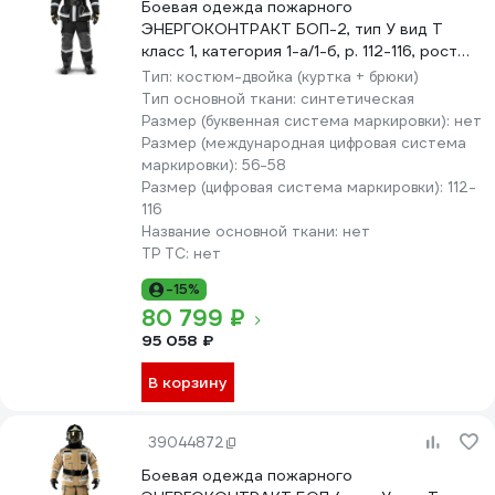
Боевая одежда пожарного
ЭНЕРГОКОНТРАКТ БОП-2, тип У вид Т
класс 1, категория 1-а/1-б, р. 112-116, рост
182/188, черный 5310000000098
Тип:
костюм-двойка (куртка + брюки)
Тип основной ткани:
синтетическая
Размер (буквенная система маркировки):
нет
Размер (международная цифровая система
маркировки):
56-58
Размер (цифровая система маркировки):
112-
116
Название основной ткани:
нет
ТР ТС:
нет
-15%
80 799 ₽
95 058 ₽
В корзину
39044872
Боевая одежда пожарного