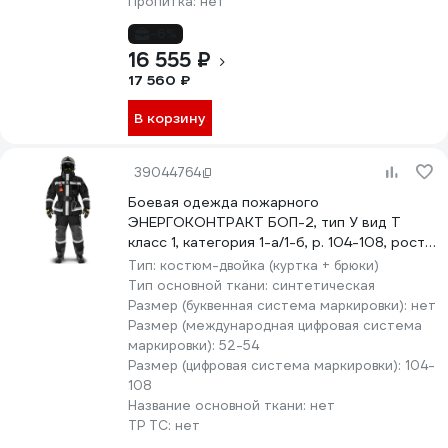
Пропитка:
нет
-6%
16 555 ₽
17 560 ₽
В корзину
39044764
Боевая одежда пожарного
ЭНЕРГОКОНТРАКТ БОП-2, тип У вид Т
класс 1, категория 1-а/1-б, р. 104-108, рост
182/188, черный 5310000000067
Тип:
костюм-двойка (куртка + брюки)
Тип основной ткани:
синтетическая
Размер (буквенная система маркировки):
нет
Размер (международная цифровая система
маркировки):
52-54
Размер (цифровая система маркировки):
104-
108
Название основной ткани:
нет
ТР ТС:
нет