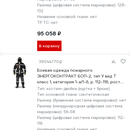
Размер (цифровая система маркировки):
128-
132
Название основной ткани:
нет
ТР ТС:
нет
95 058 ₽
В корзину
39044770
Боевая одежда пожарного
ЭНЕРГОКОНТРАКТ БОП-2, тип У вид Т
класс 1, категория 1-а/1-б, р. 112-116, рост
170/176, черный 5310000000081
Тип:
костюм-двойка (куртка + брюки)
Тип основной ткани:
синтетическая
Размер (буквенная система маркировки):
нет
Размер (международная цифровая система
маркировки):
56-58
Размер (цифровая система маркировки):
112-
116
Название основной ткани:
нет