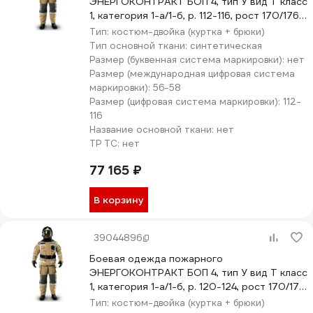
ЭНЕРГОКОНТРАКТ БОП 4, тип У вид Т класс
1, категория 1-а/1-б, р. 112-116, рост 170/176,
серый/желтый 5310000000203
Тип:
костюм-двойка (куртка + брюки)
Тип основной ткани:
синтетическая
Размер (буквенная система маркировки):
нет
Размер (международная цифровая система
маркировки):
56-58
Размер (цифровая система маркировки):
112-
116
Название основной ткани:
нет
ТР ТС:
нет
77 165 ₽
В корзину
39044896
Боевая одежда пожарного
ЭНЕРГОКОНТРАКТ БОП 4, тип У вид Т класс
1, категория 1-а/1-б, р. 120-124, рост 170/176,
серый/желтый 5310000000234
Тип:
костюм-двойка (куртка + брюки)