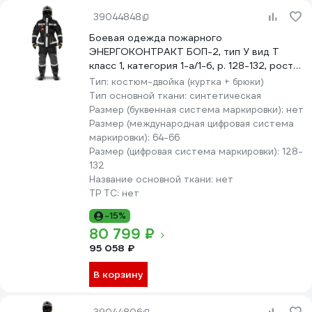
39044848
Боевая одежда пожарного
ЭНЕРГОКОНТРАКТ БОП-2, тип У вид Т
класс 1, категория 1-а/1-б, р. 128-132, рост
182/188, черный 5310000000142
Тип:
костюм-двойка (куртка + брюки)
Тип основной ткани:
синтетическая
Размер (буквенная система маркировки):
нет
Размер (международная цифровая система
маркировки):
64-66
Размер (цифровая система маркировки):
128-
132
Название основной ткани:
нет
ТР ТС:
нет
-15%
80 799 ₽
95 058 ₽
В корзину