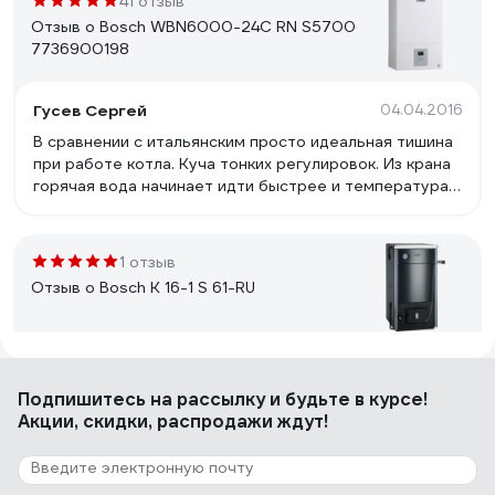
41 отзыв
Отзыв о Bosch WBN6000-24C RN S5700
7736900198
Гусев Сергей
04.04.2016
В сравнении с итальянским просто идеальная тишина
при работе котла. Куча тонких регулировок. Из крана
горячая вода начинает идти быстрее и температура
выше ( старый котел те же 24 кВт ). При включении
разжигается плавно без характерного бух .
1 отзыв
Отзыв о Bosch K 16-1 S 61-RU
Симонов Родион Анатольевич
02.12.2021
Подпишитесь
на рассылку
и будьте в курсе!
Толстый металл, компактный, эстетичный
Акции, скидки, распродажи ждут!
7 отзывов