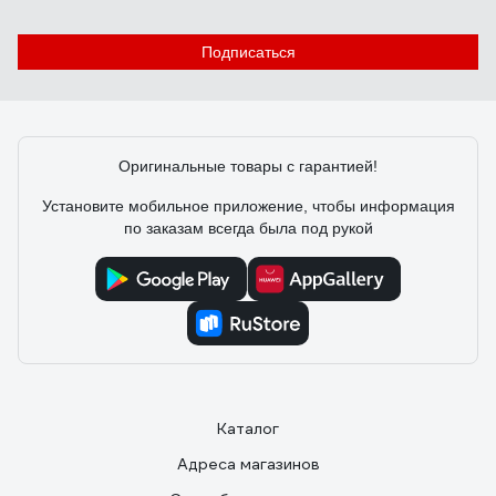
Отзыв о Bosch WBN6000-35C RN S5700
Подписаться
Пользователь
13.11.2018
Хороший котел, начальные настройки только со
специалистом ! в инструкции все подробно
Оригинальные товары с гарантией!
расписано, какие ошибки в ходе эксплуатации и как
лечатся, много уровней защиты безопасности
Установите мобильное приложение, чтобы информация
по заказам всегда была под рукой
Каталог
Адреса магазинов