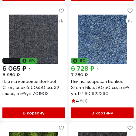
-13%
-6%
-8%
6 065 ₽
6 728 ₽
6 950 ₽
7 350 ₽
Плитка ковровая Bonkeel
Плитка ковровая Bonkeel
Степ, серый, 50х50 см, 32
Storm Blue, 50х50 см, 5 м²/
класс, 5 м²/уп 701903
уп, PP SD 622260
4.6
(5)
В корзину
В корзину