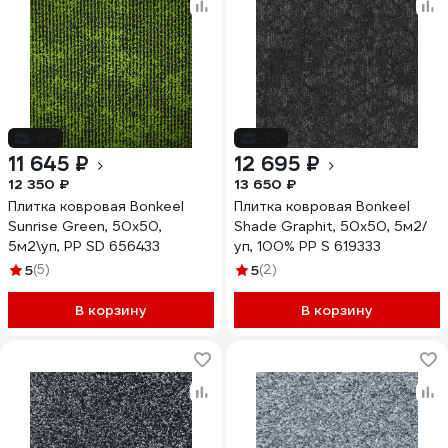
-6%
-7%
11 645 ₽
12 695 ₽
12 350 ₽
13 650 ₽
Плитка ковровая Bonkeel
Плитка ковровая Bonkeel
Sunrise Green, 50x50,
Shade Graphit, 50x50, 5м2/
5м2\уп, PP SD 656433
уп, 100% PP S 619333
5
(5)
5
(2)
В корзину
В корзину