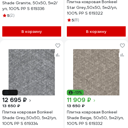
Плитка ковровая Bonkeel
Shade Granite, 50x50, 5м2/
Star Grey,50x50, 5м2/уп,
уп, 100% PP S 619336
100% PP S 619322
5
(2)
5
(8)
В корзину
В корзину
-7%
-13%
12 695 ₽
11 909 ₽
13 650 ₽
13 650 ₽
Плитка ковровая Bonkeel
Плитка ковровая Bonkeel
Shade Grey,50x50, 5м2/уп,
Shade Beige, 50x50, 5м2/уп,
100% PP S 619334
100% PP S 619332