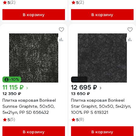
5
(2)
5
(2)
В корзину
В корзину
-10%
-7%
11 115 ₽
12 695 ₽
12 350 ₽
13 650 ₽
Плитка ковровая Bonkeel
Плитка ковровая Bonkeel
Sunrise Graphite, 50x50,
Star Graphit, 50x50, 5м2/уп,
5м2\уп, PP SD 656432
100% PP S 619321
5
(5)
5
(8)
В корзину
В корзину