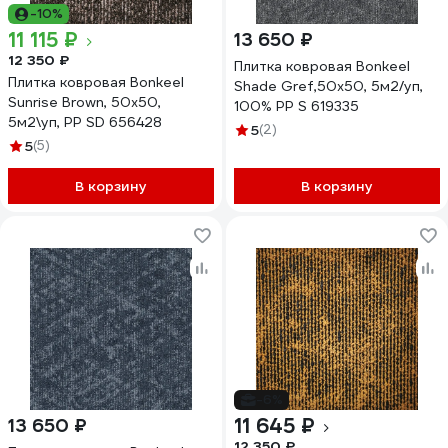
-10%
11 115 ₽
13 650 ₽
12 350 ₽
Плитка ковровая Bonkeel
Плитка ковровая Bonkeel
Shade Gref,50x50, 5м2/уп,
Sunrise Brown, 50x50,
100% PP S 619335
5м2\уп, PP SD 656428
5
(2)
5
(5)
В корзину
В корзину
-6%
11 645 ₽
13 650 ₽
12 350 ₽