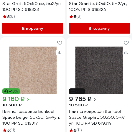
Star Gref, 50x50 см, 5м2/уп,
Star Granite, 50x50, 5м2/уп,
100 PP SD 619323
100% PP S 619324
5
(8)
5
(8)
В корзину
В корзину
-13%
-7%
9 160 ₽
9 765 ₽
10 500 ₽
10 500 ₽
Плитка ковровая Bonkeel
Плитка ковровая Bonkeel
Space Beige, 50x50, 5м²/уп,
Space Graphit, 50x50, 5м²/
100 PP SD 619317
уп, 100 PP SD 619314
5
(11)
5
(11)