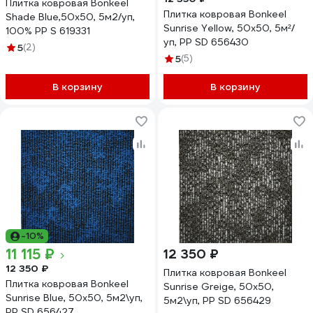
Плитка ковровая Bonkeel
Плитка ковровая Bonkeel
Shade Blue,50x50, 5м2/уп,
Sunrise Yellow, 50x50, 5м²/
100% PP S 619331
уп, PP SD 656430
5
(2)
5
(5)
В корзину
В корзину
-10%
11 115 ₽
12 350 ₽
12 350 ₽
Плитка ковровая Bonkeel
Плитка ковровая Bonkeel
Sunrise Greige, 50x50,
Sunrise Blue, 50x50, 5м2\уп,
5м2\уп, PP SD 656429
PP SD 656427