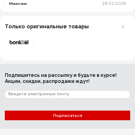
Максим
28.02.2026
на полу не смещается и стыков не видно
Только оригинальные товары
5 отзывов
Отзыв о Плитка ковровая Bonkeel Stone
Monsoon, 50x50, 5м2/уп, 100% PP S
619347
Дмитрий
15.10.2025
Уложил в офисе и стало уютно
Подпишитесь
на рассылку
и будьте в курсе!
Акции, скидки, распродажи ждут!
Подписаться