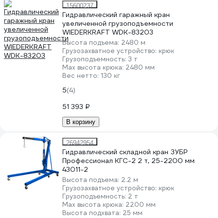
15600237
Гидравлический гаражный кран
увеличенной грузоподъемности
WIEDERKRAFT WDK-83203
Высота подъема:
2480 м
Грузозахватное устройство:
крюк
Грузоподъемность:
3 т
Мах высота крюка:
2480 мм
Вес нетто:
130 кг
5
(4)
51 393 ₽
В корзину
26942954
Гидравлический складной кран ЗУБР
Профессионал КГС-2 2 т, 25-2200 мм
43011-2
Высота подъема:
2.2 м
Грузозахватное устройство:
крюк
Грузоподъемность:
2 т
Мах высота крюка:
2200 мм
Высота подхвата:
25 мм