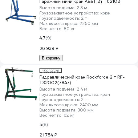
Гаражный мини кран AE&T 2т T62102
Высота подъема:
2.3 м
Грузозахватное устройство:
крюк
Грузоподъемность:
2 т
Мах высота крюка:
2250 мм
Вес нетто:
80 кг
4.7
(9)
26 939 ₽
В корзину
15959528
Гидравлический кран Rockforce 2 т RF-
T32002(7847)
Высота подъема:
2.4 м
Грузозахватное устройство:
кран
Грузоподъемность:
2 т
Мах высота крюка:
2400 мм
Высота подхвата:
300 мм
Вес нетто:
62 кг
5
(8)
21 754 ₽