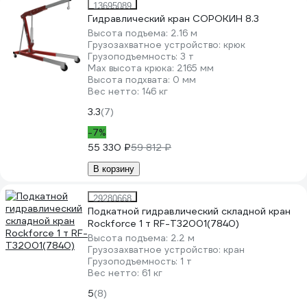
13695089
Гидравлический кран СОРОКИН 8.3
Высота подъема:
2.16 м
Грузозахватное устройство:
крюк
Грузоподъемность:
3 т
Мах высота крюка:
2165 мм
Высота подхвата:
0 мм
Вес нетто:
146 кг
3.3
(7)
-7%
55 330 ₽
59 812 ₽
В корзину
29280668
Подкатной гидравлический складной кран
Rockforce 1 т RF-T32001(7840)
Высота подъема:
2.2 м
Грузозахватное устройство:
кран
Грузоподъемность:
1 т
Вес нетто:
61 кг
5
(8)