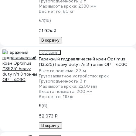
Грузоподъемность:
2 т
Мах высота крюка:
2380 мм
Вес нетто:
80 кг
4.1
(16)
21 924 ₽
В корзину
26756036
Гаражный гидравлический кран Optimus
(13525) heavy duty г/п 3 тонны OPT-403C
Высота подъема:
2.3 м
Грузозахватное устройство:
крюк
Грузоподъемность:
3 т
Мах высота крюка:
2200 мм
Высота подхвата:
200 мм
Вес нетто:
110 кг
5
(6)
52 973 ₽
В корзину