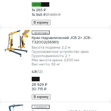
-30%
-34%
14 265 ₽
14 945 ₽
21 490 ₽
В корзину
38381940
Кран гидравлический JCB 2т JCB-
T32002(56961)
Высота подъема:
2.2 м
Грузозахватное устройство:
крюк
Грузоподъемность:
2 т
Мах высота крюка:
2200 мм
Вес нетто:
92 кг
4.8
(12)
-12%
26 929 ₽
30 715 ₽
В корзину
15089097