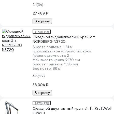
4.1
(34)
27 489 ₽
В корзину
15591159
Складной гидравлический кран 2 т
NORDBERG N3720
Высота подъема:
1.81 м
Грузозахватное устройство:
крюк
Грузоподъемность:
2 т
Мах высота крюка:
2170 мм
Высота подхвата:
1395 мм
Вес нетто:
86 кг
4.6
(22)
36 304 ₽
В корзину
15734378
Складной двухтактный кран г/п 1 т KraftWell
KRWC1