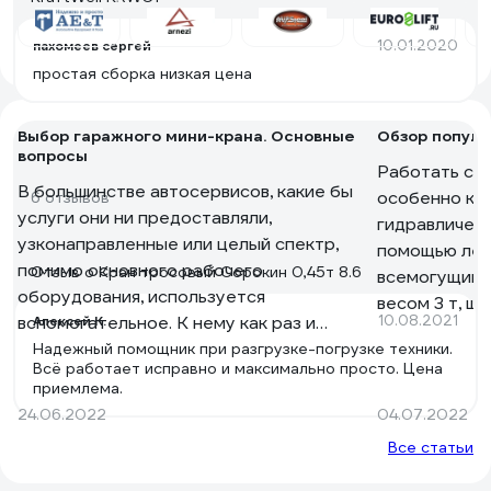
10.01.2020
пахомеев сергей
простая сборка низкая цена
Выбор гаражного мини-крана. Основные
Обзор попул
вопросы
Работать с п
В большинстве автосервисов, какие бы
особенно ко
6 отзывов
услуги они ни предоставляли,
гидравлическ
узконаправленные или целый спектр,
помощью лег
помимо основного рабочего
Отзыв о Кран тросовый Сорокин 0,45т 8.6
всемогущим.
оборудования, используется
весом 3 т, шу
вспомогательное. К нему как раз и
10.08.2021
Алексей К.
смеха, если 
относятся мини-краны. Без них не
Надежный помощник при разгрузке-погрузке техники.
приобретете 
Всё работает исправно и максимально просто. Цена
обойтись, когда необходимо провести
просто займ
приемлема.
демонтаж или установку двигателя,
или мастерск
24.06.2022
04.07.2022
кузовных частей и других тяжелых
задачами, дл
Все статьи
деталей, которые вручную мастеру
куплен.
просто не поднять. Имея в мастерской