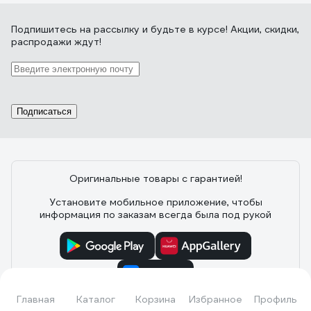
такой кран, можно справляться с этими
задачами даже одному.
Подпишитесь
на рассылку
и будьте в курсе! Акции, скидки,
распродажи ждут!
Подписаться
Оригинальные товары с гарантией!
Установите мобильное приложение, чтобы
информация по заказам всегда была под рукой
Главная
Каталог
Корзина
Избранное
Профиль