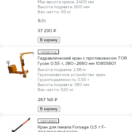
Мах высота крюка:
2400 мм
Высота подхвата:
600 мм
Вес нетто:
93 кг
5
(8)
37 230 ₽
В корзину
16596104
Гидравлический кран с противовесом TOR
Гусек 0.55 т, 380–2660 мм 10855801
Высота подъема:
2.66 м
Грузозахватное устройство:
крюк
Грузоподъемность:
0.55 т
Высота подхвата:
380 мм
Вес нетто:
530 кг
267 145 ₽
В корзину
34924993
Кран для пикапа Forsage 0,5 т F-