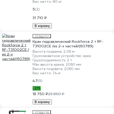
Вес нетто:
80 кг
5
(2)
31 710 ₽
В корзину
37384152
Кран гидравлический Rockforce 2 т RF-
T31002CE /из 2-х частей/(60789)
Высота подъема:
2.06 м
Грузозахватное устройство:
крюк
Грузоподъемность:
2 т
Мах высота крюка:
2060 мм
Высота подхвата:
2060 мм
Вес нетто:
74 кг
4.7
(9)
-21%
18 750 ₽
23 850 ₽
В корзину
37384128