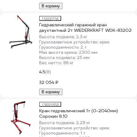
В корзину
15600236
Гидравлический гаражный кран
двухтактный 2т WIEDERKRAFT WDK-83202
Высота подъема:
2.3 м
Грузозахватное устройство:
крюк
Грузоподъемность:
2 т
Мах высота крюка:
2300 мм
Высота подхвата:
25 мм
Вес нетто:
86 кг
4.5
(8)
32 054 ₽
В корзину
13691858
Кран гидравлический 1т (0-2040мм)
Сорокин 8.10
Высота подъема:
2.29 м
Грузозахватное устройство:
крюк
Грузоподъемность:
1 т