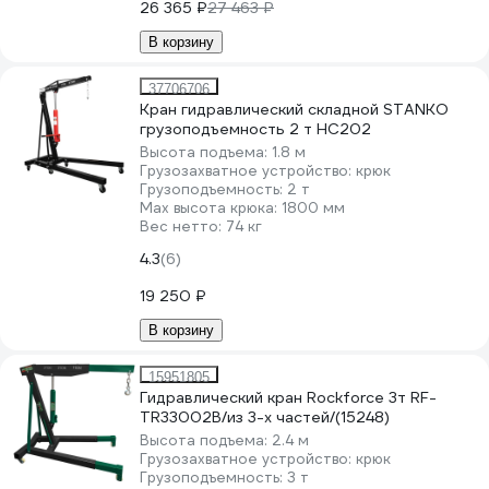
26 365 ₽
27 463 ₽
В корзину
37706706
Кран гидравлический складной STANKO
грузоподъемность 2 т HC202
Высота подъема:
1.8 м
Грузозахватное устройство:
крюк
Грузоподъемность:
2 т
Мах высота крюка:
1800 мм
Вес нетто:
74 кг
4.3
(6)
19 250 ₽
В корзину
15951805
Гидравлический кран Rockforce 3т RF-
TR33002B/из 3-х частей/(15248)
Высота подъема:
2.4 м
Грузозахватное устройство:
крюк
Грузоподъемность:
3 т