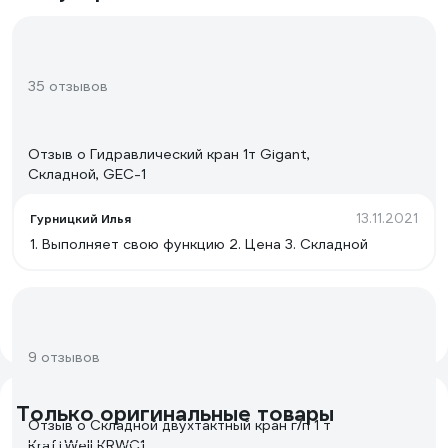
35 отзывов
Отзыв о Гидравлический кран 1т Gigant,
Складной, GEC-1
13.11.2021
Гурницкий Илья
1. Выполняет свою функцию 2. Цена 3. Складной
9 отзывов
Только оригинальные товары
Отзыв о Складной двухтактный кран г/п 1 т
KraftWell KRWC1