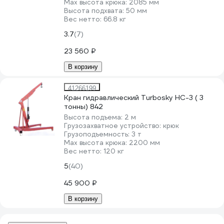
Мах высота крюка:
2085 мм
Высота подхвата:
50 мм
Вес нетто:
66.8 кг
3.7
(7)
23 560 ₽
В корзину
41266199
Кран гидравлический Turbosky HC-3 ( 3
тонны) 842
Высота подъема:
2 м
Грузозахватное устройство:
крюк
Грузоподъемность:
3 т
Мах высота крюка:
2200 мм
Вес нетто:
120 кг
5
(40)
45 900 ₽
В корзину