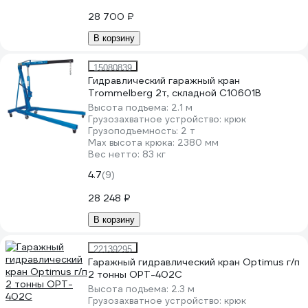
28 700 ₽
В корзину
15080839
Гидравлический гаражный кран
Trommelberg 2т, складной C10601B
Высота подъема:
2.1 м
Грузозахватное устройство:
крюк
Грузоподъемность:
2 т
Мах высота крюка:
2380 мм
Вес нетто:
83 кг
4.7
(9)
28 248 ₽
В корзину
22139295
Гаражный гидравлический кран Optimus г/п
2 тонны OPT-402C
Высота подъема:
2.3 м
Грузозахватное устройство:
крюк