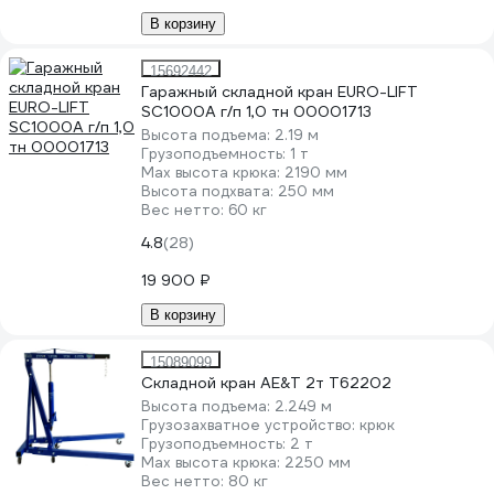
В корзину
15692442
Гаражный складной кран EURO-LIFT
SC1000А г/п 1,0 тн 00001713
Высота подъема:
2.19 м
Грузоподъемность:
1 т
Мах высота крюка:
2190 мм
Высота подхвата:
250 мм
Вес нетто:
60 кг
4.8
(28)
19 900 ₽
В корзину
15089099
Складной кран AE&T 2т T62202
Высота подъема:
2.249 м
Грузозахватное устройство:
крюк
Грузоподъемность:
2 т
Мах высота крюка:
2250 мм
Вес нетто:
80 кг