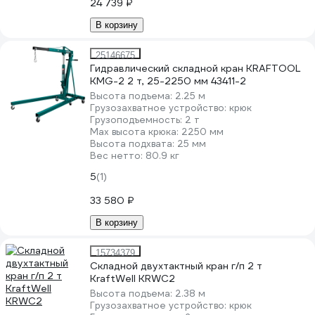
24 739 ₽
В корзину
25146675
Гидравлический складной кран KRAFTOOL
KMG-2 2 т, 25-2250 мм 43411-2
Высота подъема:
2.25 м
Грузозахватное устройство:
крюк
Грузоподъемность:
2 т
Мах высота крюка:
2250 мм
Высота подхвата:
25 мм
Вес нетто:
80.9 кг
5
(1)
33 580 ₽
В корзину
15734379
Складной двухтактный кран г/п 2 т
KraftWell KRWC2
Высота подъема:
2.38 м
Грузозахватное устройство:
крюк