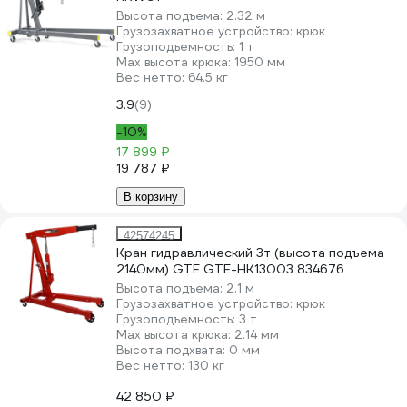
Высота подъема:
2.32 м
Грузозахватное устройство:
крюк
Грузоподъемность:
1 т
Мах высота крюка:
1950 мм
Вес нетто:
64.5 кг
3.9
(9)
-10%
17 899 ₽
19 787 ₽
В корзину
42574245
Кран гидравлический 3т (высота подъема
2140мм) GTE GTE-HK13003 834676
Высота подъема:
2.1 м
Грузозахватное устройство:
крюк
Грузоподъемность:
3 т
Мах высота крюка:
2.14 мм
Высота подхвата:
0 мм
Вес нетто:
130 кг
42 850 ₽