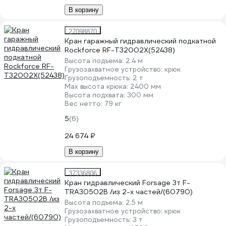
В корзину
27098870
Кран гаражный гидравлический подкатной
Rockforce RF-T32002X(52438)
Высота подъема:
2.4 м
Грузозахватное устройство:
крюк
Грузоподъемность:
2 т
Мах высота крюка:
2400 мм
Высота подхвата:
300 мм
Вес нетто:
79 кг
5
(6)
24 674 ₽
В корзину
37336806
Кран гидравлический Forsage 3т F-
TRA30502B /из 2-х частей/(60790)
Высота подъема:
2.5 м
Грузозахватное устройство:
крюк
Грузоподъемность:
3 т