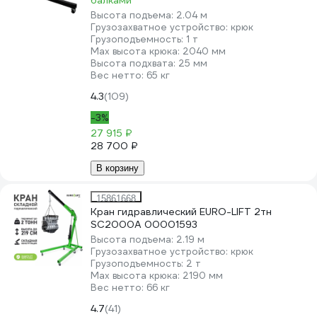
балками
Высота подъема:
2.04 м
Грузозахватное устройство:
крюк
Грузоподъемность:
1 т
Мах высота крюка:
2040 мм
Высота подхвата:
25 мм
Вес нетто:
65 кг
4.3
(109)
-3%
27 915 ₽
28 700 ₽
В корзину
15861668
Кран гидравлический EURO-LIFT 2тн
SC2000A 00001593
Высота подъема:
2.19 м
Грузозахватное устройство:
крюк
Грузоподъемность:
2 т
Мах высота крюка:
2190 мм
Вес нетто:
66 кг
4.7
(41)