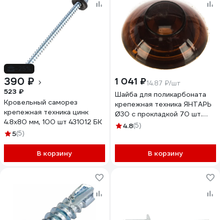
-25%
390 ₽
1 041 ₽
14.87 ₽/шт
523 ₽
Шайба для поликарбоната
Кровельный саморез
крепежная техника ЯНТАРЬ
крепежная техника цинк
Ø30 с прокладкой 70 шт.
4.8х80 мм, 100 шт 431012 БК
430918 БК
4.8
(5)
5
(5)
В корзину
В корзину