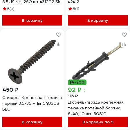
5.5х19 мм, 250 шт 431202 БК
42412
5
(5)
5
(1)
В корзину
В корзину
-20%
92 ₽
450 ₽
115 ₽
Саморез Крепежная техника
Дюбель-гвоздь крепежная
черный 3,5х35 м 1кг 540308
техника потайной бортик,
ВЕС
6x40, 10 шт. 50810
В корзину
В корзину по 5