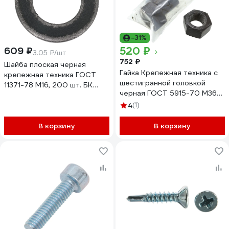
-31%
520 ₽
609 ₽
3.05 ₽/шт
752 ₽
Шайба плоская черная
Гайка Крепежная техника с
крепежная техника ГОСТ
шестигранной головкой
11371-78 М16, 200 шт. БК
черная ГОСТ 5915-70 М36
600158 БК
(4 шт) 600126 БК
4
(1)
В корзину
В корзину