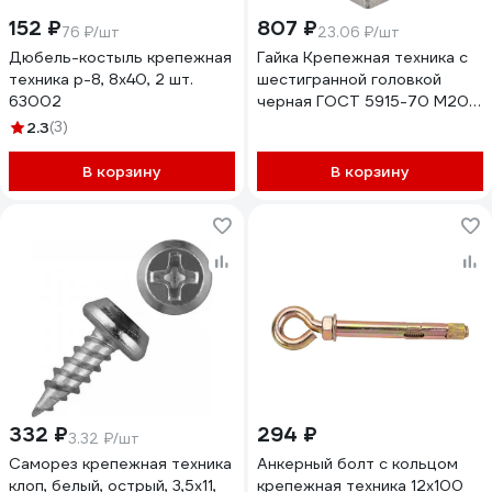
152 ₽
807 ₽
76 ₽/шт
23.06 ₽/шт
Дюбель-костыль крепежная
Гайка Крепежная техника с
техника p-8, 8x40, 2 шт.
шестигранной головкой
63002
черная ГОСТ 5915-70 М20
(35 шт) 600116 БК
2.3
(3)
В корзину
В корзину
332 ₽
294 ₽
3.32 ₽/шт
Саморез крепежная техника
Анкерный болт с кольцом
клоп, белый, острый, 3,5x11,
крепежная техника 12x100