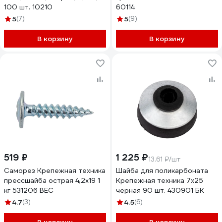
100 шт. 10210
60114
5
(7)
5
(9)
В корзину
В корзину
519 ₽
1 225 ₽
13.61 ₽/шт
Саморез Крепежная техника
Шайба для поликарбоната
прессшайба острая 4,2х19 1
Крепежная техника 7х25
кг 531206 ВЕС
черная 90 шт. 430901 БК
4.7
(3)
4.5
(6)