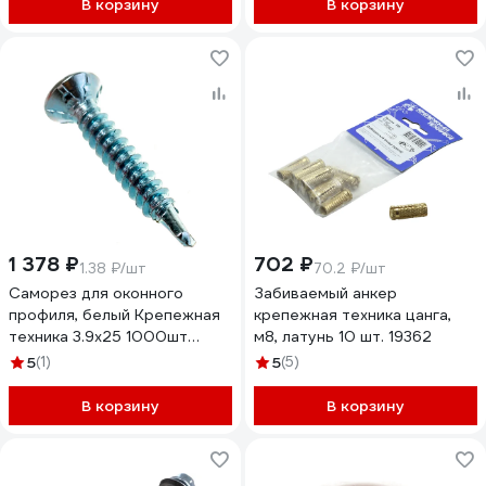
В корзину
В корзину
1 378 ₽
702 ₽
1.38 ₽/шт
70.2 ₽/шт
Саморез для оконного
Забиваемый анкер
профиля, белый Крепежная
крепежная техника цанга,
техника 3.9х25 1000шт
м8, латунь 10 шт. 19362
430808 БК
5
(1)
5
(5)
В корзину
В корзину