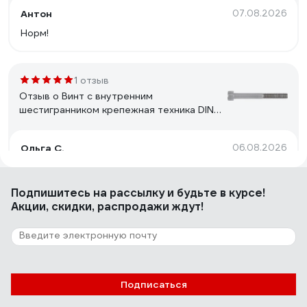
Антон
07.08.2026
Норм!
1 отзыв
Отзыв о Винт с внутренним
шестигранником крепежная техника DIN
912 8x40 нерж/А2 (15), пакет 800416 БК
Ольга С.
06.08.2026
Соответствуют заявленным характеристикам
Подпишитесь
на рассылку
и будьте в курсе!
Акции, скидки, распродажи ждут!
3 отзыва
Отзыв о резьбовой шпильке крепежная
техника 12х1000 КТ7320
Альберт
24.05.2026
Подписаться
Цена качество