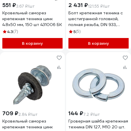
551 ₽
2 431 ₽
3.67 ₽/шт
121.55 ₽/шт
Кровельный саморез
Болт крепежная техника с
крепежная техника цинк
шестигранной головкой,
4.8х50 мм, 150 шт 431006 БК
полная резьба, DIN 933,
16х160 мм, 20 шт. 493577 БК
4.3
(7)
5
(5)
В корзину
В корзину
709 ₽
144 ₽
2.84 ₽/шт
7.2 ₽/шт
Кровельный саморез
Гроверная шайба крепежная
крепежная техника цинк
техника DIN 127, М10 20 шт.