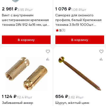
2 961 ₽
1 076 ₽
3.95 ₽/шт
1.08 ₽/шт
Винт с внутренним
Саморез для оконного
шестигранником крепежная
профиля, белый Крепежная
техника DIN 912 4x16 мм, цинк
техника 3.9х19 1000шт
700004 БК
430806 БК
5
(3)
В корзину
В корзину
1 124 ₽
654 ₽
112.4 ₽/шт
2.62 ₽/шт
Забиваемый анкер
Шуруп, жёлтый цинк