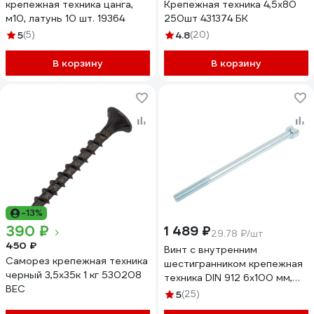
крепежная техника цанга,
Крепежная техника 4,5х80
м10, латунь 10 шт. 19364
250шт 431374 БК
5
(5)
4.8
(20)
В корзину
В корзину
-13%
390 ₽
1 489 ₽
29.78 ₽/шт
450 ₽
Винт с внутренним
Саморез крепежная техника
шестигранником крепежная
черный 3,5х35к 1 кг 530208
техника DIN 912 6x100 мм,
ВЕС
цинк, 50 шт. 700046 БК
5
(25)