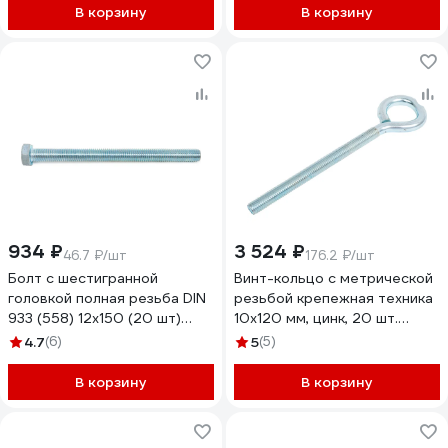
В корзину
В корзину
934 ₽
3 524 ₽
46.7 ₽/шт
176.2 ₽/шт
Болт с шестигранной
Винт-кольцо с метрической
головкой полная резьба DIN
резьбой крепежная техника
933 (558) 12х150 (20 шт)
10x120 мм, цинк, 20 шт.
крепежная техника 493496
497238 БК
4.7
(6)
5
(5)
БК
В корзину
В корзину