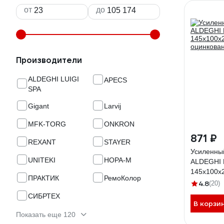
от
до
Производители
ALDEGHI LUIGI
APECS
SPA
Gigant
Larvij
MFK-TORG
ONKRON
871 ₽
REXANT
STAYER
Усиленны
UNITEKI
НОРА-М
ALDEGHI 
145х100х
ПРАКТИК
РемоКолор
оцинкова
4.8
(20)
СИБРТЕХ
В корзи
Показать еще 120