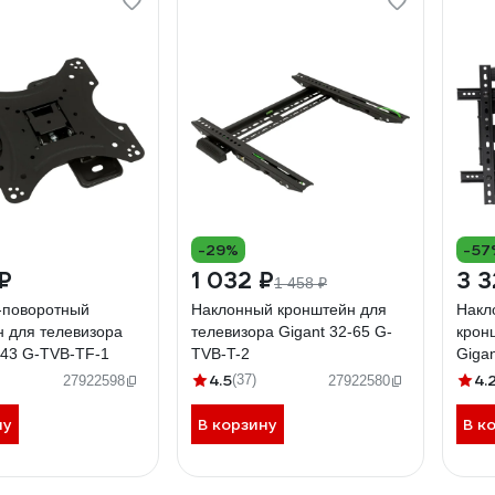
-29%
-57
₽
1 032 ₽
3 3
1 458 ₽
-поворотный
Наклонный кронштейн для
Накл
 для телевизора
телевизора Gigant 32-65 G-
крон
-43 G-TVB-TF-1
TVB-T-2
Giga
4.5
4.
(37)
27922598
27922580
ну
В корзину
В к