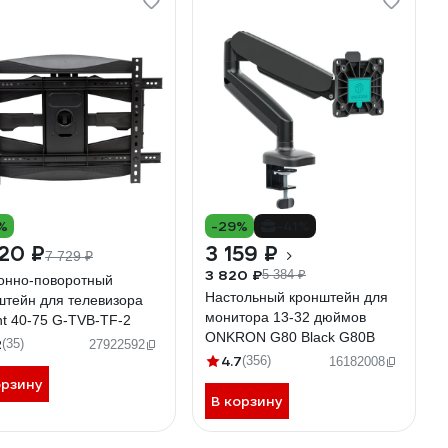
%
-29%
-41%
20 ₽
3 159 ₽
7 729 ₽
3 820 ₽
5 384 ₽
онно-поворотный
Настольный кронштейн для
штейн для телевизора
монитора 13-32 дюймов
nt 40-75 G-TVB-TF-2
ONKRON G80 Black G80B
2
(35)
27922592
4.7
(356)
16182008
орзину
В корзину