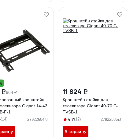
%
 ₽
11 824 ₽
664 ₽
ированный кронштейн
Кронштейн стойка для
телевизора Gigant 14-43
телевизора Gigant 40-70 G-
B-F-1
TVSB-1
9
4.7
(14)
(12)
27922604
27922586
орзину
В корзину