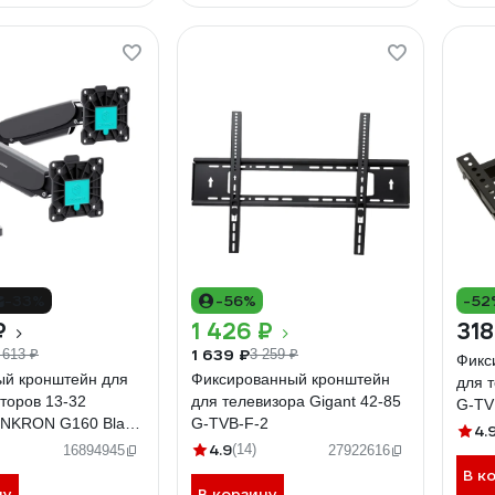
-33%
-56%
-52
₽
1 426 ₽
318
1 639 ₽
 613 ₽
3 259 ₽
Фикс
ый кронштейн для
Фиксированный кронштейн
для 
торов 13-32
для телевизора Gigant 42-85
G-TV
NKRON G160 Black
G-TVB-F-2
4.
4.9
(14)
16894945
27922616
В к
ну
В корзину