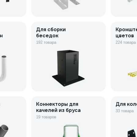
Для сборки
Кроншт
н
беседок
цветов
192 товара
224 товара
я
Коннекторы для
Для кол
качелей из бруса
33 товара
19 товаров