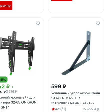
орзину
45%
42 ₽
599 ₽
9 ₽
3 376 ₽
Усиленный уголок-кронштейн
онный кронштейн для
STAYER MASTER
визора 32-65 ONKRON
250х200х30х4мм 37421-5
k SN14
4.9
(31)
15595554