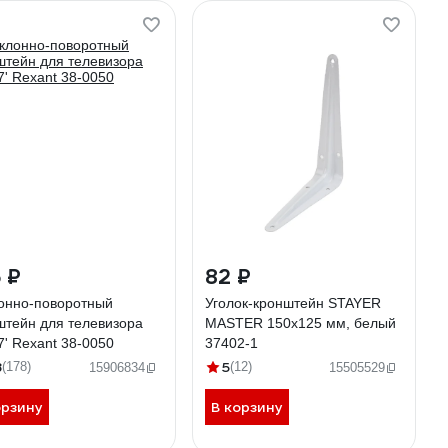
 ₽
82 ₽
онно-поворотный
Уголок-кронштейн STAYER
штейн для телевизора
MASTER 150х125 мм, белый
7' Rexant 38-0050
37402-1
8
5
(178)
(12)
15906834
15505529
орзину
В корзину