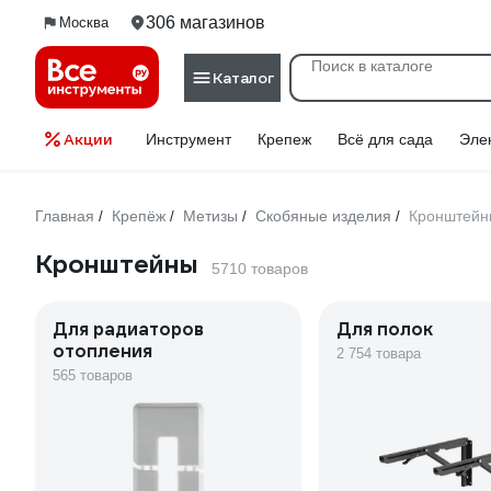
306 магазинов
Москва
Каталог
Акции
Инструмент
Крепеж
Всё для сада
Эле
Главная
Крепёж
Метизы
Скобяные изделия
Кронштейн
/
/
/
/
Кронштейны
5710 товаров
Для радиаторов
Для полок
отопления
2 754 товара
565 товаров