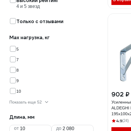
Высокий рейтинг
4 и 5 звезд
Только с отзывами
Max нагрузка, кг
5
7
8
9
10
902 ₽
Показать еще 52
Усиленны
ALDEGHI 
195х100х
Длина, мм
оцинкова
4.9
(24)
от
до