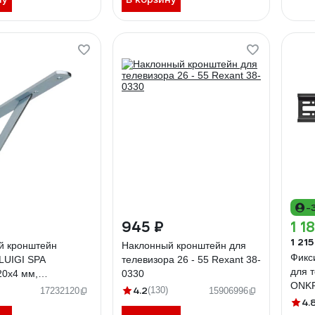
-
945 ₽
1 1
1 215
й кронштейн
Наклонный кронштейн для
Фикс
LUIGI SPA
телевизора 26 - 55 Rexant 38-
для 
20х4 мм,
0330
ONKR
нный 2579AZ20
4.2
(130)
17232120
15906996
4.