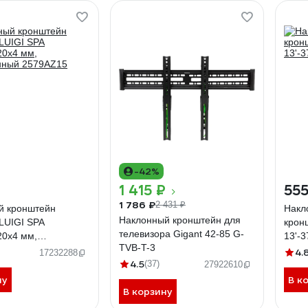
-42%
1 415 ₽
555
1 786 ₽
2 431 ₽
й кронштейн
Накл
Наклонный кронштейн для
LUIGI SPA
крон
телевизора Gigant 42-85 G-
20х4 мм,
13'-3
TVB-T-3
нный 2579AZ15
4.
17232288
4.5
(37)
27922610
ну
В к
В корзину