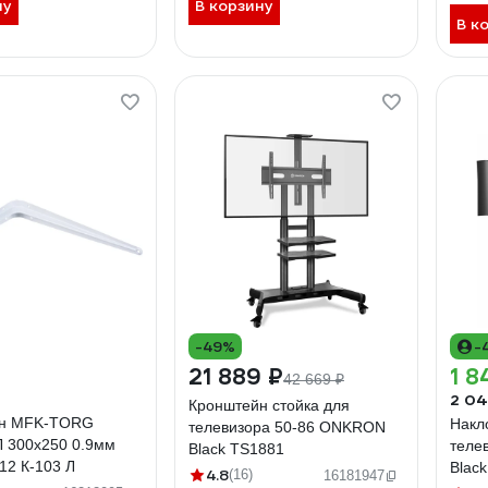
ну
В корзину
В к
-49%
-
21 889 ₽
1 8
42 669 ₽
2 04
Кронштейн стойка для
йн MFK-TORG
Накл
телевизора 50-86 ONKRON
Л 300х250 0.9мм
теле
Black TS1881
12 К-103 Л
Blac
4.8
(16)
16181947