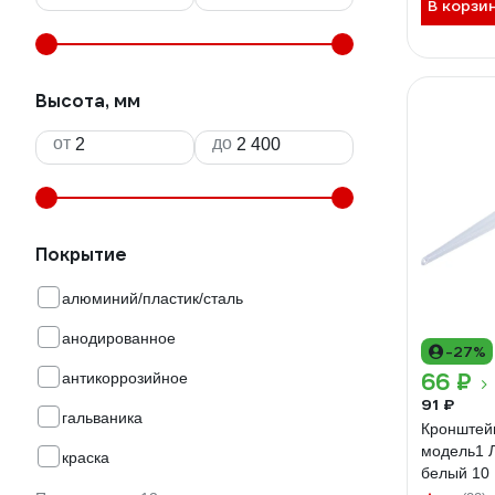
В корзи
Высота, мм
от
до
Покрытие
алюминий/пластик/сталь
анодированное
-27%
66 ₽
антикоррозийное
91 ₽
гальваника
Кронште
модель1 
краска
белый 10 