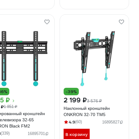
36%
-39%
85 ₽
2 199 ₽
3 576 ₽
 ₽
1 851 ₽
Наклонный кронштейн
ированный кронштейн
ONKRON 32-70 TM5
телевизора 32-65
4.9
(60)
16895827
ON Black FM2
8
(339)
16895701
В корзину