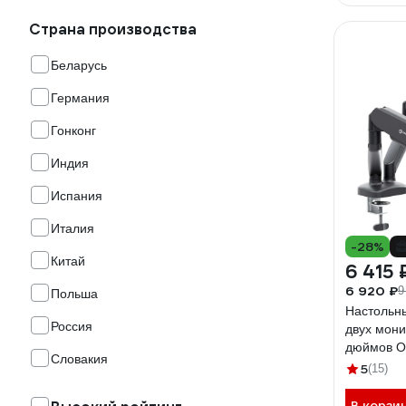
Страна производства
Беларусь
Германия
Гонконг
Индия
Испания
Италия
-28%
Китай
6 415 
6 920 ₽
9
Польша
Настольн
Россия
двух мони
дюймов O
Словакия
G160B
5
(15)
В корзи