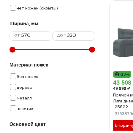
нет ножек (скрыты)
Ширина, мм
от
до
Материал ножек
-13%
без ножек
43 508
дерево
49 990 ₽
Прямой к
металл
Лига див
125822
пластик
3753879
Основной цвет
В корзин