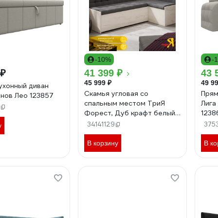
-10%
-
 ₽
41 399 ₽
43 
45 999 ₽
49 99
ухонный диван
Скамья угловая со
Прям
анов Лео 123857
спальным местом ТриЯ
Лига
Форест, Дуб крафт белый/
1238
Велюр серый 213925
34141129
375
у
В корзину
В ко