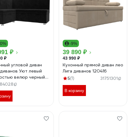
10%
-9%
091 ₽
39 890 ₽
0 ₽
43 990 ₽
нный угловой диван
Кухонный прямой диван лео
 диванов Уют левый
Лига диванов 120416
остью велюр черный
(1)
5
31751301
28L
84028
В корзину
рзину