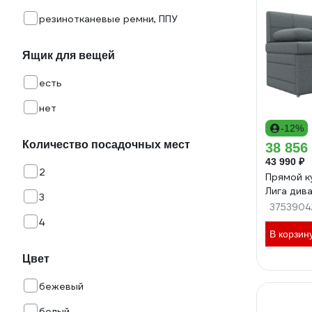
резинотканевые ремни, ППУ
Ящик для вещей
есть
нет
-12%
Количество посадочных мест
38 856
43 990 ₽
2
Прямой к
Лига див
3
3753904
4
В корзин
Цвет
бежевый
белый