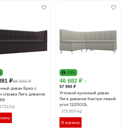
%
-19%
891 ₽
46 682 ₽
46 990 ₽
57 990 ₽
нный диван Бриз с
Угловой кухонный диван
м справа Лига диванов
Лига диванов Кантри левый
66
угол 122500L
27322
37536174
рзину
В корзину