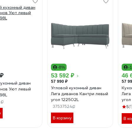
-8%
-
 ₽
53 592 ₽
46 
57 990 ₽
57 99
кухонный диван
Угловой кухонный диван
Кухо
анов Уют левый
Лига диванов Кантри левый
Лига
898L
угол 122502L
угол
2
37537524
(1
5
у
В корзину
В ко