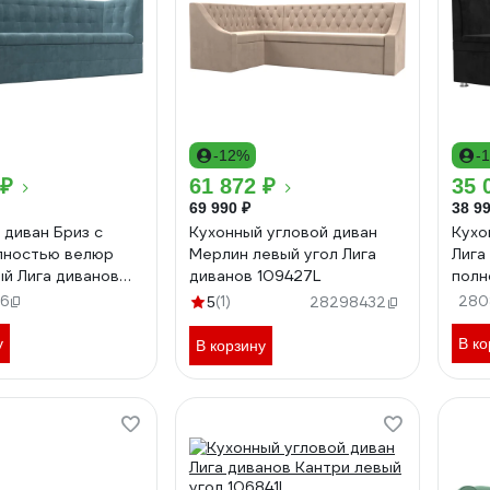
-12%
-
 ₽
61 872 ₽
35 
69 990 ₽
38 99
 диван Бриз с
Кухонный угловой диван
Кухо
лностью велюр
Мерлин левый угол Лига
Лига
й Лига диванов
диванов 109427L
полн
1096
6
(1)
280
5
28298432
у
В ко
В корзину