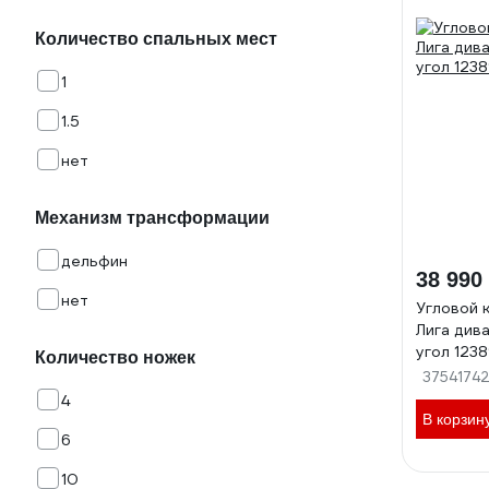
Количество спальных мест
1
1.5
нет
Механизм трансформации
дельфин
38 990
нет
Угловой 
Лига див
угол 123
Количество ножек
3754174
4
В корзин
6
10