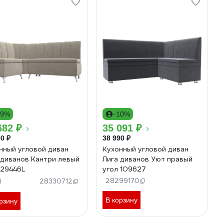
19%
-10%
682 ₽
35 091 ₽
0 ₽
38 990 ₽
нный угловой диван
Кухонный угловой диван
 диванов Кантри левый
Лига диванов Уют правый
 29446L
угол 109627
)
28299170
28330712
В корзину
рзину