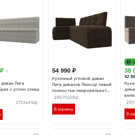
-
 ₽
54 990 ₽
38 
42 99
Кухонный угловой диван
 диван Лига
Кухо
Лига диванов Люксор левый
Бриз с углом слева
дива
полностью микровельвет
велю
коричневый 28603L
28075328
280
37534314
В корзину
В ко
у