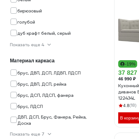
бирюзовый
голубой
дуб крафт белый, серый
Показать еще 4
Материал каркаса
-19%
37 827
брус, ДВП, ДСП, ЛДВП, ЛДСП
46 990 ₽
брус, ДВП, ДСП, рейка
Кухонный
диванов 
брус, ДСП, ЛДСП, фанера
122434L
(18)
4.8
брус, ЛДСП
ДВП, ДСП, Брус, Фанера, Рейка,
В корзин
Доска
Показать еще 7