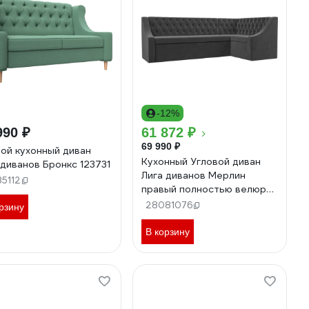
-12%
990 ₽
61 872 ₽
69 990 ₽
ой кухонный диван
Кухонный Угловой диван
 диванов Бронкс 123731
Лига диванов Мерлин
35112
правый полностью велюр
серый 109428
28081076
рзину
В корзину