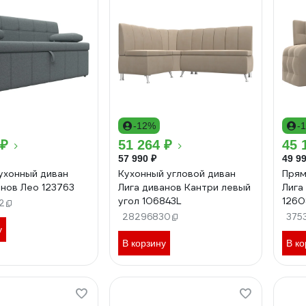
-12%
-
 ₽
51 264 ₽
45 
57 990 ₽
49 99
ухонный диван
Кухонный угловой диван
Прям
анов Лео 123763
Лига диванов Кантри левый
Лига
угол 106843L
1260
2
28296830
375
у
В корзину
В ко