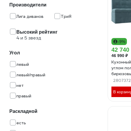
Производители
Лига диванов
ТриЯ
Высокий рейтинг
4 и 5 звезд
-9%
42 740
Угол
46 990 ₽
Кухонный
левый
углом по
бирюзовы
левый/правый
106967
2807372
нет
В корзин
правый
Раскладной
есть