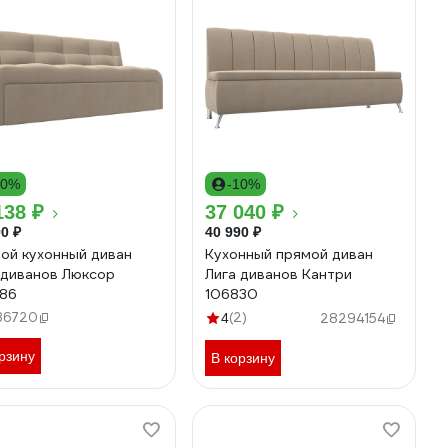
10%
-10%
138 ₽
37 040 ₽
0 ₽
40 990 ₽
ой кухонный диван
Кухонный прямой диван
 диванов Люксор
Лига диванов Кантри
86
106830
36720
(2)
4
28294154
рзину
В корзину