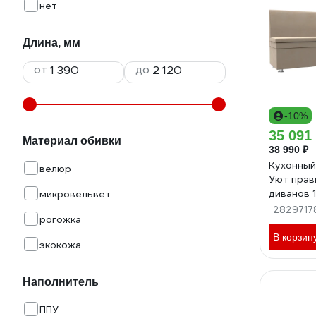
нет
Длина, мм
от
до
-10%
35 091
Материал обивки
38 990 ₽
Кухонный
велюр
Уют прав
диванов 
микровельвет
2829717
рогожка
В корзин
экокожа
Наполнитель
ППУ