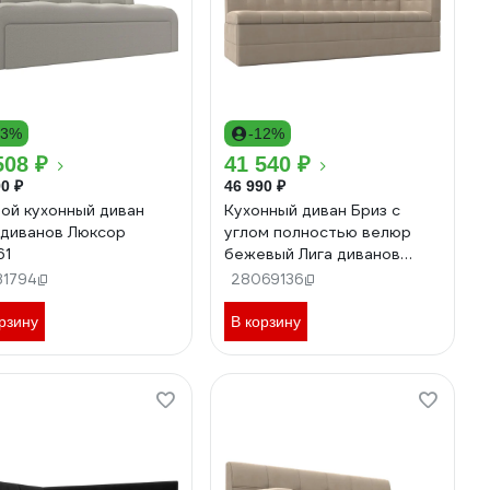
13%
-12%
508 ₽
41 540 ₽
0 ₽
46 990 ₽
ой кухонный диван
Кухонный диван Бриз с
 диванов Люксор
углом полностью велюр
61
бежевый Лига диванов
106969
31794
28069136
рзину
В корзину