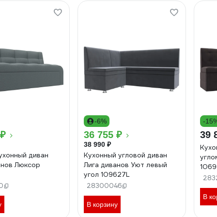
-6%
-15
 ₽
36 755 ₽
39 
38 990 ₽
Кухо
ухонный диван
Кухонный угловой диван
угло
анов Люксор
Лига диванов Уют левый
1069
угол 109627L
283
0
28300046
В ко
у
В корзину