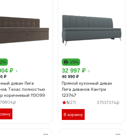
12%
-19%
004 ₽
32 997 ₽
0 ₽
40 990 ₽
нный диван Лига
Прямой кухонный диван
нов Техас полностью
Лига диванов Кантри
р коричневый 113099
123747
76804
(21)
5
37537374
рзину
В корзину