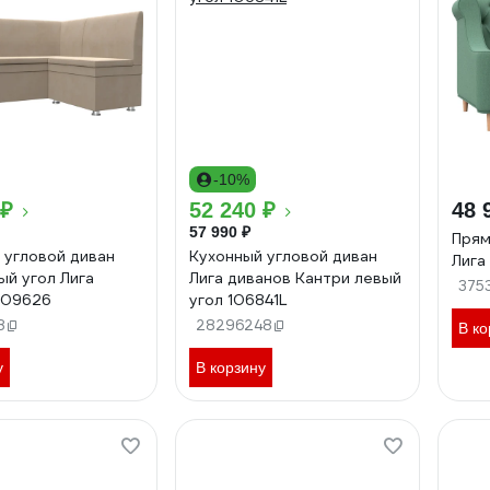
-10%
 ₽
52 240 ₽
48 
57 990 ₽
Прям
 угловой диван
Кухонный угловой диван
Лига
ый угол Лига
Лига диванов Кантри левый
375
109626
угол 106841L
8
28296248
В ко
у
В корзину