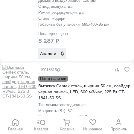
Диаметр воздуховодов:
120 мм
Отвод воздуха:
да
Режим рециркуляции:
да
Стиль:
модерн
Габариты без упаковки:
595х480х95 мм
Последняя цена
8 287 ₽
Аналоги
19013316
Нет в наличии
Вытяжка Centek сталь, ширина 50 см, слайдер,
черная панель, LED, 600 м3/час, 225 Вт CT-
1841-50 SS
Тип лампы:
светодиодная
Мощность (Вт):
67
Мощность двигателя:
65 Вт
Отвод воздуха:
да
Режим рециркуляции:
нет
Главная
Каталог
Корзина
Избранное
Профиль