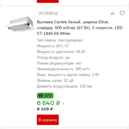
25728387
Вытяжка Centek белый, ширина 50см.
слайдер, 600 м3/час (67 Вт), 2 скорости, LED
CT-1840-50 White
Тип лампы:
светодиодная
Мощность (Вт):
67
Мощность двигателя:
65 Вт
Отвод воздуха:
да
Режим рециркуляции:
нет
Производительность:
600 м³/ч
Макс. мощность одной лампы:
2 Вт
Уровень шума:
52 дБ
Диаметр воздуховодов:
150 мм
-19%
6 640 ₽
8 229 ₽
В корзину