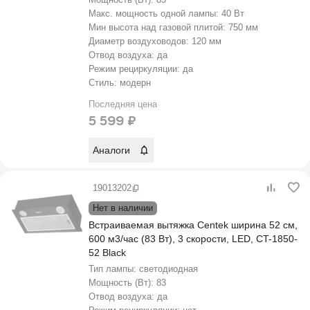
Макс. мощность одной лампы:
40 Вт
Мин высота над газовой плитой:
750 мм
Диаметр воздуховодов:
120 мм
Отвод воздуха:
да
Режим рециркуляции:
да
Стиль:
модерн
Последняя цена
5 599 ₽
Аналоги
19013202
Нет в наличии
Встраиваемая вытяжка Centek ширина 52 см,
600 м3/час (83 Вт), 3 скорости, LED, CT-1850-
52 Black
Тип лампы:
светодиодная
Мощность (Вт):
83
Отвод воздуха:
да