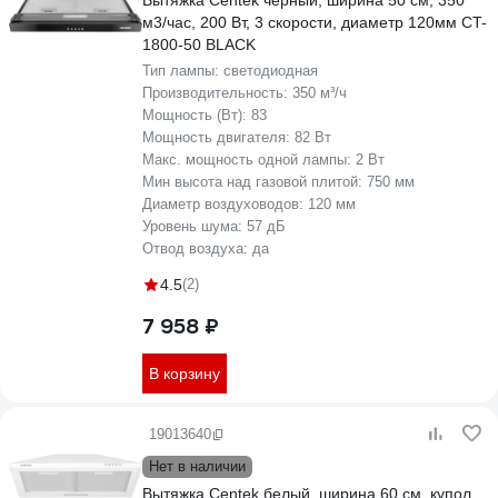
Вытяжка Centek черный, ширина 50 см, 350
м3/час, 200 Вт, 3 скорости, диаметр 120мм CT-
1800-50 BLACK
Тип лампы:
светодиодная
Производительность:
350 м³/ч
Мощность (Вт):
83
Мощность двигателя:
82 Вт
Макс. мощность одной лампы:
2 Вт
Мин высота над газовой плитой:
750 мм
Диаметр воздуховодов:
120 мм
Уровень шума:
57 дБ
Отвод воздуха:
да
4.5
(2)
7 958 ₽
В корзину
19013640
Нет в наличии
Вытяжка Centek белый, ширина 60 см, купол,