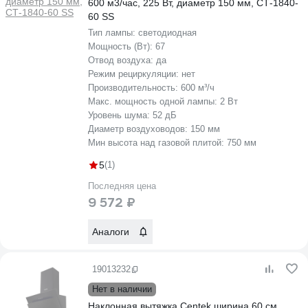
600 м3/час, 225 Вт, диаметр 150 мм, СТ-1840-
60 SS
Тип лампы:
светодиодная
Мощность (Вт):
67
Отвод воздуха:
да
Режим рециркуляции:
нет
Производительность:
600 м³/ч
Макс. мощность одной лампы:
2 Вт
Уровень шума:
52 дБ
Диаметр воздуховодов:
150 мм
Мин высота над газовой плитой:
750 мм
5
(1)
Последняя цена
9 572 ₽
Аналоги
19013232
Нет в наличии
Наклонная вытяжка Centek ширина 60 см,