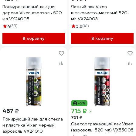
Полиуретановый лак для
Яхтный лак Vixen
дерева Vixen аэрозоль 520
шелковисто-матовый 520
мл VX24005
мл VX24003
4
(33)
3.9
(41)
В корзину
В корзину
-5%
715 ₽
467 ₽
751 ₽
Тонирующий лак для стекла
Светоотражающий лак Vixen
и пластика Vixen черный,
(аэрозоль; 520 мл) VX55005
аэрозоль VX24010