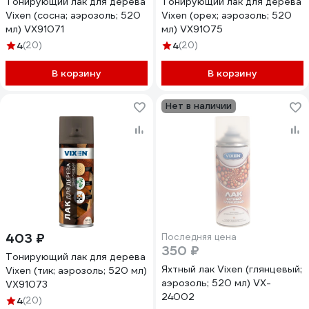
Тонирующий лак для дерева
Тонирующий лак для дерева
Vixen (сосна; аэрозоль; 520
Vixen (орех; аэрозоль; 520
мл) VX91071
мл) VX91075
4
(20)
4
(20)
В корзину
В корзину
Нет в наличии
403 ₽
Последняя цена
350 ₽
Тонирующий лак для дерева
Яхтный лак Vixen (глянцевый;
Vixen (тик; аэрозоль; 520 мл)
аэрозоль; 520 мл) VX-
VX91073
24002
4
(20)