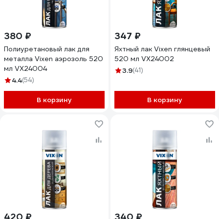
380 ₽
347 ₽
Полиуретановый лак для
Яхтный лак Vixen глянцевый
металла Vixen аэрозоль 520
520 мл VX24002
мл VX24004
3.9
(41)
4.4
(54)
В корзину
В корзину
420 ₽
340 ₽