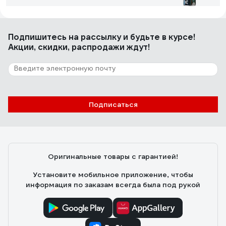
Роман Б.
24.08.2022
Подпишитесь
на рассылку
и будьте в курсе!
Небольшая цена, нормальный объём ,не плохой
Акции, скидки, распродажи ждут!
распылитель ,запах выветрился быстро .
33 отзыва
Отзыв о Полиуретановый лак для дерева
Подписаться
Vixen аэрозоль 520 мл VX24005
сысоев александр
02.03.2022
Хорошо ложится, создаёт защитное покрытие на
Оригинальные товары с гарантией!
дубе и фанере
Установите мобильное приложение, чтобы
информация по заказам всегда была под рукой