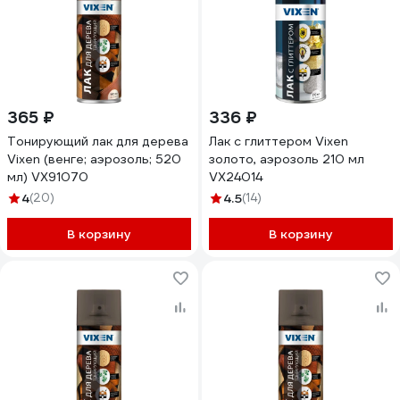
365 ₽
336 ₽
Тонирующий лак для дерева
Лак с глиттером Vixen
Vixen (венге; аэрозоль; 520
золото, аэрозоль 210 мл
мл) VX91070
VX24014
4
(20)
4.5
(14)
В корзину
В корзину