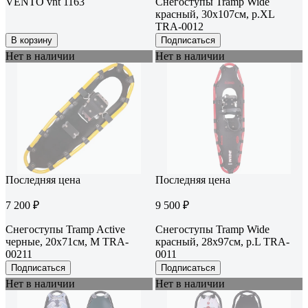
VENTO vnt 1163
Снегоступы Tramp Wide
красный, 30x107см, р.XL
TRA-0012
В корзину
Подписаться
Нет в наличии
Нет в наличии
Последняя цена
Последняя цена
7 200 ₽
9 500 ₽
Снегоступы Tramp Active
Снегоступы Tramp Wide
черные, 20x71см, M TRA-
красный, 28x97см, р.L TRA-
00211
0011
Подписаться
Подписаться
Нет в наличии
Нет в наличии