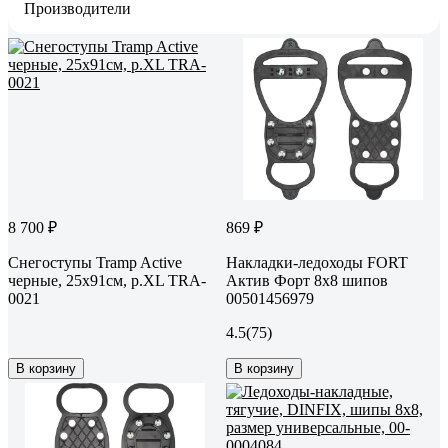
Производители
8 700 ₽
869 ₽
Снегоступы Tramp Active
Накладки-ледоходы FORT
черные, 25x91см, р.XL TRA-
Актив Форт 8х8 шипов
0021
00501456979
4.5
(75)
В корзину
В корзину