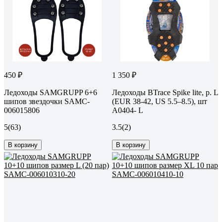
450 ₽
1 350 ₽
Ледоходы SAMGRUPP 6+6
Ледоходы BTrace Spike lite, р. L
шипов звездочки SAMC-
(EUR 38-42, US 5.5–8.5), шт
006015806
A0404- L
5
(63)
3.5
(2)
В корзину
В корзину