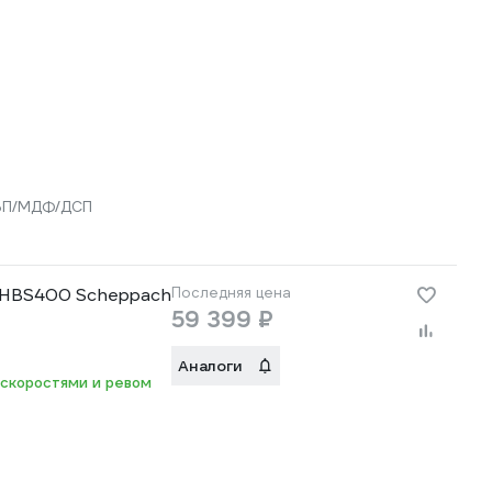
ДВП/МДФ/ДСП
т HBS400 Scheppach
Последняя цена
59 399 ₽
Аналоги
 скоростями и ревом