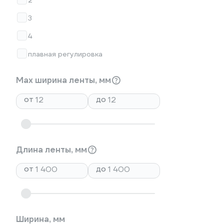
2
3
4
плавная регулировка
Max ширина ленты, мм
от
до
Длина ленты, мм
от
до
Ширина, мм