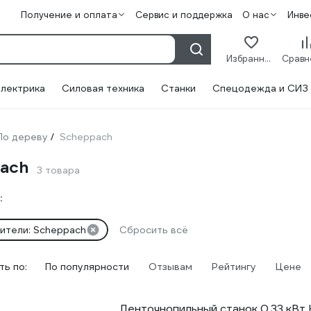
Получение и оплата
Сервис и поддержка
О нас
Инве
Избранное
лектрика
Силовая техника
Станки
Спецодежда и СИЗ
По дереву
Scheppach
/
pach
3 товара
:
ители: Scheppach
Сбросить всё
ь по:
По популярности
Отзывам
Рейтингу
Цене
Ленточнопильный станок 0.33 кВт