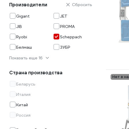
Производители
Сбросить
Gigant
JET
JIB
PROMA
Ryobi
Scheppach
Белмаш
ЗУБР
Показать еще 16
Страна производства
Нет в н
Беларусь
Италия
Китай
Россия