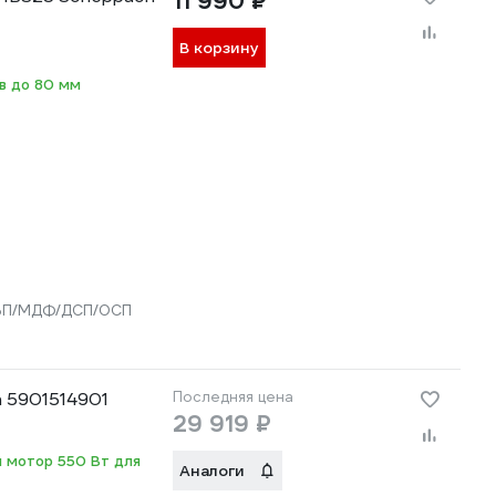
11 990 ₽
В корзину
в до 80 мм
ДВП/МДФ/ДСП/ОСП
h 5901514901
Последняя цена
29 919 ₽
й мотор 550 Вт для
Аналоги