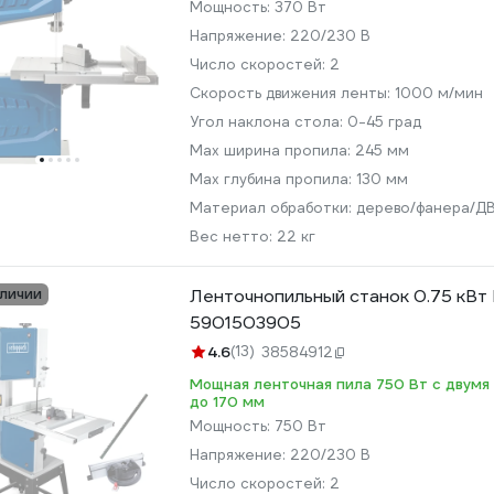
Мощность:
370 Вт
Напряжение:
220/230 В
Число скоростей:
2
Скорость движения ленты:
1000 м/мин
Угол наклона стола:
0-45 град
Max ширина пропила:
245 мм
Max глубина пропила:
130 мм
Материал обработки:
дерево/фанера/
Вес нетто:
22 кг
аличии
Ленточнопильный станок 0.75 кВ
5901503905
4.6
(13)
38584912
Мощная ленточная пила 750 Вт с двумя
до 170 мм
Мощность:
750 Вт
Напряжение:
220/230 В
Число скоростей:
2