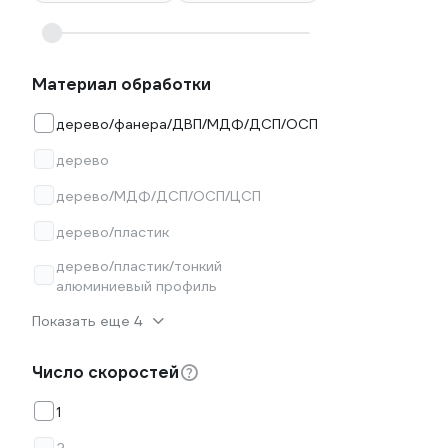
Материал обработки
дерево/фанера/ДВП/МДФ/ДСП/ОСП
дерево
дерево/МДФ/ДСП/ОСП/ЦСП
дерево/пластик
дерево/пластик/тонкий
алюминиевый профиль
Показать еще 4
Число скоростей
1