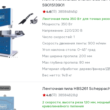
5901513901
4.6
(13)
38584846
Ленточная пила 350 Вт для точных резо
Мощность:
350 Вт
Напряжение:
220/230 В
Число скоростей:
1
Скорость движения ленты:
900 м/мин
Угол наклона стола:
0~45° град
Max ширина пропила:
200 мм
Max глубина пропила:
80 мм
Материал обработки:
дерево/фанера/
Вес нетто:
14.8 кг
аличии
Ленточная пила HBS261 Scheppac
4.6
(13)
38584828
2 скорости, высота реза 120 мм, мощны
криволинейного пиления