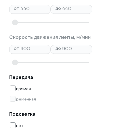
от
до
Скорость движения ленты, м/мин
от
до
Передача
прямая
ременная
Подсветка
нет