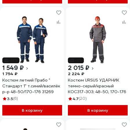
-12%
-9%
1 549 ₽
2 015 ₽
1 754 ₽
2 224 ₽
Костюм летний Прабо "
Костюм URSUS УДАРНИК
Стандарт 1" т.синий/василёк
темно-серый/красный
р-р 48-50/170-176 31269
КОС317-303; 48-50, 170-176
3.5
(6)
4.7
(20)
В корзину
В корзину