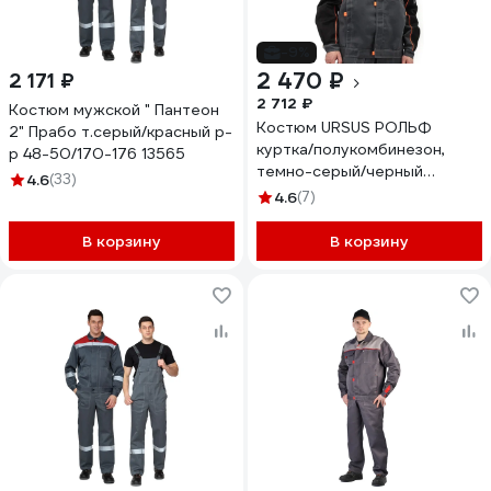
-9%
2 470 ₽
2 171 ₽
2 712 ₽
Костюм мужской " Пантеон
Костюм URSUS РОЛЬФ
2" Прабо т.серый/красный р-
куртка/полукомбинезон,
р 48-50/170-176 13565
темно-серый/черный
4.6
(33)
КОС122-336; 48-50, 170-176
4.6
(7)
В корзину
В корзину