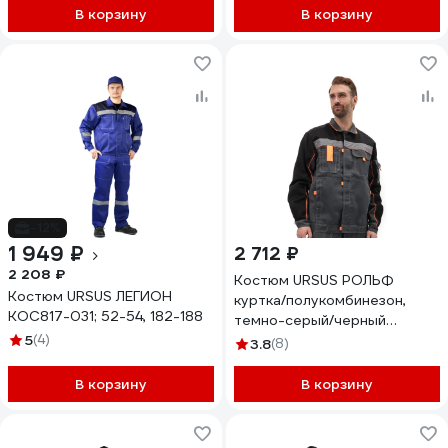
В корзину
В корзину
-12%
1 949 ₽
2 712 ₽
2 208 ₽
Костюм URSUS РОЛЬФ
Костюм URSUS ЛЕГИОН
куртка/полукомбинезон,
КОС817-031; 52-54, 182-188
темно-серый/черный
5
(4)
КОС122-336; 52-54, 182-188
3.8
(8)
В корзину
В корзину