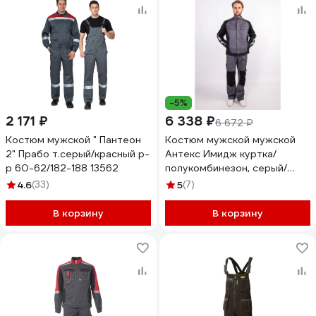
-5%
2 171 ₽
6 338 ₽
6 672 ₽
Костюм мужской " Пантеон
Костюм мужской мужской
2" Прабо т.серый/красный р-
Антекс Имидж куртка/
р 60-62/182-188 13562
полукомбинезон, серый/
черный, р.48-50/170-176
4.6
(33)
5
(7)
ЕР-00000735
В корзину
В корзину