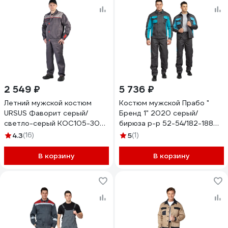
2 549 ₽
5 736 ₽
Летний мужской костюм
Костюм мужской Прабо "
URSUS Фаворит серый/
Бренд 1" 2020 серый/
светло-серый КОС105-308;
бирюза р-р 52-54/182-188
56-58, 182-188
32177
4.3
(16)
5
(1)
В корзину
В корзину