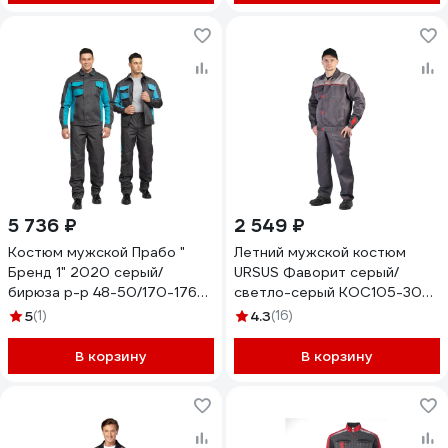
5 736 ₽
2 549 ₽
Костюм мужской Прабо "
Летний мужской костюм
Бренд 1" 2020 серый/
URSUS Фаворит серый/
бирюза р-р 48-50/170-176
светло-серый КОС105-308;
32175
52-54, 182-188
5
(1)
4.3
(16)
В корзину
В корзину