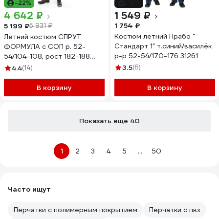
-22%
-12%
4 642 ₽
1 549 ₽
1 754 ₽
5 199 ₽
5 931 ₽
Костюм летний Прабо "
Летний костюм СПРУТ
Стандарт 1" т.синий/василёк
ФОРМУЛА с СОП р. 52-
р-р 52-54/170-176 31261
54/104-108, рост 182-188
117902
3.5
(6)
4.4
(14)
В корзину
В корзину
Показать еще 40
1
2
3
4
5
...
50
Часто ищут
Перчатки с полимерным покрытием
Перчатки с пвх