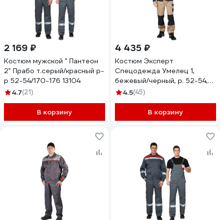
2 169 ₽
4 435 ₽
Костюм мужской " Пантеон
Костюм Эксперт
2" Прабо т.серый/красный р-
Спецодежда Умелец 1,
р 52-54/170-176 13104
бежевый/черный, р. 52-54,
рост 182-188
4.7
(21)
4.5
(45)
6446000040136
В корзину
В корзину