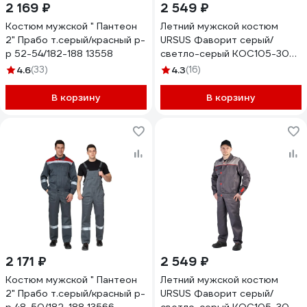
2 169 ₽
2 549 ₽
Костюм мужской " Пантеон
Летний мужской костюм
2" Прабо т.серый/красный р-
URSUS Фаворит серый/
р 52-54/182-188 13558
светло-серый КОС105-308;
52-54, 170-176
4.6
(33)
4.3
(16)
В корзину
В корзину
2 171 ₽
2 549 ₽
Костюм мужской " Пантеон
Летний мужской костюм
2" Прабо т.серый/красный р-
URSUS Фаворит серый/