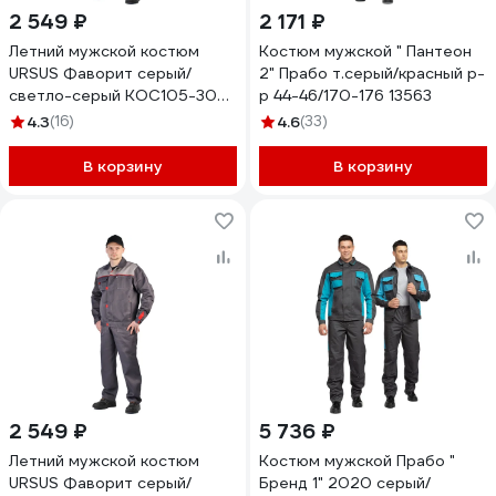
2 549 ₽
2 171 ₽
Летний мужской костюм
Костюм мужской " Пантеон
URSUS Фаворит серый/
2" Прабо т.серый/красный р-
светло-серый КОС105-308;
р 44-46/170-176 13563
48-50, 182-188
4.3
(16)
4.6
(33)
В корзину
В корзину
2 549 ₽
5 736 ₽
Летний мужской костюм
Костюм мужской Прабо "
URSUS Фаворит серый/
Бренд 1" 2020 серый/