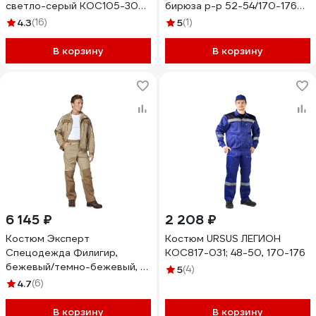
светло-серый КОС105-308;
бирюза р-р 52-54/170-176
56-58, 170-176
32176
4.3
(16)
5
(1)
В корзину
В корзину
6 145 ₽
2 208 ₽
Костюм Эксперт
Костюм URSUS ЛЕГИОН
Спецодежда Филигир,
КОС817-031; 48-50, 170-176
бежевый/темно-бежевый, р.
5
(4)
48-50, рост 170-176
4.7
(6)
6446000039154
В корзину
В корзину