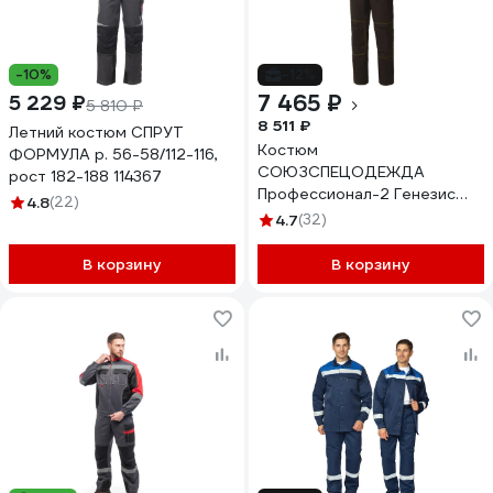
-10%
-12%
7 465 ₽
5 229 ₽
5 810 ₽
8 511 ₽
Летний костюм СПРУТ
Костюм
ФОРМУЛА р. 56-58/112-116,
СОЮЗСПЕЦОДЕЖДА
рост 182-188 114367
Профессионал-2 Генезис
4.8
(22)
(GENESIS), черный/графит,
4.7
(32)
48-50 рост 170-176
2000000096612
В корзину
В корзину