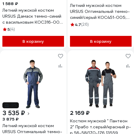
1 588 ₽
Летний мужской костюм
Летний мужской костюм
URSUS Оптимальный темно-
URSUS Дамаск темно-синий
синий/серый КОС451-005;
с васильковым КОС316-002;
52-54, 170-176
4.7
(26)
52-54, 182-188
5
(4)
В корзину
В корзину
-9%
3 535 ₽
2 169 ₽
3 875 ₽
Костюм мужской " Пантеон
Летний мужской костюм
2" Прабо т.серый/красный р-
URSUS Оптимальный темно-
р 56-58/170-176 13559