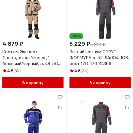
-10%
4 879 ₽
5 229 ₽
5 810 ₽
Костюм Эксперт
Летний костюм СПРУТ
Спецодежда Умелец 1,
ФОРМУЛА р. 52-54/104-108,
бежевый/черный, р. 48-50,
рост 170-176 114369
рост 170-176
4.5
(45)
4.8
(22)
6446000040099
В корзину
В корзину