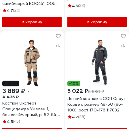
синий/серый КОС451-005;
4.6
(33)
48-50, 170-176
4.7
(26)
В корзину
В корзину
-12%
-10%
3 889 ₽
5 022 ₽
5 580 ₽
4 435 ₽
Летний костюм с СОП Спрут
Костюм Эксперт
Корвет, размер 48-50 (96-
Спецодежда Умелец 1,
100), рост 170-176 117832
бежевый/черный, р. 52-54,
4.7
(25)
рост 170-176
4.5
(45)
6446000040129