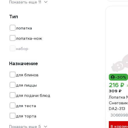
Показать еще 11
Тип
лопатка
лопатка-нож
набор
Назначение
для блинов
-30%
216 ₽
для пиццы
309 ₽
для подачи блюд
Лопатка
Снеговик
для теста
DA2-313
3066998
для торта
В корзи
Показать еще 5