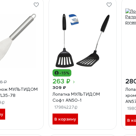
-15%
263 ₽
28
36 ₽
309 ₽
-нож МУЛЬТИДОМ
Лопа
Лопатка МУЛЬТИДОМ
VL35-78
хром
Софт AN50-1
AN5
9
17984227
198
ну
В корзину
В к