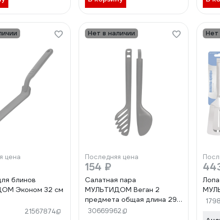
личии
Нет в наличии
Нет
я цена
Последняя цена
Посл
154 ₽
44
для блинов
Салатная пара
Лопа
ОМ Эконом 32 см
МУЛЬТИДОМ Веган 2
МУЛ
предмета общая длина 29
179
см VL50-179
30669962
21567874