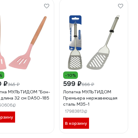
%
-10%
0 ₽
599 ₽
345 ₽
666 ₽
тка МУЛЬТИДОМ "Бон-
Лопатка МУЛЬТИДОМ
, длина 32 см DA50-185
Премьера нержавеющая
сталь М35-1
50606
17983813
орзину
В корзину