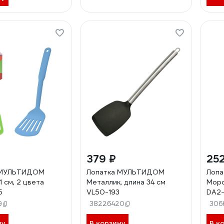
379 ₽
252
 МУЛЬТИДОМ
Лопатка МУЛЬТИДОМ
Лоп
 см, 2 цвета
Металлик, длина 34 см
Моро
5
VL50-193
DA2
9
38226420
306
ну
В корзину
В к