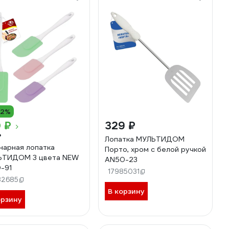
12%
 ₽
329 ₽
₽
Лопатка МУЛЬТИДОМ
нарная лопатка
Порто, хром с белой ручкой
ЬТИДОМ 3 цвета NEW
AN50-23
-91
17985031
82685
В корзину
орзину