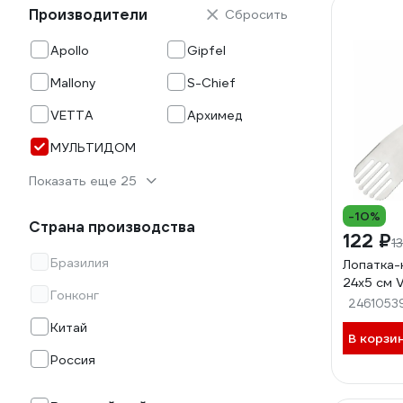
Производители
Сбросить
Apollo
Gipfel
Mallony
S-Chief
VETTA
Архимед
МУЛЬТИДОМ
Показать еще 25
-10%
Страна производства
122 ₽
1
Бразилия
Лопатка
24x5 см 
Гонконг
2461053
Китай
В корзи
Россия