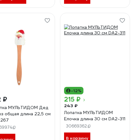
-12%
 ₽
215 ₽
243 ₽
атка МУЛЬТИДОМ Дед
Лопатка МУЛЬТИДОМ
з общая длина 22,5 см
Елочка длина 30 см DA2-311
-267
30669362
69974
В корзину
орзину