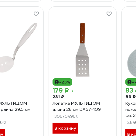
-23%
-
179 ₽
83 
231 ₽
89 ₽
 МУЛЬТИДОМ
Лопатка МУЛЬТИДОМ
Кухо
 длина 29,5 см
длина 28 см DA57-109
нож
см, 
30670496
6
284
В корзину
ну
В к