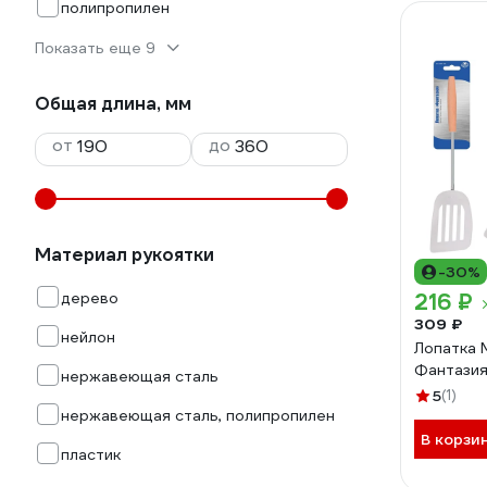
полипропилен
Показать еще 9
Общая длина, мм
от
до
Материал рукоятки
-30%
дерево
216 ₽
309 ₽
нейлон
Лопатка
Фантази
нержавеющая сталь
5
(1)
нержавеющая сталь, полипропилен
В корзи
пластик