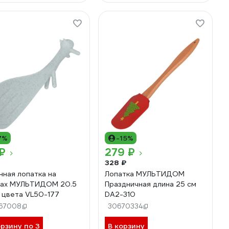
7%
-15%
₽
279 ₽
328 ₽
нная лопатка на
Лопатка МУЛЬТИДОМ
ках МУЛЬТИДОМ 20.5
Праздничная длина 25 см
2 цвета VL50-177
DA2-310
67008
30670334
орзину по 3
В корзину