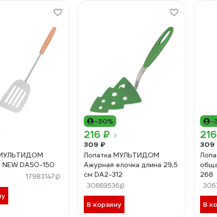
-30%
-
216 ₽
216
309 ₽
309
 МУЛЬТИДОМ
Лопатка МУЛЬТИДОМ
Лопа
я NEW DA50-150
Ажурная елочка длина 29,5
обща
см DA2-312
268
17983147
30669536
306
ну
В корзину
В к