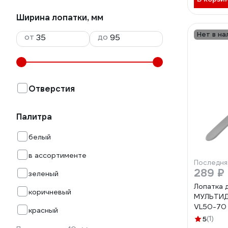
Ширина лопатки, мм
Нет в на
от
до
Отверстия
Палитра
белый
в ассортименте
Последня
289 ₽
зеленый
Лопатка 
коричневый
МУЛЬТИД
VL50-70
красный
5
(1)