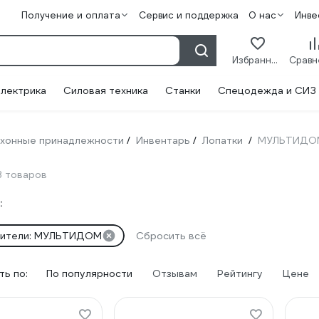
Получение и оплата
Сервис и поддержка
О нас
Инве
Избранное
лектрика
Силовая техника
Станки
Спецодежда и СИЗ
хонные принадлежности
Инвентарь
Лопатки
МУЛЬТИДО
/
/
/
8 товаров
:
дители: МУЛЬТИДОМ
Сбросить всё
ь по:
По популярности
Отзывам
Рейтингу
Цене