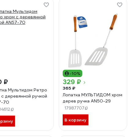
-10%
0 ₽
329 ₽
365 ₽
тка Мультидом Ретро
Лопатка МУЛЬТИДОМ хром
 с деревянной ручкой
дерев ручка AN50-29
7-70
17987707
04612
В корзину
орзину