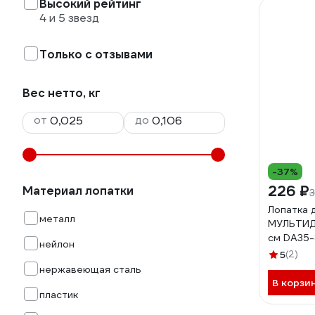
Высокий рейтинг
4 и 5 звезд
Только с отзывами
Вес нетто, кг
от
до
-37%
226 ₽
Материал лопатки
3
Лопатка 
металл
МУЛЬТИД
см DA35
нейлон
5
(2)
нержавеющая сталь
В корзи
пластик