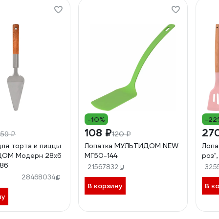
-10%
-22
108 ₽
27
59 ₽
120 ₽
для торта и пиццы
Лопатка МУЛЬТИДОМ NEW
Лопа
ОМ Модерн 28x6
МГ50-144
роз"
-86
21567832
325
28468034
В корзину
В к
ну