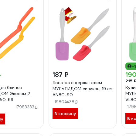
-
187 ₽
190
215 
Лопатка с держателем
для блинов
Кули
МУЛЬТИДОМ силикон, 19 см
ОМ Эконом 2
МУЛ
AN80-90
N50-69
VL80
19804438
179
17983333
В корзину
В к
ну