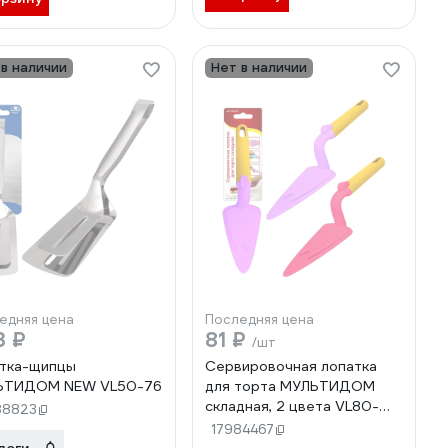
 в наличии
Нет в наличии
едняя цена
Последняя цена
3 ₽
81 ₽
/шт
тка-щипцы
Сервировочная лопатка
ЬТИДОМ NEW VL50-76
для торта МУЛЬТИДОМ
складная, 2 цвета VL80-
88823
323
17984467