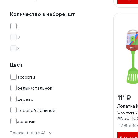
Количество в наборе, шт
1
2
3
Цвет
ассорти
белый/стальной
111 ₽
дерево
Лопатка
дерево/стальной
Эконом 31
AN50-10
зеленый
1798834
Показать еще 41
В корзи