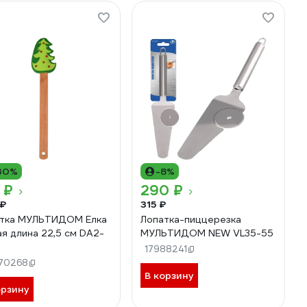
30%
-8%
 ₽
290 ₽
 ₽
315 ₽
тка МУЛЬТИДОМ Елка
Лопатка-пиццерезка
я длина 22,5 см DA2-
МУЛЬТИДОМ NEW VL35-55
17988241
70268
В корзину
орзину