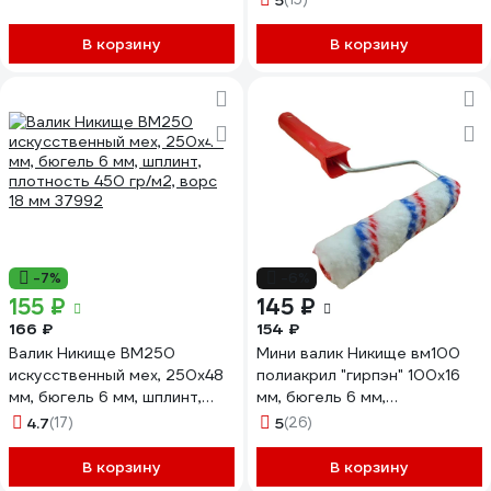
5
37017
12 мм 36928
В корзину
В корзину
-7%
-6%
155 ₽
145 ₽
166 ₽
154 ₽
Валик Никище ВМ250
Мини валик Никище вм100
искусственный мех, 250x48
полиакрил "гирпэн" 100x16
мм, бюгель 6 мм, шплинт,
мм, бюгель 6 мм,
плотность 450 гр/м2, ворс
быстросъем, плотность 800
4.7
(17)
5
(26)
18 мм 37992
гр/м2, ворс 12 мм 6.21.05
В корзину
В корзину