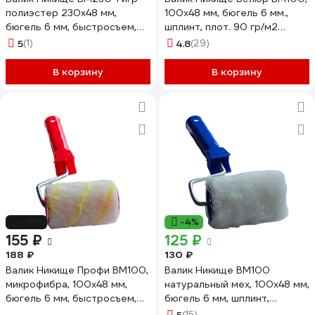
полиэстер 230x48 мм,
100x48 мм, бюгель 6 мм.,
бюгель 6 мм, быстросъем,
шплинт, плот. 90 гр/м2
плот. 500 гр/м2, ворс 10 мм
37109
5
(1)
4.8
(29)
38174
В корзину
В корзину
-18%
-4%
155 ₽
125 ₽
188 ₽
130 ₽
Валик Никище Профи ВМ100,
Валик Никище ВМ100
микрофибра, 100x48 мм,
натуральный мех, 100x48 мм,
бюгель 6 мм, быстросъем,
бюгель 6 мм, шплинт,
плот. 680 гр/м2, ворс 10 мм
плотность 450 гр/м2, ворс
(15)