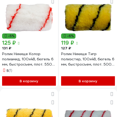
-5%
-6%
125 ₽
119 ₽
131 ₽
127 ₽
Ролик Никище Колор
Ролик Никище Тигр
полиамид, 100x48, бюгель 6
полиэстер, 100x48, бюгель 6
мм, быстросъем, плот. 550
мм, быстросъем, плот. 500
гр/м2, ворс 10 мм 06.13.01
гр/м2, ворс 10 мм 06.14.01
5
(1)
В корзину
В корзину