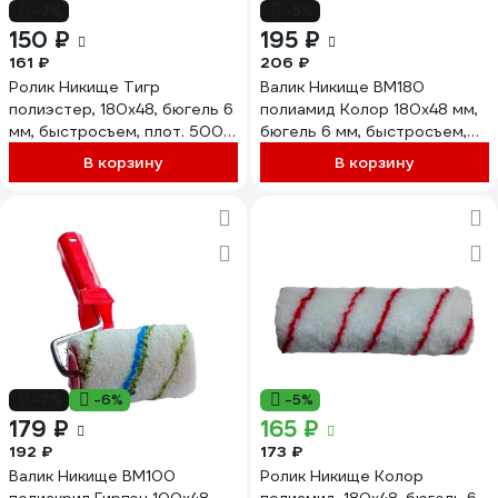
-7%
-5%
150 ₽
195 ₽
161 ₽
206 ₽
Ролик Никище Тигр
Валик Никище ВМ180
полиэстер, 180x48, бюгель 6
полиамид Колор 180x48 мм,
мм, быстросъем, плот. 500
бюгель 6 мм, быстросъем,
гр/м2, ворс 10 мм 06.14.03
плотность 550 гр/м2, ворс
В корзину
В корзину
10 мм 37778
-7%
-6%
-5%
179 ₽
165 ₽
192 ₽
173 ₽
Валик Никище ВМ100
Ролик Никище Колор