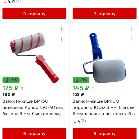
плотность 450 гр/м2, ворс
плотность 130 гр/м2, ворс 6
4.7
(17)
18 мм 36897
мм 37321
В корзину
В корзину
-6%
-5%
175 ₽
145 ₽
186 ₽
153 ₽
Валик Никище ВМ150
Валик Никище ВМ100
полиамид Колор 150x48 мм,
поролон, 100x48 мм, бюгель
бюгель 6 мм, быстросъем,
6 мм, шплинт, плотность 25
плотность 550 гр/м2, ворс
гр/дм3 37140
4
(2)
10 мм 37413
В корзину
В корзину