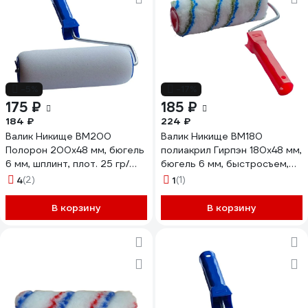
-5%
-17%
175 ₽
185 ₽
184 ₽
224 ₽
Валик Никище ВМ200
Валик Никище ВМ180
Полорон 200x48 мм, бюгель
полиакрил Гирпэн 180x48 мм,
6 мм, шплинт, плот. 25 гр/
бюгель 6 мм, быстросъем,
дм3 37870
плотность 700 гр/м2, ворс
4
(2)
1
(1)
11 мм 37717
В корзину
В корзину