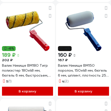
-6%
-4%
189 ₽
160 ₽
202 ₽
167 ₽
Валик Никище ВМ180 Тигр
Валик Никище ВМ150
полиэстер 180x48 мм,
поролон, 150x48 мм, бюгель
бюгель 6 мм, быстросъем,
6 мм, шплинт, плотность 25
плот. 500 гр/м2, ворс 10 мм
гр/дм3 37505
5
(1)
4
(2)
37808
В корзину
В корзину