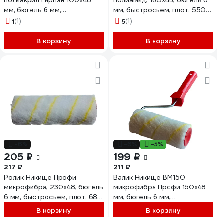
полиакрил Гирпэн 100x48
полиамид, 180x48, бюгель 6
мм, бюгель 6 мм,
мм, быстросъем, плот. 550
быстросъем, плотность 700
гр/м2, ворс 10 мм 06.13.03
1
(1)
5
(1)
гр/м2, ворс 11 мм 36987
В корзину
В корзину
-6%
-6%
-5%
205 ₽
199 ₽
217 ₽
211 ₽
Ролик Никище Профи
Валик Никище ВМ150
микрофибра, 230x48, бюгель
микрофибра Профи 150x48
6 мм, быстросъем, плот. 680
мм, бюгель 6 мм,
гр/м2, ворс 10 мм 37596
быстросъем, плотность 680
В корзину
В корзину
гр/м2, ворс 10 мм 37382