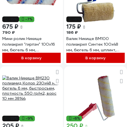
-15%
-7%
-6%
675 ₽
175 ₽
790 ₽
186 ₽
Мини ролик Никище
Валик Никище ВМ100
полиакрил "гирпэн" 100x16
полиакрил Синтек 100x48
мм, бюгель 6 мм,
мм, бюгель 6 мм, шплинт,
быстросъем, плотность 800
плотность 130 гр/м2, ворс 6
В корзину
В корзину
гр/м2, ворс 12 мм, 10 шт.
мм 36956
6.22.05
-19%
-9%
-6%
205 ₽
250 ₽