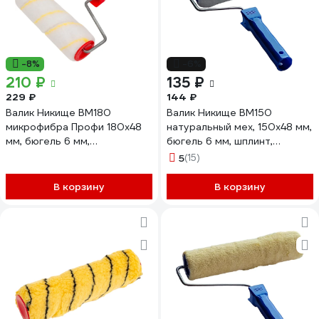
-8%
-6%
210 ₽
135 ₽
229 ₽
144 ₽
Валик Никище ВМ180
Валик Никище ВМ150
микрофибра Профи 180x48
натуральный мех, 150x48 мм,
мм, бюгель 6 мм,
бюгель 6 мм, шплинт,
быстросъем, плотность 680
плотность 450 гр/м2, ворс
5
(15)
гр/м2, ворс 10 мм 37747
12 мм 37293
В корзину
В корзину