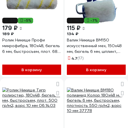
-5%
-5%
-14%
-7%
179 ₽
115 ₽
189 ₽
134 ₽
Ролик Никище Профи
Валик Никище ВМ150
микрофибра, 180x48, бюгель
искусственный мех, 150x48
6 мм, быстросъем, плот. 680
мм, бюгель 6 мм, шплинт,
гр/м2, ворс 10 мм 37231
плотность 450 гр/м2, ворс
4.7
(17)
18 мм 37262
В корзину
В корзину