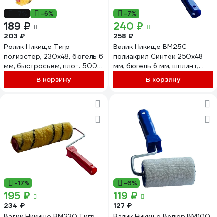
-7%
-6%
-7%
189 ₽
240 ₽
203 ₽
258 ₽
Ролик Никище Тигр
Валик Никище ВМ250
полиэстер, 230x48, бюгель 6
полиакрил Синтек 250x48
мм, быстросъем, плот. 500
мм, бюгель 6 мм, шплинт,
гр/м2, ворс 10 мм 06.14.04
плотность 130 гр/м2, ворс 6
В корзину
В корзину
мм 38052
-17%
-6%
195 ₽
119 ₽
234 ₽
127 ₽
Валик Никище ВМ230 Тигр
Валик Никище Велюр ВМ100,