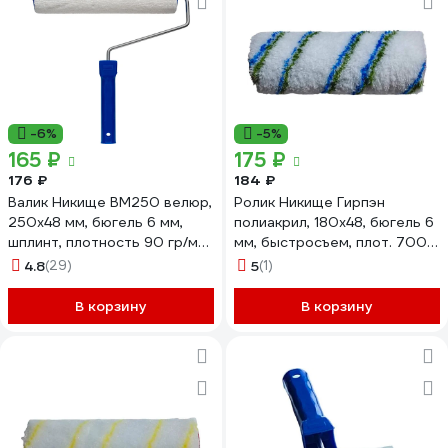
-6%
-5%
165 ₽
175 ₽
176 ₽
184 ₽
Валик Никище ВМ250 велюр,
Ролик Никище Гирпэн
250x48 мм, бюгель 6 мм,
полиакрил, 180x48, бюгель 6
шплинт, плотность 90 гр/м2
мм, быстросъем, плот. 700
38205
гр/м2, ворс 11 мм 37201
4.8
(29)
5
(1)
В корзину
В корзину