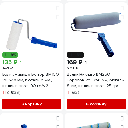
-4%
-16%
135 ₽
169 ₽
141 ₽
201 ₽
Валик Никище Велюр ВМ150,
Валик Никище ВМ250
150x48 мм, бюгель 6 мм.,
Поролон 250x48 мм, бюгель
шплинт, плот. 90 гр/м2
6 мм, шплинт, плот. 25 гр/
37474
дм3 38236
4.8
(29)
4
(2)
В корзину
В корзину