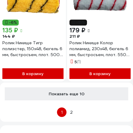
-6%
-15%
135 ₽
179 ₽
144 ₽
211 ₽
Ролик Никище Тигр
Ролик Никище Колор
полиэстер, 150x48, бюгель 6
полиамид, 230x48, бюгель 6
мм, быстросъем, плот. 500
мм, быстросъем, плот. 550
гр/м2, ворс 10 мм 06.14.02
гр/м2, ворс 10 мм 06.13.04
5
(1)
В корзину
В корзину
Показать еще 10
1
2