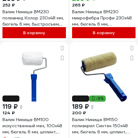
252 ₽
265 ₽
Валик Никище ВМ230
Валик Никище ВМ230
полиамид Колор 230x48 мм,
микрофибра Профи 230x48
бюгель 6 мм, быстросъем,
мм, бюгель 6 мм,
плотность 550 гр/м2, ворс
быстросъем, плотность 680
В корзину
В корзину
10 мм 38144
гр/м2, ворс 10 мм 38113
-4%
-6%
-5%
119 ₽
189 ₽
124 ₽
200 ₽
Валик Никище ВМ100
Валик Никище ВМ150
искусственный мех, 100x48
полиакрил Синтек 150x48
мм, бюгель 6 мм, шплинт,
мм, бюгель 6 мм, шплинт,