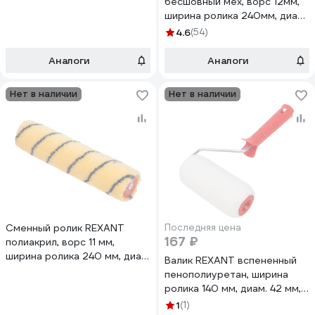
бесшовный мех, ворс 12мм,
Мастер 89-0101
ширина ролика 240мм, диам.
42мм, бюгель 6мм 89-0036
4.6
(54)
Аналоги
Аналоги
Нет в наличии
Нет в наличии
Сменный ролик REXANT
Последняя цена
167 ₽
полиакрил, ворс 11 мм,
ширина ролика 240 мм, диам.
Валик REXANT вспененный
42 мм, бюгель 6 мм 89-0122
пенополиуретан, ширина
ролика 140 мм, диам. 42 мм,
бюгель 6 мм 89-0031
1
(1)