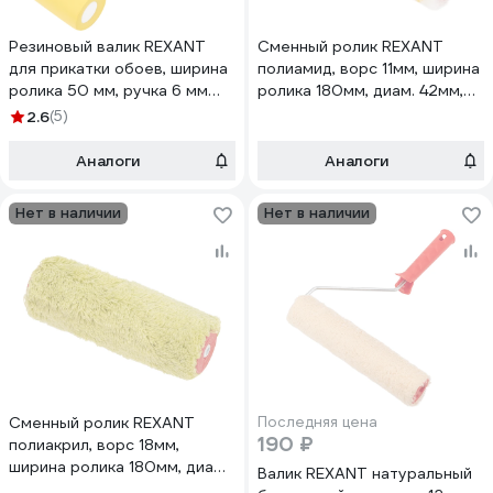
Резиновый валик REXANT
Сменный ролик REXANT
для прикатки обоев, ширина
полиамид, ворс 11мм, ширина
ролика 50 мм, ручка 6 мм
ролика 180мм, диам. 42мм,
89-0093
бюгель 8мм, серия Мастер
2.6
(5)
89-0107
Аналоги
Аналоги
Нет в наличии
Нет в наличии
Сменный ролик REXANT
Последняя цена
190 ₽
полиакрил, ворс 18мм,
ширина ролика 180мм, диам.
Валик REXANT натуральный
42мм, бюгель 8мм, серия