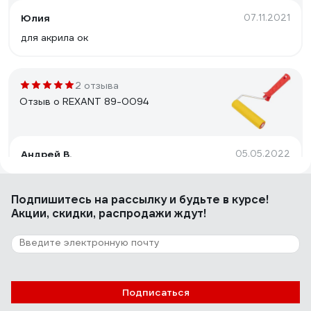
Юлия
07.11.2021
для акрила ок
2 отзыва
Отзыв о REXANT 89-0094
Андрей В.
05.05.2022
Валик отличный,мягкий,очень удобно работать.При
поклейки обоев вещь не заменимая.Ручка
Подпишитесь
на рассылку
и будьте в курсе!
удобная.Разглаживает обои ровно,пузыри все выгнать
Акции, скидки, распродажи ждут!
легко.Цена нормальная,для такого
качества.Рекомендую данный валик при поклейки
обоев.
4 отзыва
Отзыв о REXANT 89-0092
Подписаться