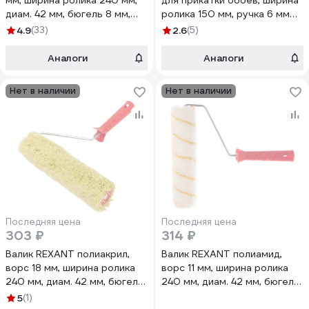
мм, ширина ролика 240 мм,
для прикатки обоев, ширина
диам. 42 мм, бюгель 8 мм,
ролика 150 мм, ручка 6 мм
серия Мастер 89-0008
89-0094
4.9
(33)
2.6
(5)
Аналоги
Аналоги
Нет в наличии
Нет в наличии
Последняя цена
Последняя цена
303 ₽
314 ₽
Валик REXANT полиакрил,
Валик REXANT полиамид,
ворс 18 мм, ширина ролика
ворс 11 мм, ширина ролика
240 мм, диам. 42 мм, бюгель
240 мм, диам. 42 мм, бюгель
6 мм 89-0024
6 мм 89-0026
5
(1)