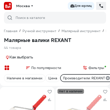
Москва
Для юрлиц
Поиск в каталоге
Главная
/
Ручной инструмент
/
Малярный инструмент
/
Ва
Малярные валики REXANT
44 товара
Как выбрать
По популярности
Фильтры
Наличие в магазинах
Цена
Производители: REXANT
Нет в наличии