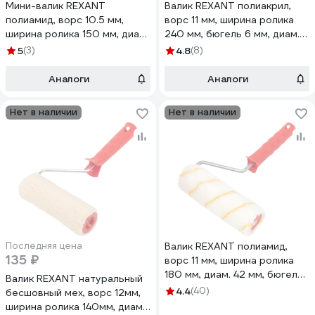
Мини-валик REXANT
Валик REXANT полиакрил,
полиамид, ворс 10.5 мм,
ворс 11 мм, ширина ролика
ширина ролика 150 мм, диам.
240 мм, бюгель 6 мм, диам.
15 мм 89-0056
42 мм 89-0022
5
(3)
4.8
(8)
Аналоги
Аналоги
Нет в наличии
Нет в наличии
Последняя цена
Валик REXANT полиамид,
135 ₽
ворс 11 мм, ширина ролика
180 мм, диам. 42 мм, бюгель
Валик REXANT натуральный
8 мм, серия Мастер 89-
4.4
(40)
бесшовный мех, ворс 12мм,
0009
ширина ролика 140мм, диам.