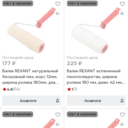
Нет в наличии
Нет в наличии
Последняя цена
Последняя цена
177 ₽
225 ₽
Валик REXANT натуральный
Валик REXANT вспененный
бесшовный мех, ворс 12мм,
пенополиуретан, ширина
ширина ролика 180мм, диам.
ролика 180 мм, диам. 42 мм,
42мм, бюгель 6мм 89-0035
бюгель 6 мм 89-0032
4.6
(54)
1
(1)
Аналоги
Аналоги
Нет в наличии
Нет в наличии