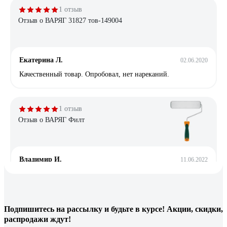
1 отзыв
Отзыв о ВАРЯГ 31827 тов-149004
Екатерина Л.
02.06.2020
Качественный товар. Опробовал, нет нареканий.
1 отзыв
Отзыв о ВАРЯГ Филт
Владимир И.
11.06.2022
Не хуже более дорогих аналогов
21 отзыв
Подпишитесь
на рассылку
и будьте в курсе! Акции, скидки,
распродажи ждут!
Отзыв о Валик сменный ВАРЯГ 32881 для