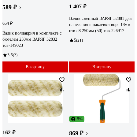
1 407 ₽
589 ₽
Валик сменный ВАРЯГ 32881 для
654 ₽
нанесения шпаклевки ворс 18мм
отв d8 250мм (50) тов-226917
Валик полиакрил в комплекте с
бюгелем 250мм ВАРЯГ 32832
5
(21)
тов-149023
3.5
(2)
В корзину
В корзину
-5%
162 ₽
869 ₽