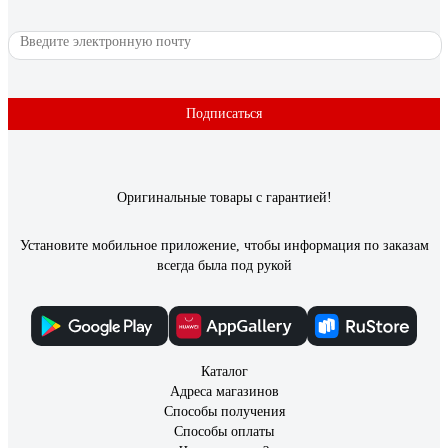
нанесения шпаклевки ворс 18мм отв d8 250мм
(50) тов-226917
Андрей Громыко
29.01.2025
Хороший валик, шпатлевку ложит на Ура. Промывает я
Подписаться
достаточно хорошо. Ворс в виде мягкой резины за все время
пару ворсинок отлетело, не критично. Будет служить до
следующего ремонта
Оригинальные товары с гарантией!
Установите мобильное приложение, чтобы информация по заказам
всегда была под рукой
Каталог
Адреса магазинов
Способы получения
Способы оплаты