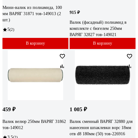
Мини-валик из полиамида, 100
915 ₽
мм ВАРЯГ 31871 тов-149013 (2
шт.)
Валик (фасадный) полиамид в
комплекте с бюгелем 250мм
5
(2)
ВАРЯГ 32827 тов-149021
В корзину
В корзину
459 ₽
1 005 ₽
Валик велюр 250мм ВАРЯГ 31862
Валик сменный ВАРЯГ 32880 для
тов-149012
нанесения шпаклевки ворс 18мм
отв d8 180мм (50) тов-226916
3.5
(2)