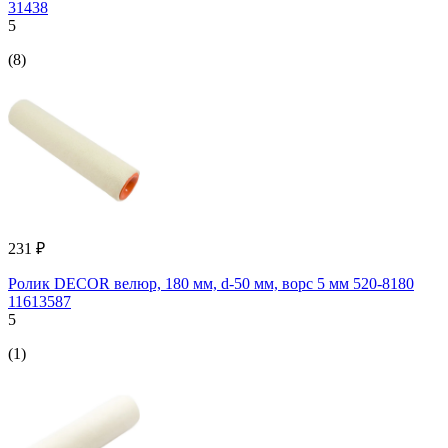
31438
5
(8)
231 ₽
Ролик DЕCOR велюр, 180 мм, d-50 мм, ворс 5 мм 520-8180
11613587
5
(1)