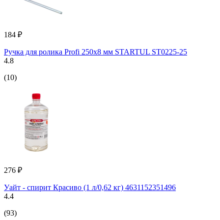
184 ₽
Ручка для ролика Profi 250x8 мм STARTUL ST0225-25
4.8
(10)
276 ₽
Уайт - спирит Красиво (1 л/0,62 кг) 4631152351496
4.4
(93)