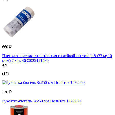
660 ₽
Пленка защитная строительная с клейкой лентой (1.8х33 м; 10
мкм) Oxiss 4630025421489
4.9
(17)
136 ₽
Рукоятка-бюгель 8x250 мм Политех 1572250