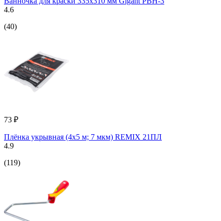
Ванночка для краски 335х310 мм Gigant PBH-3
4.6
(40)
73 ₽
Плёнка укрывная (4х5 м; 7 мкм) REMIX 21ПЛ
4.9
(119)