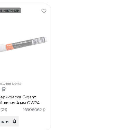
 в наличии
едняя цена
 ₽
ер-краска Gigant
й линия 4 мм GWP4
2
(21)
16506062
логи