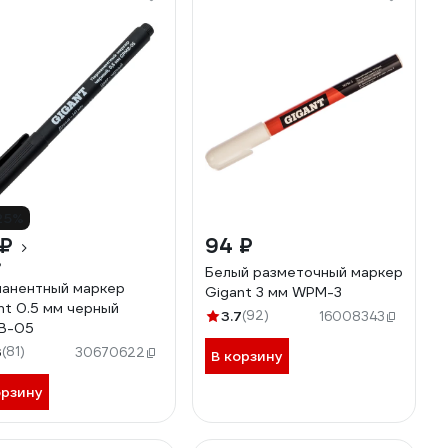
25%
 ₽
94 ₽
₽
Белый разметочный маркер
анентный маркер
Gigant 3 мм WPM-3
nt 0.5 мм черный
3.7
(92)
16008343
B-05
3
(81)
30670622
В корзину
орзину