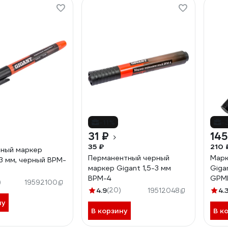
-11%
-
31 ₽
145
35 ₽
210 
ный маркер
Перманентный черный
Марк
,3 мм, черный BPM-
маркер Gigant 1,5-3 мм
Giga
BPM-4
GPM
)
19592100
4.9
(20)
4.
19512048
ну
В корзину
В к