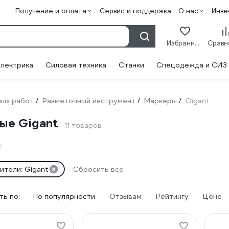
Получение и оплата
Сервис и поддержка
О нас
Инве
Избранное
лектрика
Силовая техника
Станки
Спецодежда и СИЗ
ных работ
Разметочный инструмент
Маркеры
Gigant
/
/
/
ые Gigant
11 товаров
:
ители: Gigant
Сбросить всё
ь по:
По популярности
Отзывам
Рейтингу
Цене