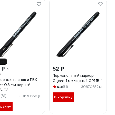
31%
 ₽
52 ₽
₽
Перманентный маркер
ер для пленок и ПВХ
Gigant 1 мм черный GPMB-1
nt 0.3 мм черный
4.3
(81)
30670652
B-03
3
(81)
30670658
В корзину
орзину