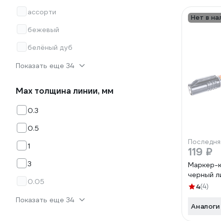
ассорти
Нет в на
бежевый
белёный дуб
Показать еще 34
Мах толщина линии, мм
0.3
0.5
Последня
1
119 ₽
3
Маркер-к
черный л
0.05
4
(4)
Показать еще 34
Аналоги