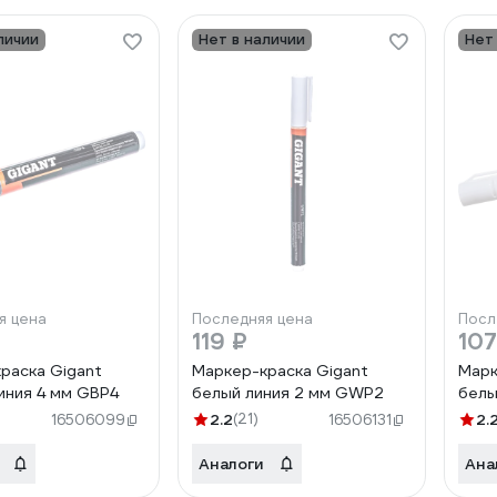
личии
Нет в наличии
Нет
я цена
Последняя цена
Посл
119 ₽
107
раска Gigant
Маркер-краска Gigant
Марк
иния 4 мм GBP4
белый линия 2 мм GWP2
белы
2.2
(21)
2.
16506099
16506131
Аналоги
Ана