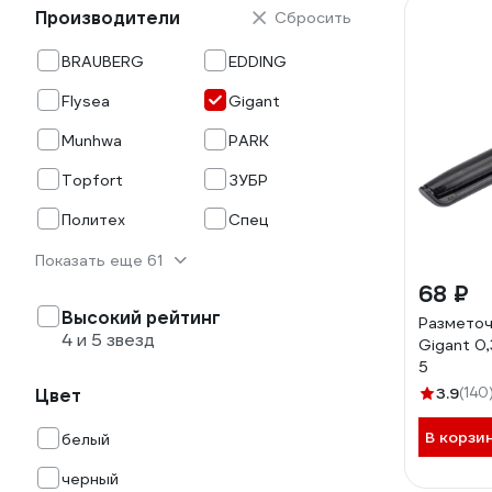
Производители
Сбросить
BRAUBERG
EDDING
Flysea
Gigant
Munhwa
PARK
Topfort
ЗУБР
Политех
Спец
Показать еще 61
68 ₽
Высокий рейтинг
Разметоч
4 и 5 звезд
Gigant 0
5
3.9
(140
Цвет
В корзи
белый
черный