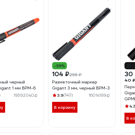
-59%
-
104 ₽
30
256 ₽
40 
ный черный
Разметочный маркер
Перм
igant 1 мм BPM-6
Gigant 3 мм, черный BPM-3
Giga
)
3.9
(140)
19592040
16014199
GPM
4.
ну
В корзину
В к