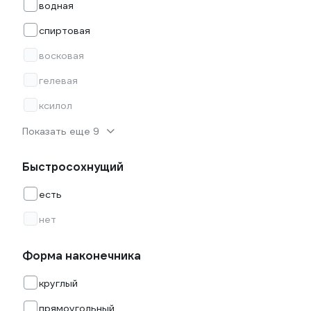
водная
спиртовая
восковая
гелевая
ксилол
Показать еще 9
Быстросохнущий
есть
нет
Форма наконечника
круглый
прямоугольный