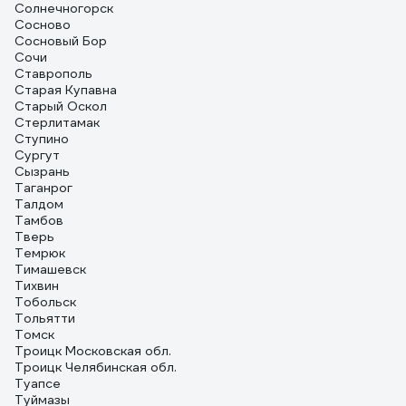
Солнечногорск
Сосново
Сосновый Бор
Сочи
Ставрополь
Старая Купавна
Старый Оскол
Стерлитамак
Ступино
Сургут
Сызрань
Таганрог
Талдом
Тамбов
Тверь
Темрюк
Тимашевск
Тихвин
Тобольск
Тольятти
Томск
Троицк Московская обл.
Троицк Челябинская обл.
Туапсе
Туймазы