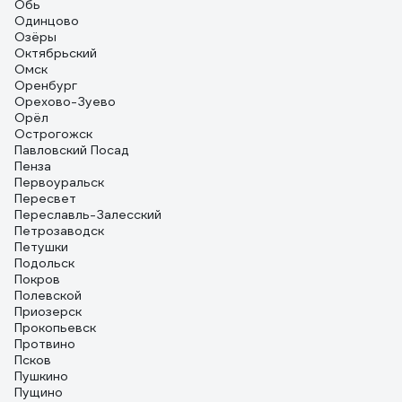
Обь
Одинцово
Озёры
Октябрьский
Омск
Оренбург
Орехово-Зуево
Орёл
Острогожск
Павловский Посад
Пенза
Первоуральск
Пересвет
Переславль-Залесский
Петрозаводск
Петушки
Подольск
Покров
Полевской
Приозерск
Прокопьевск
Протвино
Псков
Пушкино
Пущино