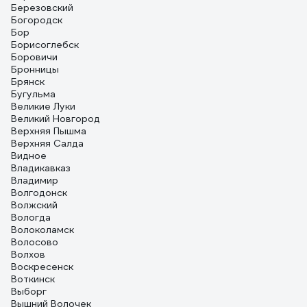
Березовский
Богородск
Бор
Борисоглебск
Боровичи
Бронницы
Брянск
Бугульма
Великие Луки
Великий Новгород
Верхняя Пышма
Верхняя Салда
Видное
Владикавказ
Владимир
Волгодонск
Волжский
Вологда
Волоколамск
Волосово
Волхов
Воскресенск
Воткинск
Выборг
Вышний Волочек