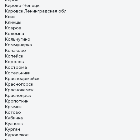
Кирово-Чепецк
Кировск Ленинградская обл.
Клин
Клинцы
Ковров
Коломна
Кольчугино
Коммунарка
Конаково
Копейск
Королёв
Кострома
Котельники
Красноармейск
Красногорск
Краснокамск
Красноярск
Кропоткин
Крымск
Кстово
Кубинка
Кузнецк
Курган
Куровское