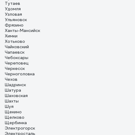
Тутаев
Удомля
Узловая
Ульяновск
Фрязино
Ханты-Мансийск
Химки
Хотьково
Чайковский
Чапаевск
Чебоксары
Череповец
Черкесск
Черноголовка
Чехов
Шадринск
Шатура
Шаховская
Шахты
Шуя
Щекино
Щелково
Щербинка
Электрогорск
Электросталь