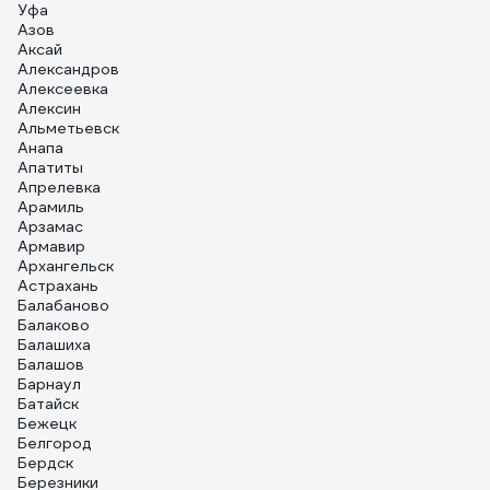
Уфа
Азов
Аксай
Александров
Алексеевка
Алексин
Альметьевск
Анапа
Апатиты
Апрелевка
Арамиль
Арзамас
Армавир
Архангельск
Астрахань
Балабаново
Балаково
Балашиха
Балашов
Барнаул
Батайск
Бежецк
Белгород
Бердск
Березники