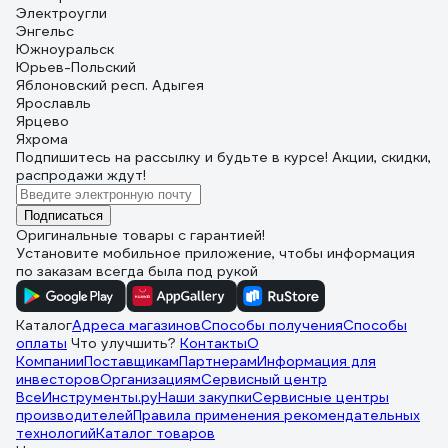
Электроугли
Энгельс
Южноуральск
Юрьев-Польский
Яблоновский респ. Адыгея
Ярославль
Ярцево
Яхрома
Подпишитесь
на рассылку
и будьте в курсе! Акции, скидки,
распродажи ждут!
Подписаться
Оригинальные товары с гарантией!
Установите мобильное приложение, чтобы информация
по заказам всегда была под рукой
Каталог
Адреса магазинов
Способы получения
Способы
оплаты
Что улучшить?
Контакты
О
Компании
Поставщикам
Партнерам
Информация для
инвесторов
Организациям
Сервисный центр
ВсеИнструменты.ру
Наши закупки
Сервисные центры
производителей
Правила применения рекомендательных
технологий
Каталог товаров