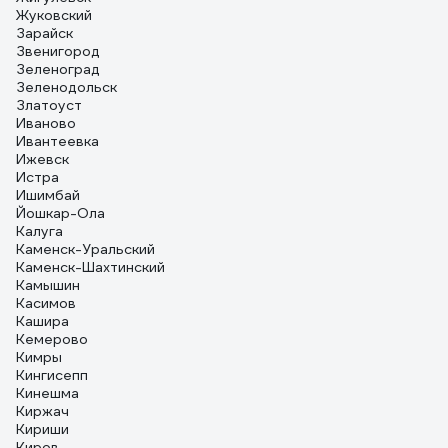
Жуковский
Зарайск
Звенигород
Зеленоград
Зеленодольск
Златоуст
Иваново
Ивантеевка
Ижевск
Истра
Ишимбай
Йошкар-Ола
Калуга
Каменск-Уральский
Каменск-Шахтинский
Камышин
Касимов
Кашира
Кемерово
Кимры
Кингисепп
Кинешма
Киржач
Кириши
Киров