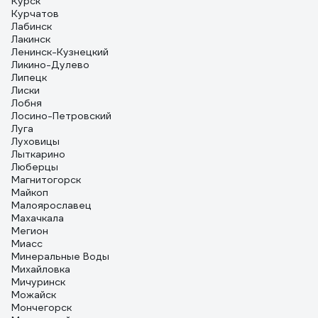
Курск
Курчатов
Лабинск
Лакинск
Ленинск-Кузнецкий
Ликино-Дулево
Липецк
Лиски
Лобня
Лосино-Петровский
Луга
Луховицы
Лыткарино
Люберцы
Магнитогорск
Майкоп
Малоярославец
Махачкала
Мегион
Миасс
Минеральные Воды
Михайловка
Мичуринск
Можайск
Мончегорск