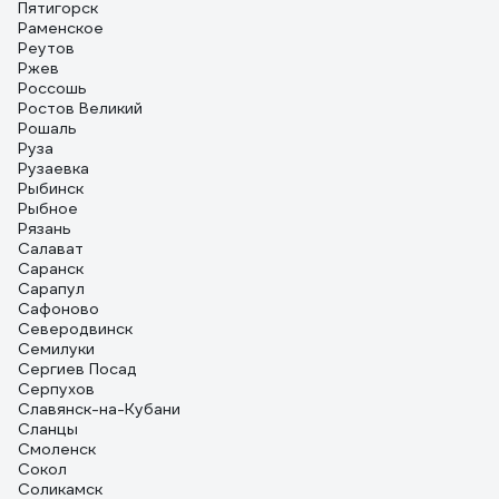
Пятигорск
Раменское
Реутов
Ржев
Россошь
Ростов Великий
Рошаль
Руза
Рузаевка
Рыбинск
Рыбное
Рязань
Салават
Саранск
Сарапул
Сафоново
Северодвинск
Семилуки
Сергиев Посад
Серпухов
Славянск-на-Кубани
Сланцы
Смоленск
Сокол
Соликамск