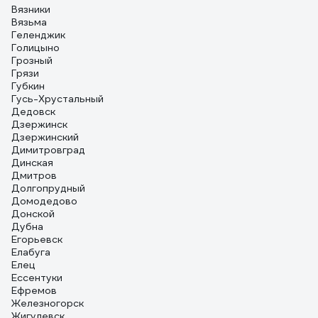
Вязники
Вязьма
Геленджик
Голицыно
Грозный
Грязи
Губкин
Гусь-Хрустальный
Дедовск
Дзержинск
Дзержинский
Димитровград
Динская
Дмитров
Долгопрудный
Домодедово
Донской
Дубна
Егорьевск
Елабуга
Елец
Ессентуки
Ефремов
Железногорск
Жигулевск