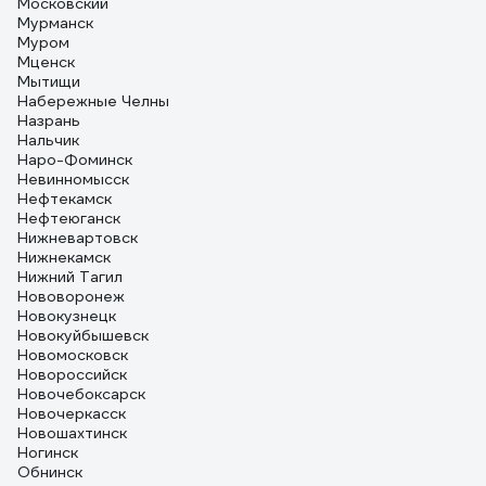
Московский
Мурманск
Муром
Мценск
Мытищи
Набережные Челны
Назрань
Нальчик
Наро-Фоминск
Невинномысск
Нефтекамск
Нефтеюганск
Нижневартовск
Нижнекамск
Нижний Тагил
Нововоронеж
Новокузнецк
Новокуйбышевск
Новомосковск
Новороссийск
Новочебоксарск
Новочеркасск
Новошахтинск
Ногинск
Обнинск