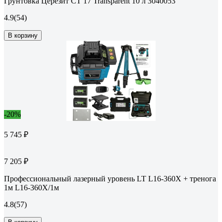
Грунтовка Церезит CT 17 Transparent 10 л 3040053
4.9
(54)
В корзину
-20%
5 745 ₽
7 205 ₽
Профессиональный лазерный уровень LT L16-360X + тренога
1м L16-360X/1м
4.8
(57)