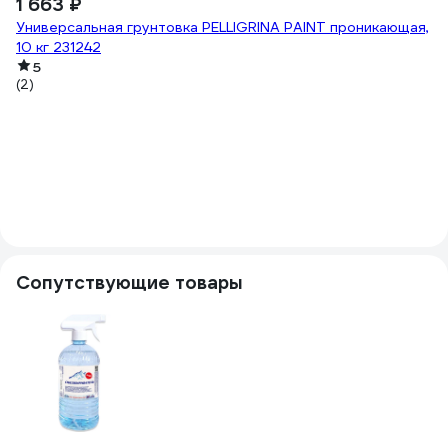
1 663 ₽
Универсальная грунтовка PELLIGRINA PAINT проникающая,
10 кг 231242
5
(2)
1
18
Гр
1
(1
Сопутствующие товары