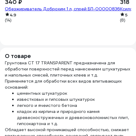
340 ₽
318 ₽
Обезжириватель Доброхим 1 л, спрей БП-00000836
Ксилол
4.9
5
(14)
(8)
О товаре
Грунтовка CT 17 TRANSPARENT предназначена для
обработки поверхностей перед нанесением штукатурных
и напольных смесей, плиточных клеев и т.д.
Применяется для обработки всех видов впитывающих
оснований:
цементных штукатурок
известковых и гипсовых штукатурок
легкого и ячеистого бетона
кладок из кирпича и природного камня
древесностружечных и древесноволокнистых плит,
гипсокартона и т.д.
Обладает высокой проникающей способностью, снижает
впитывающую способность оснований, связывает пыль,