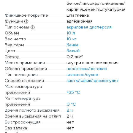
бетон/гипсокартон/камень/
кирпич/цемент/штукатурка/
Финишное покрытие
шпатлевка
Функции
адгезионная
Тип основы
акриловая дисперсия
Объем
10 л
Вес нетто
10 кг
Вид тары
банка
Цвет
белый
Расход
0.2 л/м²
Место применения
внутри и вне помещения
Объект применения
пол/стены/потолок
Тип помещения
влажное/сухое
Способ нанесения
кисть/валик/краскопульт
Max температура
применения
+35 °С
Min температура
применения
0 °С
Время полного высыхания
2 ч
Время высыхания на отлип
2 ч
Быстросохнущая
нет
Без запаха
нет