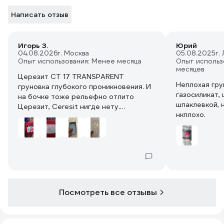
Написать отзыв
Игорь З.
Юрий
04.08.2026
г. Москва
05.08.2025
г.
Опыт использования: Менее месяца
Опыт использ
месяцев
Церезит CT 17 TRANSPARENT
Неплохая гру
груновка глубокого проникновения. И
газосиликат,
на бочке тоже рельефно отлито
шпаклевкой, 
Церезит, Ceresit нигде нету.
нкплохо.
Вероятнее, подойдёт.
Посмотреть все отзывы