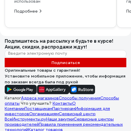
использован
га
Подробнее
П
Подпишитесь
на рассылку
и будьте в курсе!
Акции, скидки, распродажи ждут!
Подписаться
Оригинальные товары с гарантией!
Установите мобильное приложение, чтобы информация
по заказам всегда была под рукой
Каталог
Адреса магазинов
Способы получения
Способы
оплаты
Что улучшить?
Контакты
О
Компании
Поставщикам
Партнерам
Информация для
инвесторов
Организациям
Сервисный центр
ВсеИнструменты.ру
Наши закупки
Сервисные центры
производителей
Правила применения рекомендательных
технологий
Каталог товаров