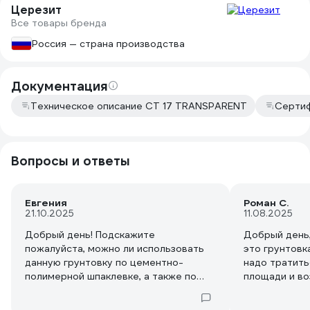
Церезит
Все товары бренда
Россия — страна производства
Документация
Техническое описание CT 17 TRANSPARENT
Сертиф
Вопросы и ответы
Евгения
Роман С.
21.10.2025
11.08.2025
Добрый день! Подскажите
Добрый день,
пожалуйста, можно ли использовать
это грунтовк
данную грунтовку по цементно-
надо тратить
полимерной шпаклевке, а также по
площади и в
акриловой шпаклевке на холодном
дополнитель
остекленном балконе как основание
несут торгов