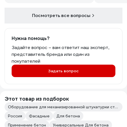
перед окрасной фасадной краской?
понимать поч
Температура на балконе такая же как
грунтовку ва
на улице, зимой также постоянно
ведь чаще и 
Посмотреть все вопросы
открыто окно на проветривание
выдачи не оч
городах
Нужна помощь?
Задайте вопрос – вам ответит наш эксперт,
представитель бренда или один из
покупателей
Задать вопрос
Этот товар из подборок
Оборудование для механизированной штукатурки стен
Россия
Фасадные
Для бетона
Применение бетон
Универсальные Для бетона