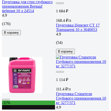
Грунтовка для стен глубокого
проникновения Bergauf
tiefgrunt 10 л 24514
1 684 ₽
4.9
168.4 ₽/л
(176)
Грунтовка Церезит CT 17
Transparent 10 л 3040053
В корзину
4.9
(54)
В корзину
1 114 ₽
111.4 ₽/л
Грунтовка Старатели
Глубокого проникновения 10
-11%
кг 3277/371
-36%
4.9