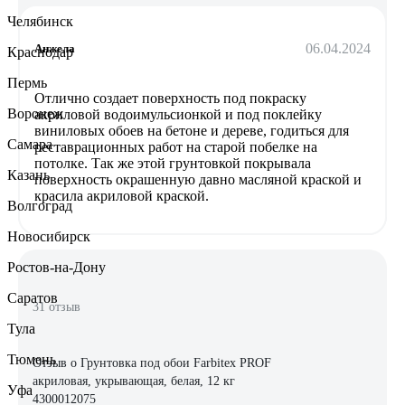
Челябинск
06.04.2024
Анжела
Краснодар
Пермь
Отлично создает поверхность под покраску
Воронеж
акриловой водоимульсионкой и под поклейку
виниловых обоев на бетоне и дереве, годиться для
Самара
реставрационных работ на старой побелке на
потолке. Так же этой грунтовкой покрывала
Казань
поверхность окрашенную давно масляной краской и
красила акриловой краской.
Волгоград
Новосибирск
Ростов-на-Дону
Саратов
31 отзыв
Тула
Тюмень
Отзыв о Грунтовка под обои Farbitex PROF
акриловая, укрывающая, белая, 12 кг
Уфа
4300012075