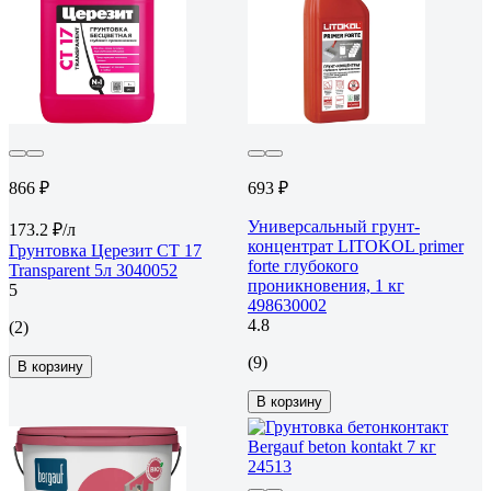
866 ₽
693 ₽
Универсальный грунт-
173.2 ₽/л
концентрат LITOKOL primer
Грунтовка Церезит CT 17
forte глубокого
Transparent 5л 3040052
проникновения, 1 кг
5
498630002
4.8
(2)
(9)
В корзину
В корзину