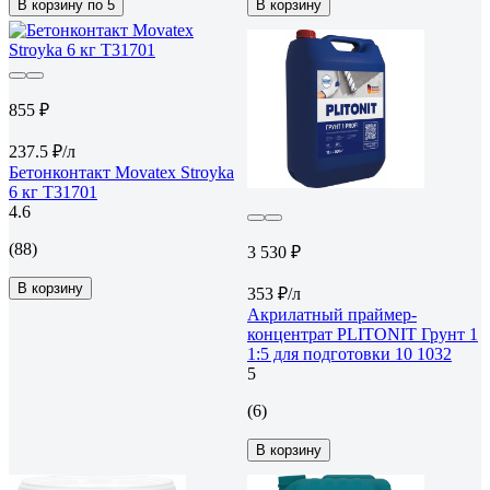
В корзину по 5
В корзину
855 ₽
237.5 ₽/л
Бетонконтакт Movatex Stroyka
6 кг Т31701
4.6
(88)
3 530 ₽
В корзину
353 ₽/л
Акрилатный праймер-
концентрат PLITONIT Грунт 1
1:5 для подготовки 10 1032
5
(6)
В корзину