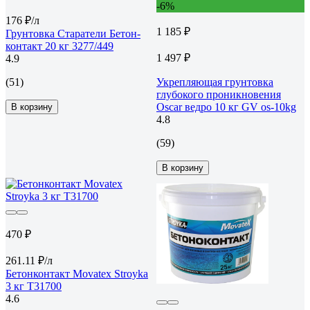
-6%
176 ₽/л
1 185 ₽
Грунтовка Старатели Бетон-
контакт 20 кг 3277/449
1 497 ₽
4.9
(51)
Укрепляющая грунтовка
глубокого проникновения
Oscar ведро 10 кг GV os-10kg
В корзину
4.8
(59)
В корзину
470 ₽
261.11 ₽/л
Бетонконтакт Movatex Stroyka
3 кг Т31700
4.6