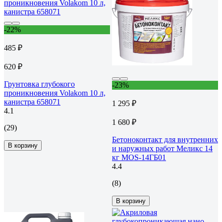
-22%
485 ₽
620 ₽
Грунтовка глубокого
-23%
проникновения Volakom 10 л,
канистра 658071
1 295 ₽
4.1
1 680 ₽
(29)
Бетоноконтакт для внутренних
В корзину
и наружных работ Меликс 14
кг MOS-14ГБ01
4.4
(8)
В корзину