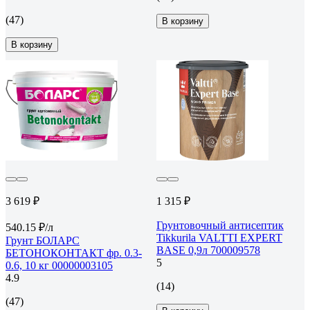
(47)
В корзину
В корзину
3 619 ₽
1 315 ₽
Грунтовочный антисептик
540.15 ₽/л
Tikkurila VALTTI EXPERT
Грунт БОЛАРС
BASE 0,9л 700009578
БЕТОНОКОНТАКТ фр. 0.3-
5
0.6, 10 кг 00000003105
4.9
(14)
(47)