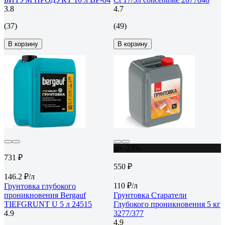
3.8
4.7
(37)
(49)
В корзину
В корзину
до -23%
731 ₽
550 ₽
146.2 ₽/л
110 ₽/л
Грунтовка глубокого
проникновения Bergauf
Грунтовка Старатели
TIEFGRUNT U 5 л 24515
Глубокого проникновения 5 кг
4.9
3277/377
4.9