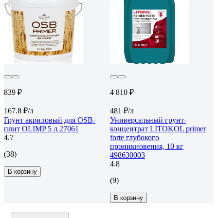
839 ₽
4 810 ₽
167.8 ₽/л
481 ₽/л
Грунт акриловый для OSB-
Универсальный грунт-
плит OLIMP 5 л 27061
концентрат LITOKOL primer
4.7
forte глубокого
проникновения, 10 кг
(38)
498630003
4.8
В корзину
(9)
В корзину