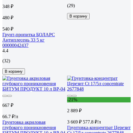
(29)
348 ₽
В корзину
480 ₽
540 ₽
Грунт-пропитка БОЛАРС
Антиплесень 33 5 кг
00000042437
4.4
(32)
В корзину
-21%
667 ₽
2 889 ₽
66.7 ₽/л
3 669 ₽
577.8 ₽/л
Грунтовка акриловая
глубокого проникновения
Грунтовка-концентрат Церезит
БИТУМ ПРОДУКТ 10 л BP-04
Ct 17/5л concentrate 2677848