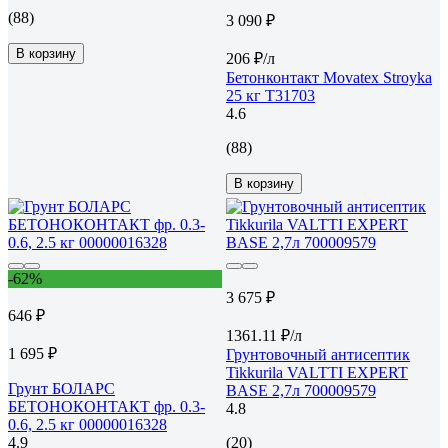
(88)
3 090 ₽
В корзину
206 ₽/л
Бетонконтакт Movatex Stroyka
25 кг Т31703
4.6
(88)
В корзину
-62%
3 675 ₽
646 ₽
1361.11 ₽/л
1 695 ₽
Грунтовочный антисептик
Tikkurila VALTTI EXPERT
Грунт БОЛАРС
BASE 2,7л 700009579
БЕТОНОКОНТАКТ фр. 0.3-
4.8
0.6, 2.5 кг 00000016328
4.9
(20)