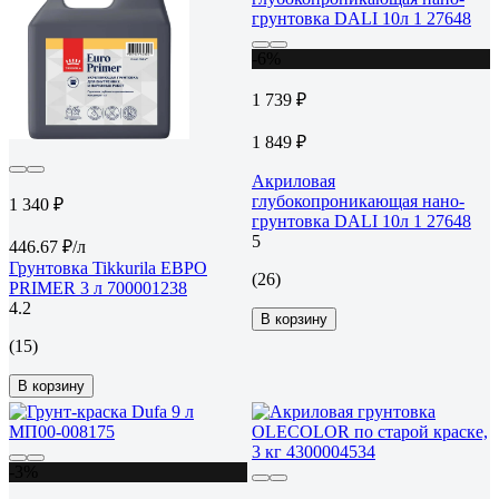
-6%
1 739 ₽
1 849 ₽
Акриловая
глубокопроникающая нано-
1 340 ₽
грунтовка DALI 10л 1 27648
5
446.67 ₽/л
Грунтовка Tikkurila ЕВРО
(26)
PRIMER 3 л 700001238
4.2
В корзину
(15)
В корзину
-3%