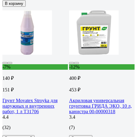
В корзину
-7%
-12%
140 ₽
400 ₽
151 ₽
453 ₽
Грунт Movatex Stroyka для
Акриловая универсальная
наружных и внутренних
грунтовка ГРИДА ЭКО, 10 л,
работ, 1 л Т31706
канистра 00-00000318
4.4
3.4
(32)
(7)