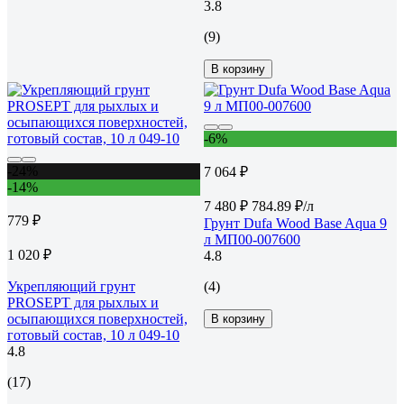
3.8
(9)
В корзину
-6%
-24%
7 064 ₽
-14%
7 480 ₽
784.89 ₽/л
779 ₽
Грунт Dufa Wood Base Aqua 9
л МП00-007600
1 020 ₽
4.8
Укрепляющий грунт
(4)
PROSEPT для рыхлых и
осыпающихся поверхностей,
В корзину
готовый состав, 10 л 049-10
4.8
(17)