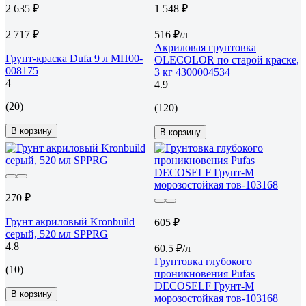
2 635 ₽
1 548 ₽
2 717 ₽
516 ₽/л
Акриловая грунтовка
Грунт-краска Dufa 9 л МП00-
OLECOLOR по старой краске,
008175
3 кг 4300004534
4
4.9
(20)
(120)
В корзину
В корзину
270 ₽
Грунт акриловый Kronbuild
605 ₽
серый, 520 мл SPPRG
4.8
60.5 ₽/л
Грунтовка глубокого
(10)
проникновения Pufas
DЕCOSELF Грунт-М
В корзину
морозостойкая тов-103168