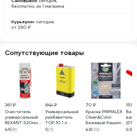
Самовывоз:
сегодня,
бесплатно
, из 1 магазина
Курьером:
сегодня,
от 290 ₽
Сопутствующие товары
361 ₽
844 ₽
70 ₽
151 ₽
Очиститель
Универсальный
Краска PRIMALEX
Велю
универсальный
разбавитель
Clean&Color
вали
REXANT 520мл
TOP.10 1 л
Бежевый Кашемир
(D15
(400мл), аэрозоль
10.505.1000.
PMX-CC3
4 мм
4.6
(8)
5
(3)
4.8
(33)
4.9
(1
85-0002
КЕДР