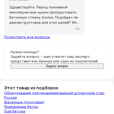
Здравствуйте. Перед поклейкой
линолеума мне нужно прогрунтовать
бетонную стяжку (полы). Подойдет ли
данная грунтовка для этих целей? Или
Церезит СТ 17 (дороговато)? Или
нужна какая-то другая? Пользовалась
Посмотреть все вопросы
ею в процессе ремонта системы
отопления (трубы проходят в толще
стяжки, восстанавливала вскрытую
Нужна помощь?
стяжку). Читала в процессе поиска
Задайте вопрос – вам ответит наш эксперт,
про праймер "Нова". Что это? Как
представитель бренда или один из покупателей
выглядит? Где берут? С уважением,
Задать вопрос
Виктория Александровна
Этот товар из подборок
Оборудование для механизированной штукатурки стен
Россия
Фасадные (грунтовки)
Применение бетон
Для бетона