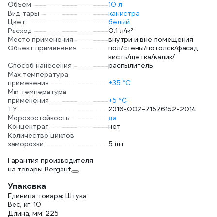
Объем
10 л
Вид тары
канистра
Цвет
белый
Расход
0.1 л/м²
Место применения
внутри и вне помещения
Объект применения
пол/стены/потолок/фасад
кисть/щетка/валик/
Способ нанесения
распылитель
Max температура
применения
+35 °С
Min температура
применения
+5 °С
ТУ
2316-002-71576152-2014
Морозостойкость
да
Концентрат
нет
Количество циклов
заморозки
5 шт
Гарантия производителя
на товары Bergauf
Упаковка
Единица товара: Штука
Вес, кг: 10
Длина, мм: 225