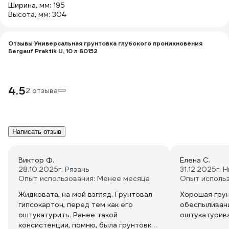
Ширина, мм: 195
Высота, мм: 304
Отзывы Универсальная грунтовка глубокого проникновения
Bergauf Praktik U, 10 л 60152
4.5
2 отзыва
Написать отзыв
Виктор Ф.
Елена С.
28.10.2025
г. Рязань
31.12.2025
г. 
Опыт использования: Менее месяца
Опыт исполь
Жидковата, на мой взгляд. Грунтовал
Хорошая грун
гипсокартон, перед тем как его
обеспыливан
оштукатурить. Ранее такой
оштукатурив
консистенции, помню, была грунтовка