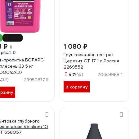
%
-36%
8 ₽
1 080 ₽
 ₽
540 ₽
Грунтовка-концентрат
т-пропитка БОЛАРС
Церезит CT 17 1 л Россия
плесень 33 5 кг
2269552
00042437
4.7
(49)
20649988
4
(32)
23950677
В корзину
орзину