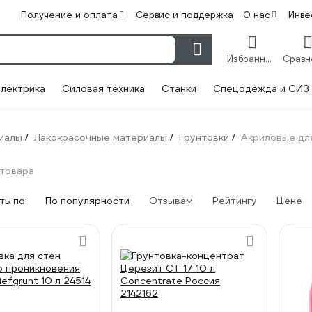
Получение и оплата
Сервис и поддержка
О нас
Инве
Избранное
лектрика
Силовая техника
Станки
Спецодежда и СИЗ
иалы
Лакокрасочные материалы
Грунтовки
Акриловые дл
/
/
/
 товара
ь по:
По популярности
Отзывам
Рейтингу
Цене