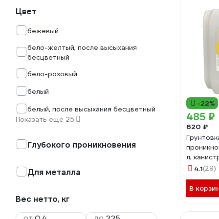
Цвет
бежевый
бело-желтый, после высыхания
бесцветный
бело-розовый
белый
-22%
белый, после высыхания бесцветный
485 ₽
Показать еще 25
620 ₽
Грунтовк
Глубокого проникновения
проникно
л, канис
4.1
(29)
Для металла
В корзи
Вес нетто, кг
от
до