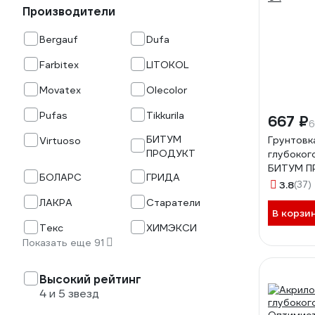
Производители
Bergauf
Dufa
Farbitex
LITOKOL
Movatex
Olecolor
Pufas
Tikkurila
667 ₽
6
БИТУМ
Грунтовк
Virtuoso
ПРОДУКТ
глубоког
БИТУМ П
БОЛАРС
ГРИДА
04
3.8
(37)
ЛАКРА
Старатели
В корзи
Текс
ХИМЭКСИ
Показать еще 91
Высокий рейтинг
4 и 5 звезд