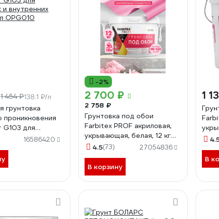
-2%
₽
2 700 ₽
1 1
1 454 ₽
138.1 ₽/л
2 758 ₽
я грунтовка
Грун
Грунтовка под обои
о проникновения
Farb
Farbitex PROF акриловая,
 G103 для
укры
укрывающая, белая, 12 кг
 и внутренних
430
4.
16586420
4300012075
0л OPG010
4.5
(73)
27054836
ну
В к
В корзину