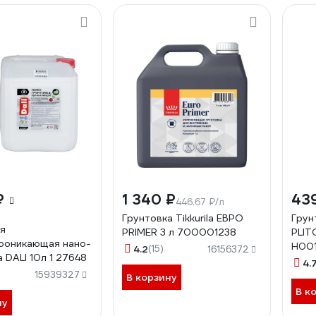
₽
1 340 ₽
43
446.67 ₽/л
Грунтовка Tikkurila ЕВРО
Грун
я
PRIMER 3 л 700001238
PLIT
роникающая нано-
Н00
4.2
(15)
16156372
 DALI 10л 1 27648
4.
15939327
В корзину
В к
ну