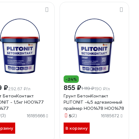
-24%
9 ₽
855 ₽
1 119 ₽
292.67 ₽/л
190 ₽/л
т БетонКонтакт
Грунт БетонКонтакт
ONIT - 1,5кг H001477
PLITONIT -4,5 адгезионный
1477
праймер H001478 Н001478
7
(3)
5
(2)
16185666
16185672
орзину
В корзину