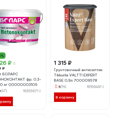
5%
26 ₽
1 315 ₽
9 ₽
Грунтовочный антисептик
т БОЛАРС
Tikkurila VALTTI EXPERT
НОКОНТАКТ фр. 0.3-
BASE 0,9л 700009578
 10 кг 00000003105
5
(14)
16156491
9
(47)
16355671
В корзину
орзину