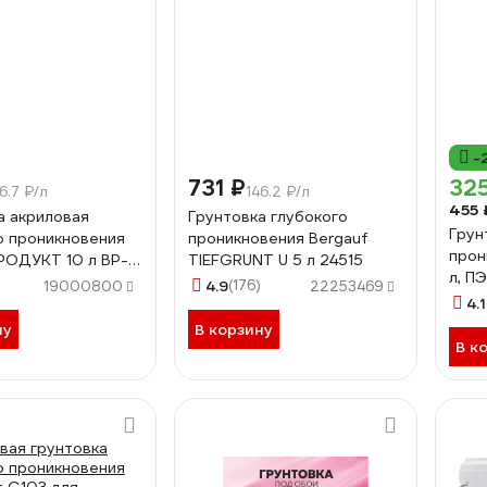
-
731 ₽
325
6.7 ₽/л
146.2 ₽/л
455 
а акриловая
Грунтовка глубокого
Грун
о проникновения
проникновения Bergauf
прон
РОДУКТ 10 л BP-
TIEFGRUNT U 5 л 24515
л, П
4.9
(176)
19000800
22253469
4.1
ну
В корзину
В к