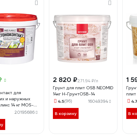
₽
2 820 ₽
1 5
271.94 ₽/л
Грунт для плит OSB NEOMID
Грун
нтакт для
14кг Н-ГрунтOSB-14
плит
их и наружных
4.5
(96)
4.
16049394
ликс 14 кг MOS-
20195686
В корзину
В к
ну