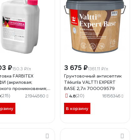
03 ₽
3 675 ₽
150.3 ₽/л
1361.11 ₽/л
товка FARBITEX
Грунтовочный антисептик
И (акриловая;
Tikkurila VALTTI EXPERT
окого проникновения;
BASE 2,7л 700009579
г) 4300002310
9
(215)
4.8
(20)
21944560
16156346
орзину
В корзину