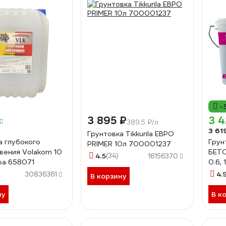
-
3 895 ₽
3 4
389.5 ₽/л
3 61
Грунтовка Tikkurila ЕВРО
а глубокого
Грун
PRIMER 10л 700001237
вения Volakom 10
БЕТО
4.5
(34)
16156370
тра 658071
0.6,
4.
30836361
В корзину
ну
В к