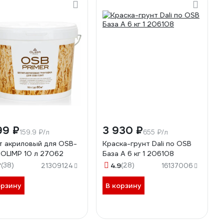
99 ₽
3 930 ₽
159.9 ₽/л
655 ₽/л
т акриловый для OSB-
Краска-грунт Dali по OSB
 OLIMP 10 л 27062
База А 6 кг 1 206108
7
(38)
4.9
(28)
21309124
16137006
орзину
В корзину