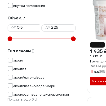
внутри помещения
Объем, л
от
до
-17%
1 435 
Тип основы
1 719 ₽
акрил
Грунт дл
7кг Н-Гр
акрилат
4.5
(96)
акрил/латекс/вода
В корзи
акрил/латекс/вода/кварц
акриловая водно-дисперсионная
Показать еще 6