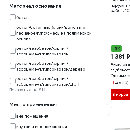
Материал основания
бетон
бетон/бетонные блоки/цементно-
песчаное/гипс/смесь на полимерной
основе
бетон/газобетон/кирпич/
-5%
асбоцемент/гипсокартон
1 381 
бетон/газобетон/кирпич/
Акрилова
асбоцемент/гипсокартон/дерево
глубоког
Оптимист
бетон/газобетон/кирпич/
наружных
4.9
(35)
асбоцемент/гипсокартон/ДСП
работ, 1
Показать еще 61
В корзи
Место применения
вне помещения
внутри и вне помещения