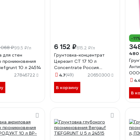
-11
6 152 ₽
34
1 068 ₽
99.5 ₽/л
615.2 ₽/л
480
а для стен
Грунтовка-концентрат
Грун
о проникновения
Церезит CT 17 10 л
Анти
iefgrunt 10 л 24514
Concentrate Россия
000
2142162
4.7
(49)
27846722
20650300
4.
ну
В корзину
В к