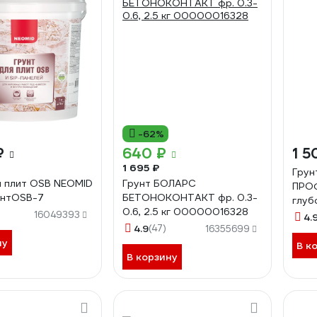
-62%
₽
640 ₽
1 5
1 695 ₽
Грун
я плит OSB NEOMID
Грунт БОЛАРС
ПРОФ
унтOSB-7
БЕТОНОКОНТАКТ фр. 0.3-
глуб
0.6, 2.5 кг 00000016328
10 к
16049393
4.
4.9
(47)
16355699
ну
В к
В корзину