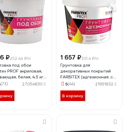
36 ₽
1 657 ₽
252.44 ₽/л
331.4 ₽/л
товка под обои
Грунтовка для
itex PROF акриловая,
декоративных покрытий
вающая, белая, 4.5 кг
FARBITEX (адгезионная; с
0012081
кварцевым наполнителем)
5
(73)
5
(44)
27054830
21951832
4300008114
орзину
В корзину