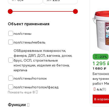
Объект применения
пол/стены
пол/стены/мебель
OSBдеревянные поверхности,
фанера, ДВП, ДСП, вагонка, доски,
-23%
брус, ОСП, строительные
1 295 
конструкции, изделия из бетона,
1 680 ₽
кирпича
Бетоноко
пол/стены/потолок
внутренн
работ Ме
пол/стены/потолок/фасад
14ГБ01
4.4
(8)
Показать еще 8
В корзи
Функции