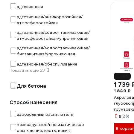
адгезионная
адгезионная/антикоррозийная/
атмосферостойкая
адгезионная/водоотталкивающая/
атмосферостойкая/упрочняющая
адгезионная/водоотталкивающая/
биозащитная/упрочняющая
адгезионная/обеспыливание
Показать еще 27
-6%
1 739 
Для бетона
1 849 ₽
Акрилова
Способ нанесения
глубокоп
грунтовка
аэрозольный распылитель
5
(26)
Безвоздушное/пневматическое
В корзи
распыление, кисть, валик.