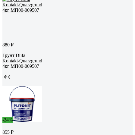
880 ₽
Грунт Dufa
Kontakt-Quarzgrund
4кг МП00-009507
5
(6)
-24%
855 ₽