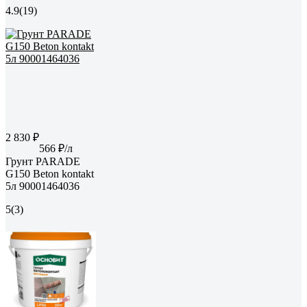
4.9
(19)
2 830 ₽
566 ₽/л
Грунт PARADE
G150 Beton kontakt
5л 90001464036
5
(3)