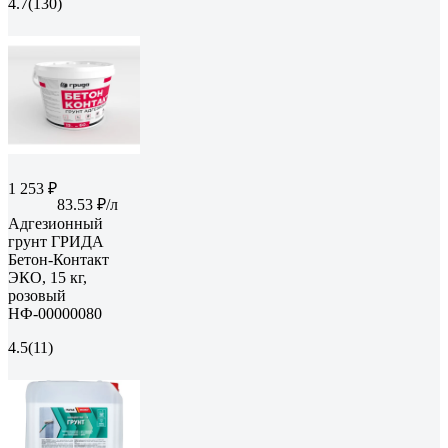
4.7
(130)
1 253 ₽
83.53 ₽/л
Адгезионный
грунт ГРИДА
Бетон-Контакт
ЭКО, 15 кг,
розовый
НФ-00000080
4.5
(11)