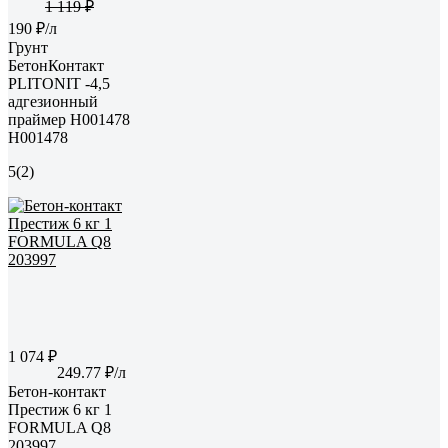
1 119 ₽
190 ₽/л
Грунт
БетонКонтакт
PLITONIT -4,5
адгезионный
праймер H001478
Н001478
5
(2)
1 074 ₽
249.77 ₽/л
Бетон-контакт
Престиж 6 кг 1
FORMULA Q8
203997