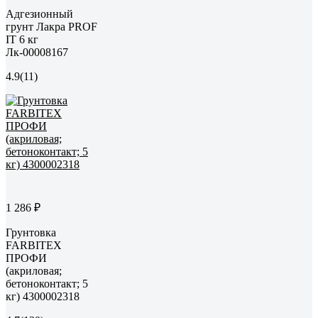
Адгезионный
грунт Лакра PROF
IT 6 кг
Лк-00008167
4.9
(11)
1 286 ₽
Грунтовка
FARBITEX
ПРОФИ
(акриловая;
бетоноконтакт; 5
кг) 4300002318