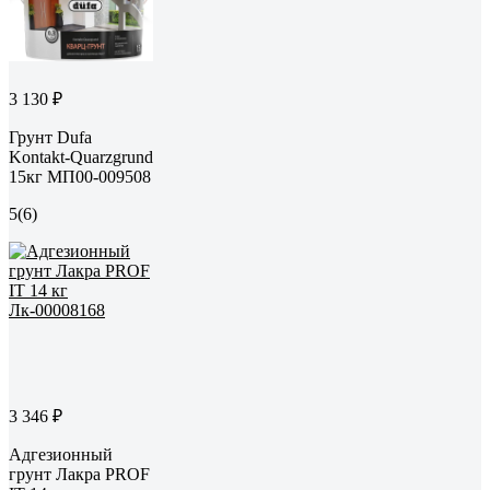
3 130 ₽
Грунт Dufa
Kontakt-Quarzgrund
15кг МП00-009508
5
(6)
3 346 ₽
Адгезионный
грунт Лакра PROF