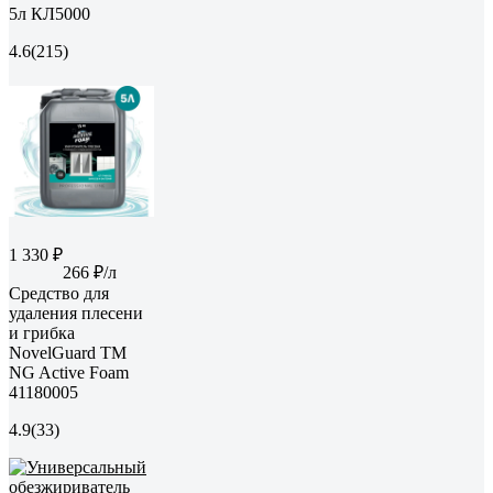
5л КЛ5000
4.6
(215)
1 330 ₽
266 ₽/л
Средство для
удаления плесени
и грибка
NovelGuard ТМ
NG Active Foam
41180005
4.9
(33)