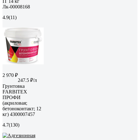
IT 14 кг
Лк-00008168
4.9
(11)
2 970 ₽
247.5 ₽/л
Грунтовка
FARBITEX
ПРОФИ
(акриловая;
бетоноконтакт; 12
кг) 4300007457
4.7
(130)