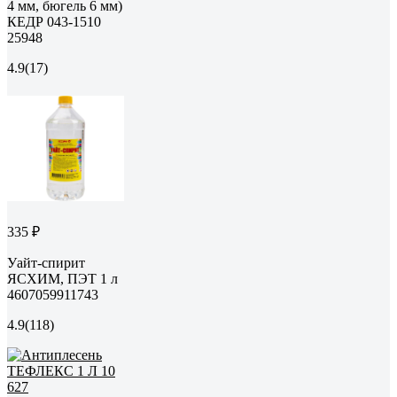
4 мм, бюгель 6 мм)
КЕДР 043-1510
25948
4.9
(17)
335 ₽
Уайт-спирит
ЯСХИМ, ПЭТ 1 л
4607059911743
4.9
(118)