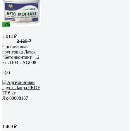
-5%
2 014 ₽
2 120 ₽
Сцепляющая
грунтовка Латек
"Бетонконтакт" 12
кг Л103 LAG008
5
(3)
1 469 ₽