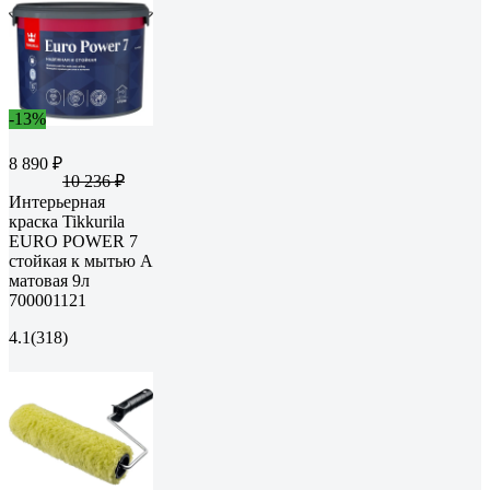
-13%
8 890 ₽
10 236 ₽
Интерьерная
краска Tikkurila
EURO POWER 7
стойкая к мытью A
матовая 9л
700001121
4.1
(318)