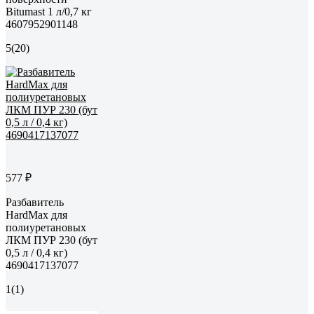
Bitumast 1 л/0,7 кг
4607952901148
5
(20)
577 ₽
Разбавитель
HardMax для
полиуретановых
ЛКМ ПУР 230 (бут
0,5 л / 0,4 кг)
4690417137077
1
(1)