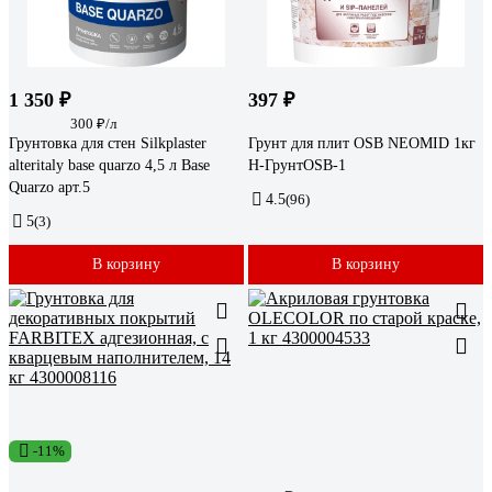
1 350 ₽
397 ₽
300 ₽/л
Грунтовка для стен Silkplaster
Грунт для плит OSB NEOMID 1кг
alteritaly base quarzo 4,5 л Base
Н-ГрунтOSB-1
Quarzo арт.5
4.5
(96)
5
(3)
В корзину
В корзину
-11%