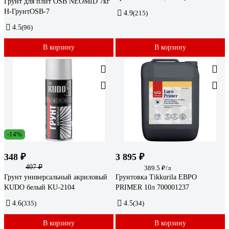
Грунт для плит OSB NEOMID 7кг
Н-ГрунтOSB-7
4.9
(215)
4.5
(96)
В корзину
В корзину
-14%
348 ₽
3 895 ₽
407 ₽
389.5 ₽/л
Грунт универсальный акриловый
Грунтовка Tikkurila ЕВРО
KUDO белый KU-2104
PRIMER 10л 700001237
4.6
(335)
4.5
(34)
В корзину
В корзину