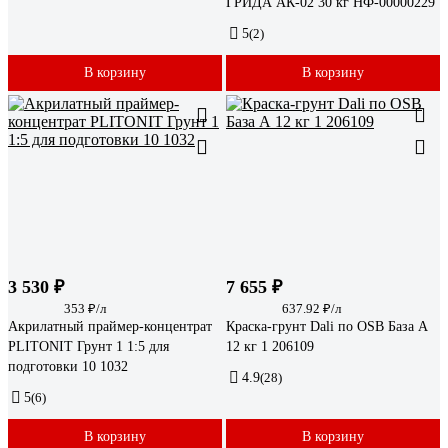
ГРИДА АК-02 30 кг НФ-00000229
5
(2)
В корзину
В корзину
3 530 ₽
7 655 ₽
353 ₽/л
637.92 ₽/л
Акрилатный праймер-концентрат
Краска-грунт Dali по OSB База А
PLITONIT Грунт 1 1:5 для
12 кг 1 206109
подготовки 10 1032
4.9
(28)
5
(6)
В корзину
В корзину