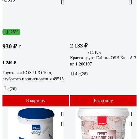
-25%
2 133 ₽
930 ₽
711 ₽/л
Краска-грунт Dali по OSB База А 3
1 240 ₽
кг 1 206107
Грунтовка ROX ПРО 10 л,
4.9
(28)
глубокого проникновения 49515
5
(26)
В корзину
В корзину