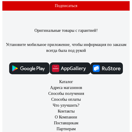
акриловая, укрывающая, белая, 12 кг
Подписаться
4300012075
Юрий
18.02.2025
Оригинальные товары с гарантией!
Хорошая, действительно укрывающая, кипельно белая
грунтовка. То что нужно когда нужно скрыть разную
пятнистость стен. Немного густоватая консистенция.
Установите мобильное приложение, чтобы информация по заказам
Добавил 0,5 воды на 12 кг. Наносил валиком... Хватило на
всегда была под рукой
комнату 16 м. и прихожую 7 м. Рекомендую.
Каталог
Адреса магазинов
Способы получения
Способы оплаты
Что улучшить?
Контакты
О Компании
Поставщикам
Партнерам