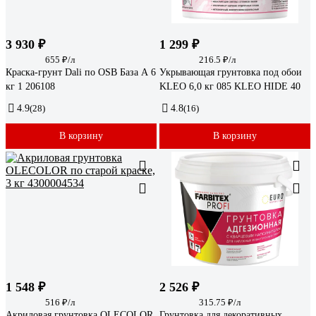
3 930 ₽
1 299 ₽
655 ₽/л
216.5 ₽/л
Краска-грунт Dali по OSB База А 6
Укрывающая грунтовка под обои
кг 1 206108
KLEO 6,0 кг 085 KLEO HIDE 40
4.9
(28)
4.8
(16)
В корзину
В корзину
1 548 ₽
2 526 ₽
516 ₽/л
315.75 ₽/л
Акриловая грунтовка OLECOLOR
Грунтовка для декоративных