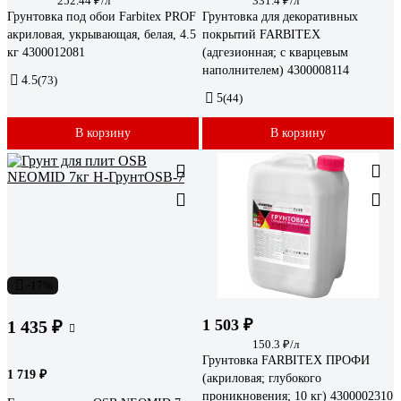
252.44 ₽/л
331.4 ₽/л
Грунтовка под обои Farbitex PROF
Грунтовка для декоративных
акриловая, укрывающая, белая, 4.5
покрытий FARBITEX
кг 4300012081
(адгезионная; с кварцевым
наполнителем) 4300008114
4.5
(73)
5
(44)
В корзину
В корзину
-17%
1 503 ₽
1 435 ₽
150.3 ₽/л
Грунтовка FARBITEX ПРОФИ
1 719 ₽
(акриловая; глубокого
проникновения; 10 кг) 4300002310