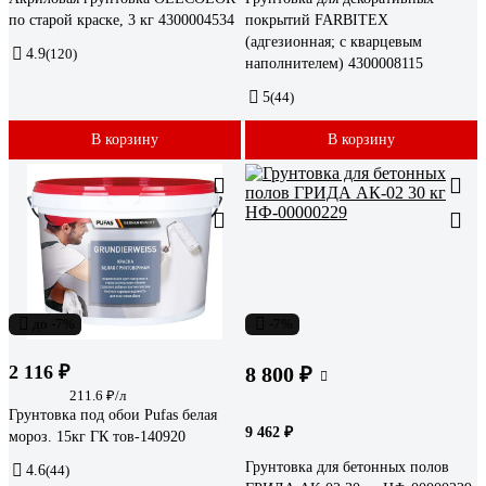
по старой краске, 3 кг 4300004534
покрытий FARBITEX
(адгезионная; с кварцевым
4.9
(120)
наполнителем) 4300008115
5
(44)
В корзину
В корзину
до -7%
-7%
2 116 ₽
8 800 ₽
211.6 ₽/л
Грунтовка под обои Pufas белая
9 462 ₽
мороз. 15кг ГК тов-140920
Грунтовка для бетонных полов
4.6
(44)