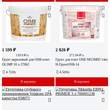
1 599 ₽
2 820 ₽
159.9 ₽/л
271.94 ₽/л
Грунт акриловый для OSB-плит
Грунт для плит OSB NEOMID 14кг
OLIMP 10 л 27062
Н-ГрунтOSB-14
4.7
(38)
4.5
(96)
В корзину
В корзину