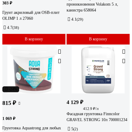
303 ₽
проникновения Volakom 5 л,
канистра 658064
Грунт акриловый для OSB-плит
OLIMP 1 л 27060
4.1
(29)
4.7
(38)
В корзину
В корзину
-24%
4 129 ₽
815 ₽
412.9 ₽/л
Фасадная грунтовка Finncolor
1 069 ₽
GRAVEL STRONG 10л 700001234
Грунтовка Aquastrong для любых
5
(2)