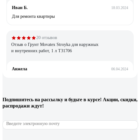
Иван Б.
18.03.2024
Для ремонта квартиры
20 отзывов
Отзыв о Грунт Movatex Stroyka для наружных
и внутренних работ, 1 л Т31706
Анжела
06.04.2024
Отлично создает поверхность под покраску акриловой
водоимульсионкой и под поклейку виниловых обоев на
бетоне и дереве, годиться для реставрационных работ на
старой побелке на потолке. Так же этой грунтовкой
Подпишитесь
на рассылку
и будьте в курсе! Акции, скидки,
покрывала поверхность окрашенную давно масляной
распродажи ждут!
краской и красила акриловой краской.
31 отзыв
Отзыв о Грунтовка под обои Farbitex PROF