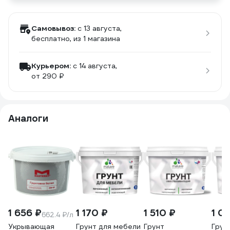
Самовывоз:
c 13 августа,
бесплатно
, из 1 магазина
Курьером:
c 14 августа,
от 290 ₽
Аналоги
1 656 ₽
1 170 ₽
1 510 ₽
1 01
662.4 ₽/л
Укрывающая
Грунт для мебели
Грунт
Грун