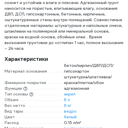
сохнет и устойчив к влаге и плесени. Адгезионный грунт
наносится на пористые, впитывающие влагу, основания:
ДВП, ДСП, гипсокартонные, бетонные, кирпичные,
оштукатуренные стены внутри помещений. Совместимые
отделочные материалы: штукатурные и напольные смеси,
шпаклевки на полимерной или минеральной основе,
краски на водной основе, обойные клеи. . Время
высыхания грунтовки до «отлипа» 1 час, полное высыхание
– 24 часа.
Характеристики
бетон/кирпич/ДВП/ДСП/
Материал основания
гипсокартон
штукатурка/шпатлевка/
Финишное покрытие
краска/плитка/обои
Функции
адгезионная
Тип основы
акрил
Объем
6 л
Вес нетто
6 кг
Вид тары
ведро
Цвет
белый
Расход
0.15 л/м²