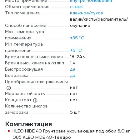
Место применения
внутри помещения
Объект применения
стены
Тип помещения
влажное/сухое
валик/кисть/распылитель/
Способ нанесения
окунание
Max температура
применения
+35 °С
Min температура
применения
+5 °С
Время полного высыхания
18-24 ч
Время высыхания на отлип
1 ч
Быстросохнущая
да
Без запаха
да
Преобразователь ржавчины
нет
Морозостойкость
нет
Концентрат
нет
Количество циклов
заморозки
5 шт
Комплектация
KLEO HIDE 40 Грунтовка укрывающая под обои 6,0 кг
085 KLEO HIDE 40-1 ведро