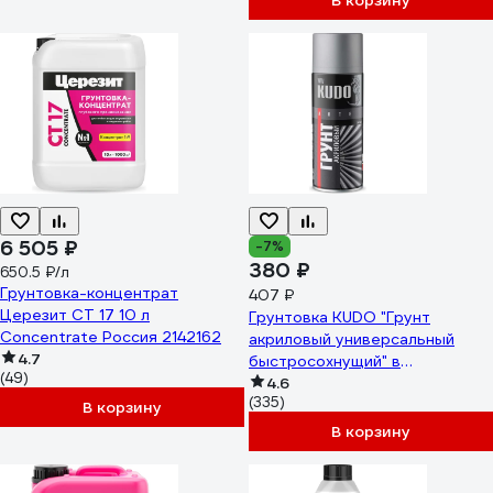
В корзину
6 505 ₽
-7%
380 ₽
650.5 ₽/л
Грунтовка-концентрат
407 ₽
Церезит CT 17 10 л
Грунтовка KUDO "Грунт
Concentrate Россия 2142162
акриловый универсальный
4.7
быстросохнущий" в
(49)
баллончике, серый KU-2101
4.6
(335)
В корзину
В корзину