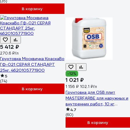
(35)
OPG010
В корзину
5 412 ₽
270.6 ₽/л
Грунтовка Москвичка КраскаВо
ГФ-021 СЕРАЯ СТАНДАРТ
25кг. 4620105771900
-12%
5
1 021 ₽
(74)
1 156 ₽
102.1 ₽/л
В корзину
Грунтовка для OSB плит
MASTERFARBE для наружных и
внутренних работ, 10 кг
4631168416585
4.7
(60)
В корзину