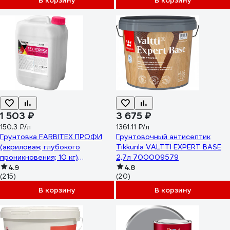
В корзину
В корзину
1 503 ₽
3 675 ₽
150.3 ₽/л
1361.11 ₽/л
Грунтовка FARBITEX ПРОФИ
Грунтовочный антисептик
(акриловая; глубокого
Tikkurila VALTTI EXPERT BASE
проникновения; 10 кг)
2,7л 700009579
4300002310
4.9
4.8
(215)
(20)
В корзину
В корзину