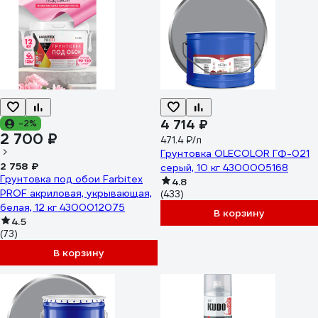
4 714 ₽
-2%
2 700 ₽
471.4 ₽/л
Грунтовка OLECOLOR ГФ-021
2 758 ₽
серый, 10 кг 4300005168
Грунтовка под обои Farbitex
4.8
PROF акриловая, укрывающая,
(433)
белая, 12 кг 4300012075
В корзину
4.5
(73)
В корзину