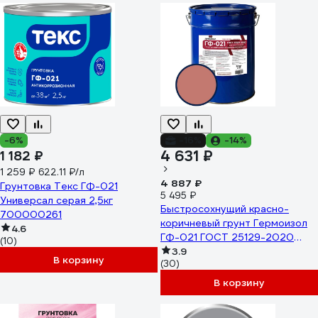
-6%
-16%
-14%
4 631 ₽
1 182 ₽
1 259 ₽
622.11 ₽/л
4 887 ₽
Грунтовка Текс ГФ-021
5 495 ₽
Универсал серая 2,5кг
Быстросохнущий красно-
700000261
коричневый грунт Гермоизол
4.6
ГФ-021 ГОСТ 25129-2020
(10)
БП-00001191
3.9
В корзину
(30)
В корзину