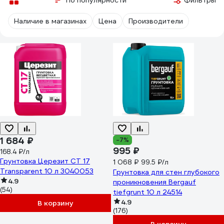
По популярности
Фильтры
Наличие в магазинах
Цена
Производители
1 684 ₽
-7%
995 ₽
168.4 ₽/л
Грунтовка Церезит CT 17
1 068 ₽
99.5 ₽/л
Transparent 10 л 3040053
Грунтовка для стен глубокого
4.9
проникновения Bergauf
(54)
tiefgrunt 10 л 24514
4.9
В корзину
(176)