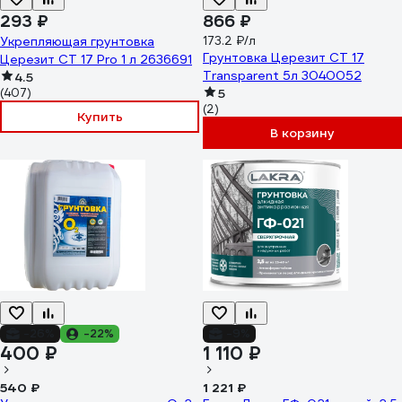
293 ₽
866 ₽
Укрепляющая грунтовка
173.2 ₽/л
Грунтовка Церезит CT 17
Церезит CT 17 Pro 1 л 2636691
Transparent 5л 3040052
4.5
(407)
5
(2)
Купить
В корзину
-26%
-22%
-9%
400 ₽
1 110 ₽
540 ₽
1 221 ₽