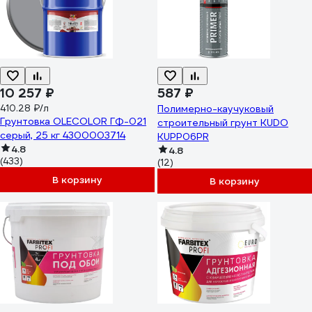
10 257 ₽
587 ₽
410.28 ₽/л
Полимерно-каучуковый
Грунтовка OLECOLOR ГФ-021
строительный грунт KUDO
серый, 25 кг 4300003714
KUPP06PR
4.8
4.8
(433)
(12)
В корзину
В корзину