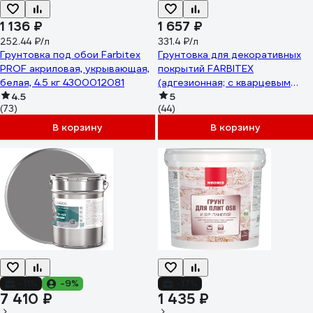
1 136 ₽
1 657 ₽
252.44 ₽/л
331.4 ₽/л
Грунтовка под обои Farbitex
Грунтовка для декоративных
PROF акриловая, укрывающая,
покрытий FARBITEX
белая, 4.5 кг 4300012081
(адгезионная; с кварцевым
4.5
наполнителем) 4300008114
5
(73)
(44)
В корзину
В корзину
-11%
-9%
-17%
7 410 ₽
1 435 ₽