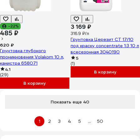
3 169 ₽
-22%
485 ₽
316.9 ₽/л
Грунтовка Церезит CT 17/10
620 ₽
под краску concentrate 1:3 10 л
Грунтовка глубокого
всесезонная 3040190
проникновения Volakom 10 л,
5
канистра 658071
(1)
4.1
В корзину
(29)
В корзину
Показать еще 40
1
2
3
4
5
...
50