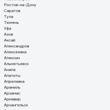
консистенция. Добавил 0,5 воды на 12 кг. Наносил
Ростов-на-Дону
валиком... Хватило на комнату 16 м. и прихожую 7 м.
Саратов
Рекомендую.
Тула
Тюмень
Уфа
Азов
Аксай
Александров
Алексеевка
Алексин
Альметьевск
Анапа
Апатиты
Апрелевка
Арамиль
Арзамас
Армавир
Архангельск