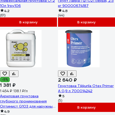
Универсальная грунтовка О-2
Грунт Лакра ГФ-021 серый, 2.5
10л 1гру10б
кг 90000674187
4.2
4.8
(61)
(44)
В корзину
В корзину
2 640 ₽
-5%
1 381 ₽
Грунтовка Tikkurila Otex Primer
1 454 ₽
А 0,9 л 700014242
138.1 ₽/л
Акриловая грунтовка
5
(5)
глубокого проникновения
Оптимист G103 для наружных
В корзину
и внутренних работ, 10л
4.9