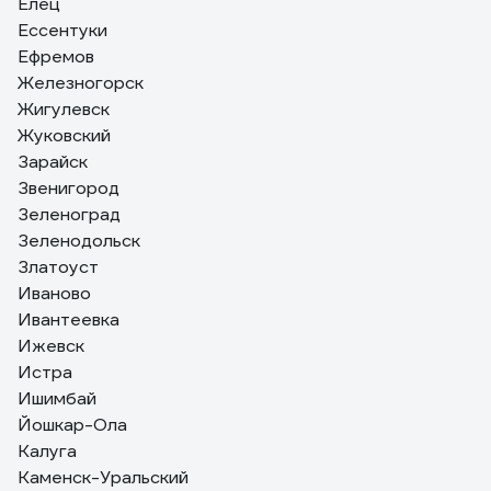
Елец
Ессентуки
Ефремов
Железногорск
Жигулевск
Жуковский
Зарайск
Звенигород
Зеленоград
Зеленодольск
Златоуст
Иваново
Ивантеевка
Ижевск
Истра
Ишимбай
Йошкар-Ола
Калуга
Каменск-Уральский