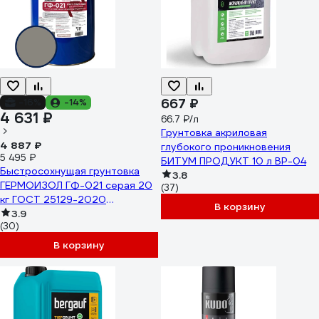
667 ₽
-16%
-14%
4 631 ₽
66.7 ₽/л
Грунтовка акриловая
4 887 ₽
глубокого проникновения
5 495 ₽
БИТУМ ПРОДУКТ 10 л BP-04
Быстросохнущая грунтовка
3.8
ГЕРМОИЗОЛ ГФ-021 серая 20
(37)
кг ГОСТ 25129-2020
В корзину
БП-00001192
3.9
(30)
В корзину