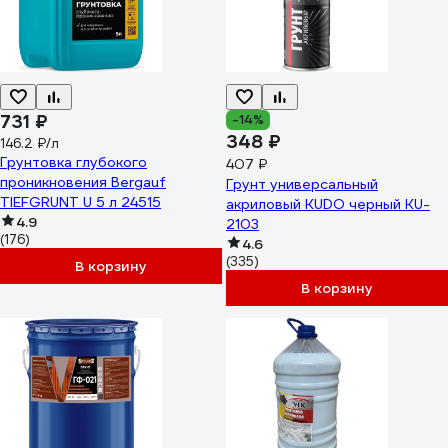
731 ₽
-14%
348 ₽
146.2 ₽/л
Грунтовка глубокого
407 ₽
проникновения Bergauf
Грунт универсальный
TIEFGRUNT U 5 л 24515
акриловый KUDO черный KU-
4.9
2103
(176)
4.6
(335)
В корзину
В корзину