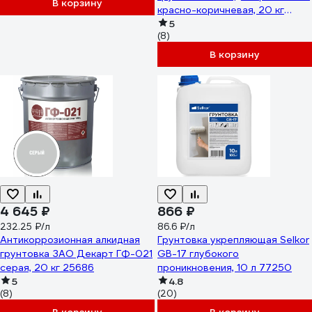
В корзину
красно-коричневая, 20 кг
25683
5
(8)
В корзину
4 645 ₽
866 ₽
232.25 ₽/л
86.6 ₽/л
Антикоррозионная алкидная
Грунтовка укрепляющая Selkor
грунтовка ЗАО Декарт ГФ-021
GB-17 глубокого
серая, 20 кг 25686
проникновения, 10 л 77250
5
4.8
(8)
(20)