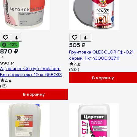
505 ₽
-12%
870 ₽
Грунтовка OLECOLOR ГФ-021
серый, 1 кг 4300003711
990 ₽
4.8
Адгезионный грунт Volakom
(433)
Бетоноконтакт 10 кг 658033
В корзину
4.4
(16)
В корзину