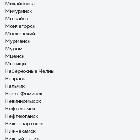
Михайловка
Мичуринск
Можайск
Мончегорск
Московский
Мурманск
Муром
Мценск
Мытищи
Набережные Челны
Назрань
Нальчик
Наро-Фоминск
Невинномысск
Нефтекамск
Нефтеюганск
Нижневартовск
Нижнекамск
Нижний Тагил