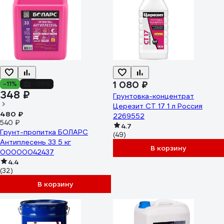
1 080 ₽
-11%
-36%
348 ₽
Грунтовка-концентрат
Церезит CT 17 1 л Россия
480 ₽
2269552
540 ₽
4.7
Грунт-пропитка БОЛАРС
(49)
Антиплесень 33 5 кг
В корзину
00000042437
4.4
(32)
В корзину