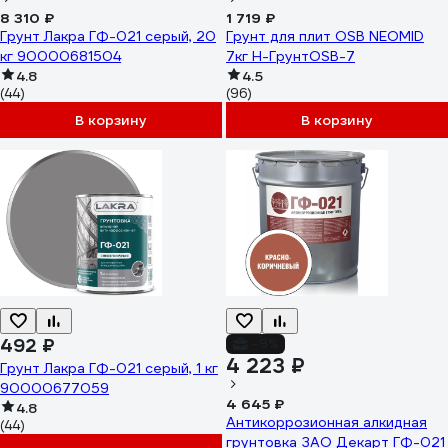
8 310 ₽
1 719 ₽
Грунт Лакра ГФ-021 серый, 20
Грунт для плит OSB NEOMID
кг 90000681504
7кг Н-ГрунтOSB-7
4.8
4.5
(44)
(96)
В корзину
В корзину
492 ₽
-9%
4 223 ₽
Грунт Лакра ГФ-021 серый, 1 кг
90000677059
4 645 ₽
4.8
Антикоррозионная алкидная
(44)
грунтовка ЗАО Декарт ГФ-021