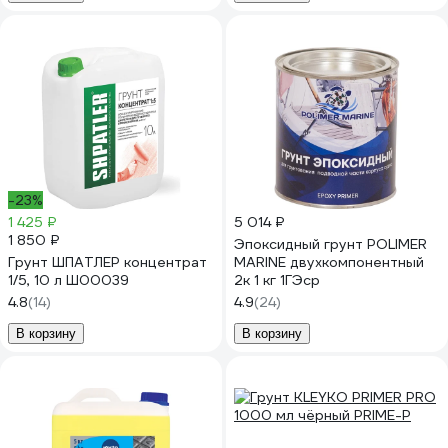
-23%
1 425 ₽
5 014 ₽
1 850 ₽
Эпоксидный грунт POLIMER
Грунт ШПАТЛЕР концентрат
MARINE двухкомпонентный
1/5, 10 л Ш00039
2к 1 кг 1ГЭср
4.8
(14)
4.9
(24)
В корзину
В корзину