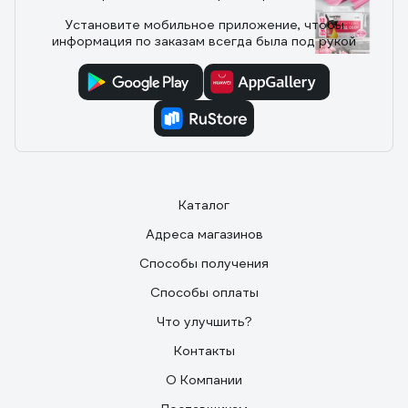
красила акриловой краской.
Установите мобильное приложение, чтобы
31 отзыв
информация по заказам всегда была под рукой
Отзыв о Грунтовка под обои Farbitex
PROF акриловая, укрывающая, белая, 12 кг
4300012075
18.02.2025
Юрий
Хорошая, действительно укрывающая, кипельно
белая грунтовка. То что нужно когда нужно скрыть
Каталог
разную пятнистость стен. Немного густоватая
консистенция. Добавил 0,5 воды на 12 кг. Наносил
Адреса магазинов
валиком... Хватило на комнату 16 м. и прихожую 7 м.
Рекомендую.
Способы получения
Способы оплаты
Что улучшить?
Контакты
О Компании