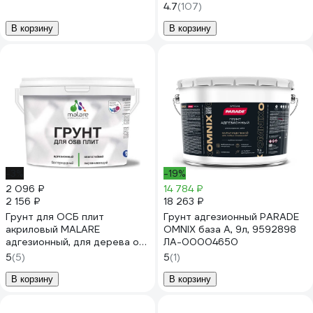
4.7
(107)
В корзину
В корзину
-3%
-19%
2 096 ₽
14 784 ₽
2 156 ₽
18 263 ₽
Грунт для ОСБ плит
Грунт адгезионный PARADE
акриловый MALARE
OMNIX база А, 9л, 9592898
адгезионный, для дерева от
ЛА-00004650
плесени и грибка, без запаха
5
(5)
5
(1)
быстросохнущий, белый, 2 кг
4610362814748
В корзину
В корзину
ГОСББЕЛ0200