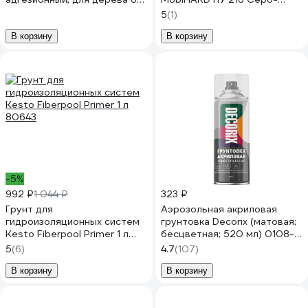
плесени и грибка, без запаха
желтая (комплект 22 кг)
5
(1)
быстросохнущий, белый, 10
4690417102129
кг 4610362814731
В корзину
В корзину
ГОСББЕЛ1000
-5%
992 ₽
1 044 ₽
323 ₽
Грунт для
Аэрозольная акриловая
гидроизоляционных систем
грунтовка Decorix (матовая;
Kesto Fiberpool Primer 1 л
бесцветная; 520 мл) 0108-
80643
31 DX
5
(6)
4.7
(107)
В корзину
В корзину