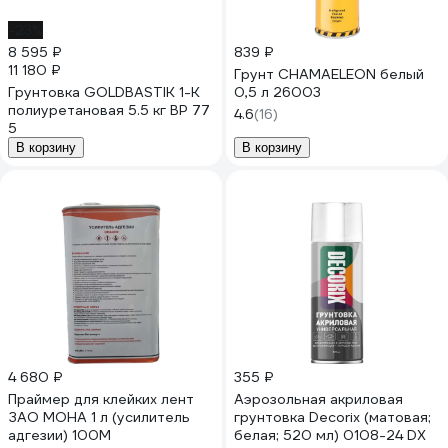
-23%
8 595 ₽
839 ₽
11 180 ₽
Грунт CHAMAELEON белый
Грунтовка GOLDBASTIK 1-К
0,5 л 26003
полиуретановая 5.5 кг BP 77
4.6
(16)
5
В корзину
В корзину
4 680 ₽
355 ₽
Праймер для клейких лент
Аэрозольная акриловая
ЗАО МОНА 1 л (усилитель
грунтовка Decorix (матовая;
адгезии) 100М
белая; 520 мл) 0108-24 DX