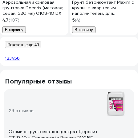
Аэрозольная акриловая
Грунт бетонконтакт Maxim с
грунтовка Decorix (матовая;
крупным кварцевым
серая; 520 мл) 0108-10 DX
наполнителем, для
внутренних и наружных
4.7
(107)
5
(4)
работ, 10 кг 11612305
В корзину
В корзину
Показать еще 40
1
2
3
4
5
6
Популярные отзывы
29 отзывов
Отзыв о Грунтовка-концентрат Церезит
CT 17 10 л Concentrate Россия 2142162