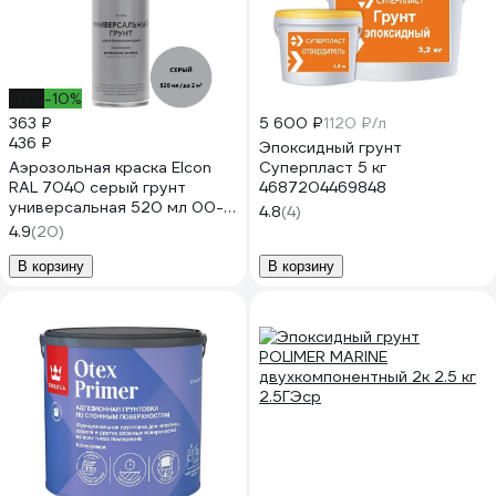
-17%
-10%
363 ₽
5 600 ₽
1120 ₽/л
436 ₽
Эпоксидный грунт
Аэрозольная краска Elcon
Суперпласт 5 кг
RAL 7040 серый грунт
4687204469848
универсальная 520 мл 00-
4.8
(4)
00462820
4.9
(20)
В корзину
В корзину