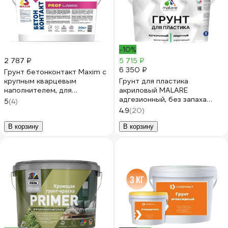
-10%
2 787 ₽
5 715 ₽
6 350 ₽
Грунт бетонконтакт Maxim с
крупным кварцевым
Грунт для пластика
наполнителем, для
акриловый MALARE
внутренних и наружных
адгезионный, без запаха
5
(4)
работ, 20 кг 11612306
быстросохнущий,
4.9
(20)
полупрозрачная, 10 кг
4620262400330
В корзину
В корзину
ГПЛСТППР1000