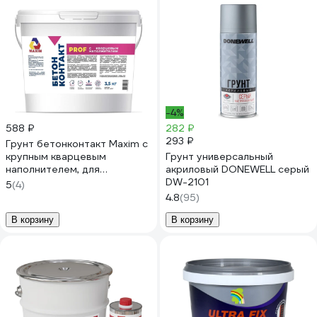
-4%
588 ₽
282 ₽
293 ₽
Грунт бетонконтакт Maxim с
крупным кварцевым
Грунт универсальный
наполнителем, для
акриловый DONEWELL серый
внутренних и наружных
DW-2101
5
(4)
работ, 3.5 кг 11612303
4.8
(95)
В корзину
В корзину