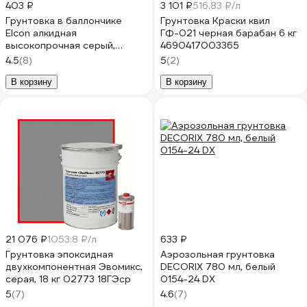
403 ₽
3 101 ₽
516.83 ₽/л
Грунтовка в баллончике
Грунтовка Краски квил
Elcon алкидная
ГФ-021 черная барабан 6 кг
высокопрочная серый,
4690417003365
аэрозоль 520 мл 00-
4.5
(8)
5
(2)
00463216
В корзину
В корзину
21 076 ₽
1053.8 ₽/л
633 ₽
Грунтовка эпоксидная
Аэрозольная грунтовка
двухкомпонентная Эвомикс,
DECORIX 780 мл, белый
серая, 18 кг 02773 18ГЭср
0154-24 DX
5
(7)
4.6
(7)