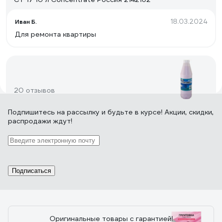
18.03.2024
Иван Б.
Для ремонта квартиры
20 отзывов
Подпишитесь
на рассылку
и будьте в курсе! Акции, скидки,
распродажи ждут!
Отзыв о Грунт Movatex Stroyka для
наружных и внутренних работ, 1 л Т31706
06.04.2024
Анжела
Отлично создает поверхность под покраску
Подписаться
акриловой водоимульсионкой и под поклейку
виниловых обоев на бетоне и дереве, годиться для
реставрационных работ на старой побелке на
потолке. Так же этой грунтовкой покрывала
поверхность окрашенную давно масляной краской и
Оригинальные товары с гарантией!