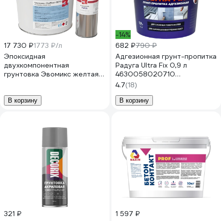
-14%
17 730 ₽
1773 ₽/л
682 ₽
790 ₽
Эпоксидная
Адгезионная грунт-пропитка
двухкомпонентная
Радуга Ultra Fix 0,9 л
грунтовка Эвомикс желтая
4630058020710
10 кг 02773 10ГЭжлт
4630058024749
4.7
(18)
В корзину
В корзину
321 ₽
1 597 ₽