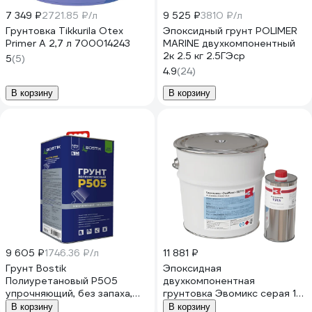
7 349 ₽
2721.85 ₽/л
9 525 ₽
3810 ₽/л
Грунтовка Tikkurila Otex
Эпоксидный грунт POLIMER
Primer А 2,7 л 700014243
MARINE двухкомпонентный
2к 2.5 кг 2.5ГЭср
5
(5)
4.9
(24)
В корзину
В корзину
9 605 ₽
1746.36 ₽/л
11 881 ₽
Грунт Bostik
Эпоксидная
Полиуретановый P505
двухкомпонентная
упрочняющий, без запаха,
грунтовка Эвомикс серая 10
5,5 кг, 50015820
кг 02773 10ГЭср
В корзину
В корзину