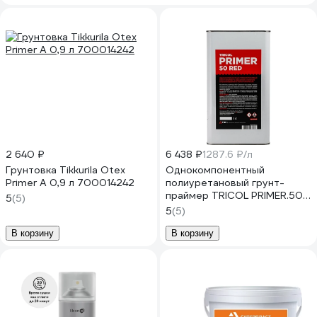
2 640 ₽
6 438 ₽
1287.6 ₽/л
Грунтовка Tikkurila Otex
Однокомпонентный
Primer А 0,9 л 700014242
полиуретановый грунт-
праймер TRICOL PRIMER.50
5
(5)
RED 573
5
(5)
В корзину
В корзину