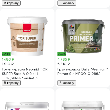
В корзину
В корзину
-23%
-24%
1 480 ₽
4 785 ₽
1 910 ₽
6 310 ₽
Грунт-краска Neomid TOR
Грунт-краска Dufa "Premium"
SUPER База А 0.9 л Н-
Primer 9 л МП00-012662
TOR_SUPER/БазА-0,9
В корзину
В корзину