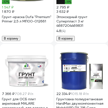
-17%
-23%
-11%
1 547 ₽
2 795 ₽
1 870 ₽
3 632 ₽
Грунт-краска Dufa "Premium"
Эпоксидный грунт
Primer 2,5 л МП00-012661
Суперпласт 3 кг
4687204469831
4.8
(4)
В корзину
В корзину
7 366 ₽
708.27 ₽/л
22 334 ₽
1015.18 ₽/л
Грунт для ОСБ плит
Грунтовка полиуретановая
акриловый MALARE
HardMax двухкомпонентная
адгезионный, для дерева от
MobiHARD ПУ 216 Серо-