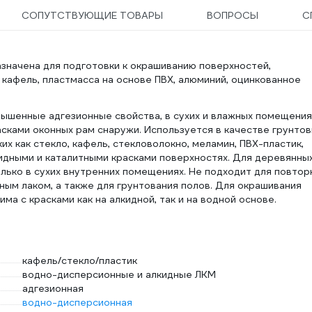
СОПУТСТВУЮЩИЕ ТОВАРЫ
ВОПРОСЫ
С
значена для подготовки к окрашиванию поверхностей,
 кафель, пластмасса на основе ПВХ, алюминий, оцинкованное
шенные адгезионные свойства, в сухих и влажных помещениях
сками оконных рам снаружи. Используется в качестве грунтов
ких как стекло, кафель, стекловолокно, меламин, ПВХ-пластик,
идными и каталитными красками поверхностях. Для деревянных
лько в сухих внутренних помещениях. Не подходит для повтор
ым лаком, а также для грунтования полов. Для окрашивания
има с красками как на алкидной, так и на водной основе.
кафель/стекло/пластик
водно-дисперсионные и алкидные ЛКМ
адгезионная
водно-дисперсионная