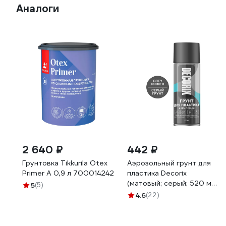
Аналоги
2 640 ₽
442 ₽
Грунтовка Tikkurila Otex
Аэрозольный грунт для
Primer А 0,9 л 700014242
пластика Decorix
(матовый; серый; 520 мл)
5
(5)
0141-10 DX
4.6
(22)