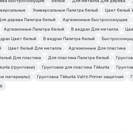
ева Быстросохнущие
Белые
Для металла Для дерева
иверсальные
Универсальные Палитра белый
Цвет белый 
Для дерева Палитра белый
Адгезионные Быстросохнущие
Адгезионные Палитра белый
В ведрах Для металла
Цве
едрах Цвет белый
В ведрах Палитра белый
Быстросохнущ
й
Цвет белый Для металла
Адгезионные Для пластика
белый Для пластика
Для пластика Палитра белый
Грунтов
kurila (грунтовки)
Грунтовки для пластика Tikkurila
Грунтов
ые материалы)
Грунтовка Tikkurila Valtti Primer защитная
Г
EX