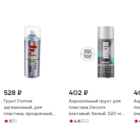
528 ₽
402 ₽
4
Грунт Formel
Аэрозольный грунт для
Аэ
адгезионный, для
пластика Decorix
пл
пластика, прозрачный,
(матовый; белый; 520 мл)
(м
520 мл, аэрозоль FM-
0141-24 DX
мл
5
(5)
4.6
(22)
4002