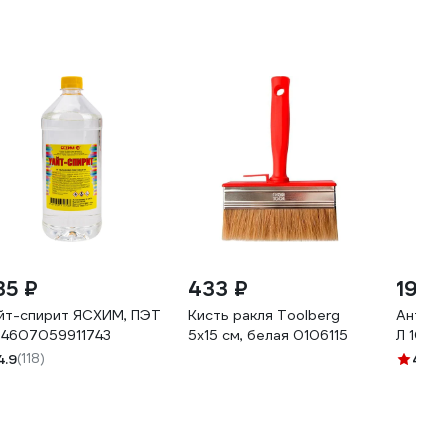
35 ₽
433 ₽
199 
йт-спирит ЯСХИМ, ПЭТ
Кисть ракля Toolberg
Антипл
л 4607059911743
5х15 см, белая 0106115
Л 10 6
4.9
(118)
4.6
(1