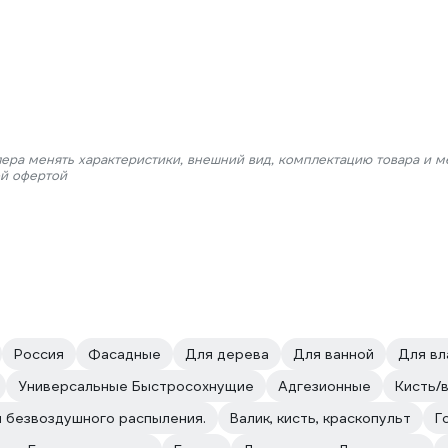
лера менять характеристики, внешний вид, комплектацию товара и м
ой офертой
Россия
Фасадные
Для дерева
Для ванной
Для вл
Универсальные Быстросохнущие
Адгезионные
Кисть/
и безвоздушного распыления.
Валик, кисть, краскопульт
Г