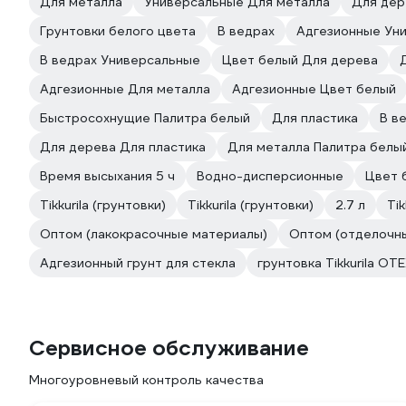
Для металла
Универсальные Для металла
Для дер
Грунтовки белого цвета
В ведрах
Адгезионные Ун
В ведрах Универсальные
Цвет белый Для дерева
Адгезионные Для металла
Адгезионные Цвет белый
Быстросохнущие Палитра белый
Для пластика
В в
Для дерева Для пластика
Для металла Палитра белы
Время высыхания 5 ч
Водно-дисперсионные
Цвет 
Tikkurila (грунтовки)
Tikkurila (грунтовки)
2.7 л
Tik
Оптом (лакокрасочные материалы)
Оптом (отделочн
Адгезионный грунт для стекла
грунтовка Tikkurila OT
Сервисное обслуживание
Многоуровневый контроль качества