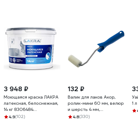
3 948 ₽
132 ₽
3
Моющаяся краска ЛАКРА
Валик для лаков Акор,
Уа
латексная, белоснежная,
ролик-мини 60 мм, велюр
1 
14 кг 8306484
и шерсть 4 мм,
ЛА-00000054
кронштейн 6 мм, Мастер
4.9
(102)
4.8
(330)
501 30 060