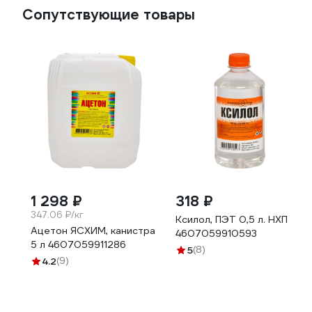
Сопутствующие товары
1 298 ₽
318 ₽
347.06 ₽/кг
Ксилол, ПЭТ 0,5 л. НХП
Ацетон ЯСХИМ, канистра
4607059910593
5 л 4607059911286
5
(8)
4.2
(9)