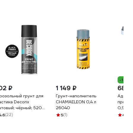
-14%
02 ₽
1 149 ₽
682 
розольный грунт для
Грунт-наполнитель
Адгези
астика Decorix
CHAMAELEON 0,4 л
пропитк
атовый; чёрный; 520
26040
0,9 л 
) 0141-02 DX
46300
4.6
(22)
5
(1)
4.7
(1