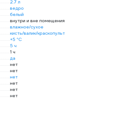
2.7 л
ведро
белый
внутри и вне помещения
влажное/сухое
кисть/валик/краскопульт
+5 °С
5 ч
1 ч
да
нет
нет
нет
нет
нет
нет