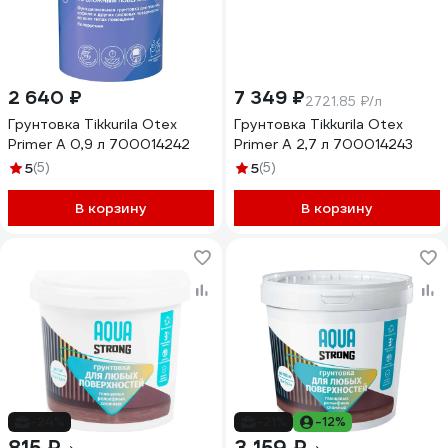
2 640 ₽
7 349 ₽
2721.85 ₽/л
Грунтовка Tikkurila Otex
Грунтовка Tikkurila Otex
Primer А 0,9 л 700014242
Primer А 2,7 л 700014243
5
(5)
5
(5)
В корзину
В корзину
-24%
-21%
-12%