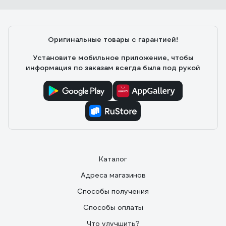
Юрий
18.02.2025
Хорошая, действительно укрывающая, кипельно
белая грунтовка. То что нужно когда нужно скрыть
Оригинальные товары с гарантией!
разную пятнистость стен. Немного густоватая
консистенция. Добавил 0,5 воды на 12 кг. Наносил
Установите мобильное приложение, чтобы
валиком... Хватило на комнату 16 м. и прихожую 7 м.
информация по заказам всегда была под рукой
Рекомендую.
Каталог
Адреса магазинов
Способы получения
Способы оплаты
Что улучшить?