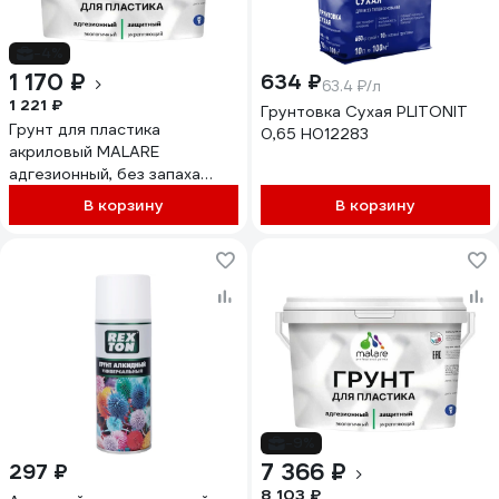
-4%
1 170 ₽
634 ₽
63.4 ₽/л
1 221 ₽
Грунтовка Сухая PLITONIT
Грунт для пластика
0,65 Н012283
акриловый MALARE
адгезионный, без запаха
быстросохнущий, белый, 1 кг
В корзину
В корзину
4610362814755
ГПЛСТБЕЛ0100
-9%
7 366 ₽
297 ₽
8 103 ₽