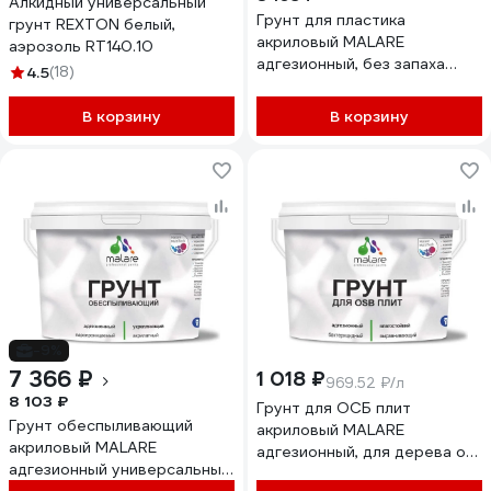
Алкидный универсальный
Грунт для пластика
грунт REXTON белый,
акриловый MALARE
аэрозоль RT140.10
адгезионный, без запаха
4.5
(18)
быстросохнущий, белый, 10
кг 4610362814762
В корзину
В корзину
ГПЛСТБЕЛ1000
-9%
7 366 ₽
1 018 ₽
969.52 ₽/л
8 103 ₽
Грунт для ОСБ плит
Грунт обеспыливающий
акриловый MALARE
акриловый MALARE
адгезионный, для дерева от
адгезионный универсальный,
плесени и грибка, без запаха