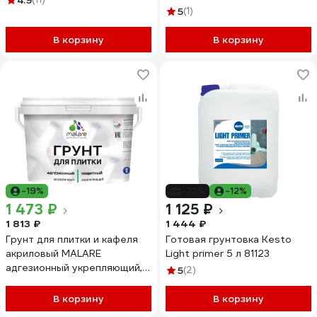
4.9
5
(1)
В корзину
В корзину
-19%
-22%
-12%
1 473 ₽
1 125 ₽
1 813 ₽
1 444 ₽
Грунт для плитки и кафеля
Готовая грунтовка Kesto
акриловый MALARE
Light primer 5 л 81123
адгезионный укрепляющий,
5
(2)
для плитки, без запаха
быстросохнущий, белый, 2 кг
В корзину
В корзину
4610362814809