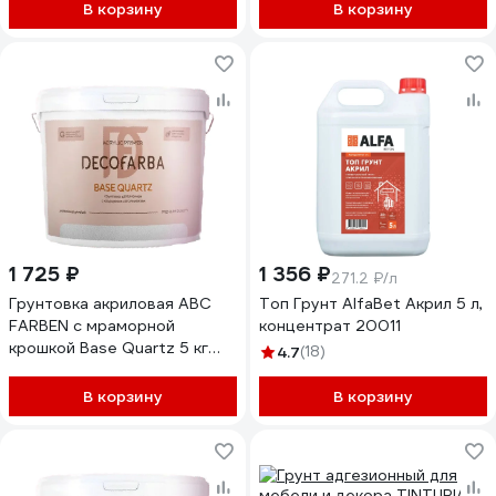
без запаха быстросохнущий,
быстросохнущий, белый, 1 кг
В корзину
В корзину
белый, 10 кг 4610362814854
4610362814724
ГБСПЛБЕЛ1000
ГОСББЕЛ0100
1 725 ₽
1 356 ₽
271.2 ₽/л
Грунтовка акриловая ABC
Топ Грунт AlfaBet Акрил 5 л,
FARBEN с мраморной
концентрат 20011
крошкой Base Quartz 5 кг
4.7
(18)
Decofarba 4300016293
В корзину
В корзину