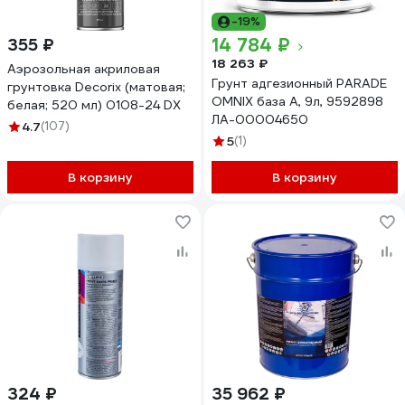
-19%
14 784 ₽
355 ₽
18 263 ₽
Аэрозольная акриловая
Грунт адгезионный PARADE
грунтовка Decorix (матовая;
OMNIX база А, 9л, 9592898
белая; 520 мл) 0108-24 DX
ЛА-00004650
4.7
(107)
5
(1)
В корзину
В корзину
324 ₽
35 962 ₽