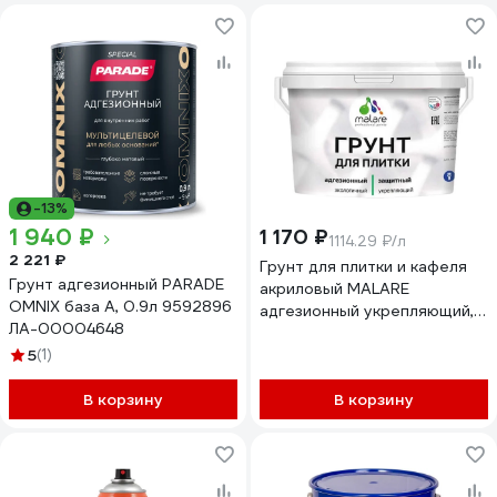
ГПЛИТБЕЛ0200
-13%
1 940 ₽
1 170 ₽
1114.29 ₽/л
2 221 ₽
Грунт для плитки и кафеля
Грунт адгезионный PARADE
акриловый MALARE
OMNIX база А, 0.9л 9592896
адгезионный укрепляющий,
ЛА-00004648
для плитки, без запаха
5
(1)
быстросохнущий, белый, 1 кг
4610362814786
В корзину
ГПЛИТБЕЛ0100
В корзину