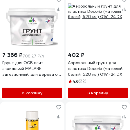
7 366 ₽
402 ₽
708.27 ₽/л
Грунт для ОСБ плит
Аэрозольный грунт для
акриловый MALARE
пластика Decorix (матовый;
адгезионный, для дерева от
белый; 520 мл) 0141-24 DX
плесени и грибка, без запаха
4.6
(22)
быстросохнущий, белый, 10
кг 4610362814731
В корзину
В корзину
ГОСББЕЛ1000