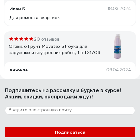
Иван Б.
18.03.2024
Для ремонта квартиры
20 отзывов
Отзыв о Грунт Movatex Stroyka для
наружных и внутренних работ, 1 л Т31706
Анжела
06.04.2024
Отлично создает поверхность под покраску
акриловой водоимульсионкой и под поклейку
Подпишитесь
на рассылку
и будьте в курсе!
виниловых обоев на бетоне и дереве, годиться для
Акции, скидки, распродажи ждут!
реставрационных работ на старой побелке на
потолке. Так же этой грунтовкой покрывала
поверхность окрашенную давно масляной краской и
31 отзыв
красила акриловой краской.
Отзыв о Грунтовка под обои Farbitex
PROF акриловая, укрывающая, белая, 12 кг
Подписаться
4300012075