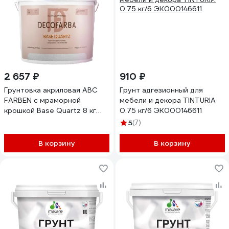
2 657 ₽
910 ₽
Грунтовка акриловая ABC
Грунт адгезионный для
FARBEN с мраморной
мебели и декора TINTURIA
крошкой Base Quartz 8 кг
0.75 кг/6 ЭК000146611
Decofarba 4300016294
5
(7)
В корзину
В корзину