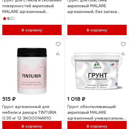
Грунт для стекла и скользких
Грунт для пластика
поверхностей акриловый
акриловый MALARE
MALARE адгезионный
адгезионный, без запаха
выравнивающий, без запаха
быстросохнущий, белый, 2 кг
5
(2)
быстросохнущий, белый, 1 кг
4610362814779
4610362814816
ГПЛСТБЕЛ0200
В корзину
В корзину
ГСТКЛБЕЛ0100
515 ₽
1 018 ₽
Грунт адгезионный для
Грунт обеспыливающий
мебели и декора TINTURIA
акриловый MALARE
0.35 кг 12 ЭК000146610
адгезионный универсальный,
без запаха быстросохнущий,
В корзину
В корзину