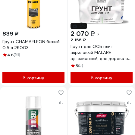
-4%
2 070 ₽
839 ₽
2 156 ₽
Грунт CHAMAELEON белый
Грунт для ОСБ плит
0,5 л 26003
акриловый MALARE
4.6
(16)
адгезионный, для дерева от
плесени и грибка, без запаха
5
(5)
быстросохнущий, белый, 2 кг
4610362814748
В корзину
В корзину
ГОСББЕЛ0200