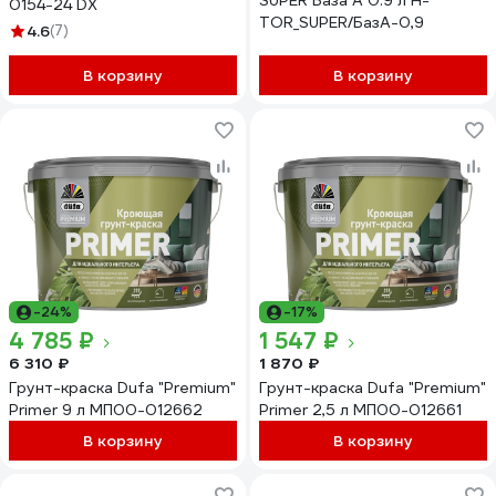
SUPER База А 0.9 л Н-
0154-24 DX
TOR_SUPER/БазА-0,9
4.6
(7)
В корзину
В корзину
-24%
-17%
4 785 ₽
1 547 ₽
6 310 ₽
1 870 ₽
Грунт-краска Dufa "Premium"
Грунт-краска Dufa "Premium"
Primer 9 л МП00-012662
Primer 2,5 л МП00-012661
В корзину
В корзину