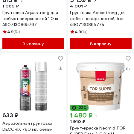
815 ₽
3 159 ₽
1 069 ₽
4 001 ₽
Грунтовка Aquastrong для
Грунтовка Aquastrong для
любых поверхностей 1,0 кг
любых поверхностей, 4 кг
4607130865767
4607130865774
4.9
(15)
4.9
(15)
В корзину
В корзину
-23%
1 480 ₽
633 ₽
1 910 ₽
Аэрозольная грунтовка
Грунт-краска Neomid TOR
DECORIX 780 мл, белый