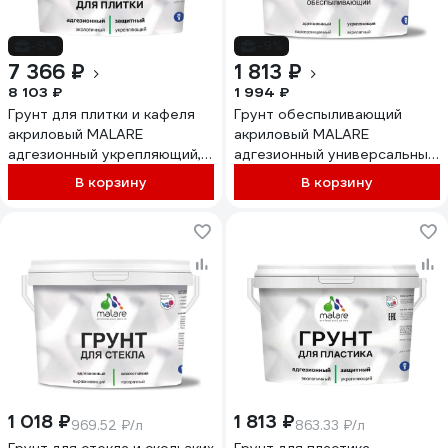
-9%
-9%
7 366 ₽
1 813 ₽
8 103 ₽
1 994 ₽
Грунт для плитки и кафеля
Грунт обеспыливающий
акриловый MALARE
акриловый MALARE
адгезионный укрепляющий,
адгезионный универсальный,
для плитки, без запаха
без запаха быстросохнущий,
В корзину
В корзину
быстросохнущий, белый, 10
белый, 2 кг 4610362814861
кг 4610362814793
ГБСПЛБЕЛ0200
ГПЛИТБЕЛ1000
1 018 ₽
1 813 ₽
969.52 ₽/л
863.33 ₽/л