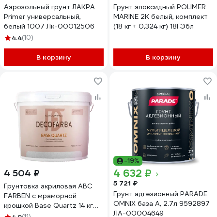
Аэрозольный грунт ЛАКРА
Грунт эпоксидный POLIMER
Primer универсальный,
MARINE 2К белый, комплект
белый 1007 Лк-00012506
(18 кг + 0,324 кг) 18ГЭбл
4.4
(10)
В корзину
В корзину
-19%
4 632 ₽
4 504 ₽
5 721 ₽
Грунтовка акриловая ABC
Грунт адгезионный PARADE
FARBEN с мраморной
OMNIX база А, 2.7л 9592897
крошкой Base Quartz 14 кг
ЛА-00004649
Decofarb 4300016295
(11)