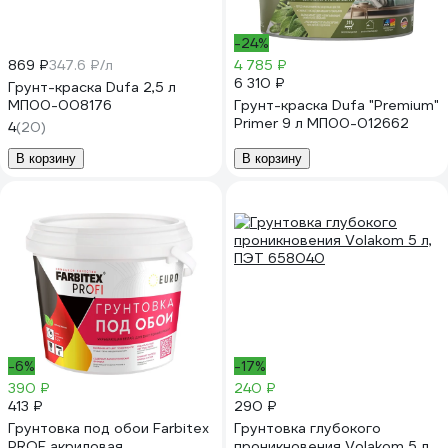
-24%
869 ₽
347.6 ₽/л
4 785 ₽
6 310 ₽
Грунт-краска Dufa 2,5 л
МП00-008176
Грунт-краска Dufa "Premium"
Primer 9 л МП00-012662
4
(20)
В корзину
В корзину
-6%
-17%
390 ₽
240 ₽
413 ₽
290 ₽
Грунтовка под обои Farbitex
Грунтовка глубокого
PROF акриловая,
проникновения Volakom 5 л,