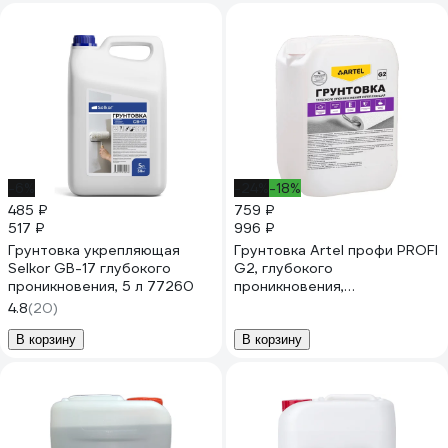
-6%
-24%
-18%
485 ₽
759 ₽
517 ₽
996 ₽
Грунтовка укрепляющая
Грунтовка Artel профи PROFI
Selkor GB-17 глубокого
G2, глубокого
проникновения, 5 л 77260
проникновения,
укрепляющая, канистра 10 кг
4.8
(20)
С0000000255
В корзину
В корзину