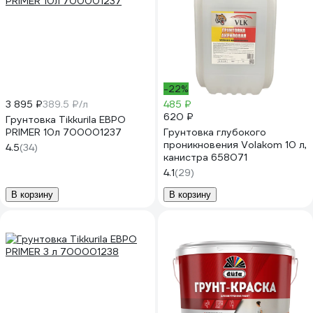
-22%
3 895 ₽
389.5 ₽/л
485 ₽
620 ₽
Грунтовка Tikkurila ЕВРО
PRIMER 10л 700001237
Грунтовка глубокого
проникновения Volakom 10 л,
4.5
(34)
канистра 658071
4.1
(29)
В корзину
В корзину