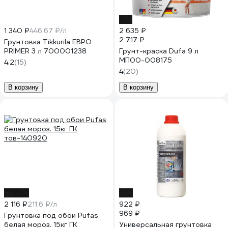
-3%
1 340 ₽
446.67 ₽/л
2 635 ₽
2 717 ₽
Грунтовка Tikkurila ЕВРО
PRIMER 3 л 700001238
Грунт-краска Dufa 9 л
МП00-008175
4.2
(15)
4
(20)
В корзину
В корзину
до -7%
-5%
2 116 ₽
211.6 ₽/л
922 ₽
969 ₽
Грунтовка под обои Pufas
белая мороз. 15кг ГК
Универсальная грунтовка