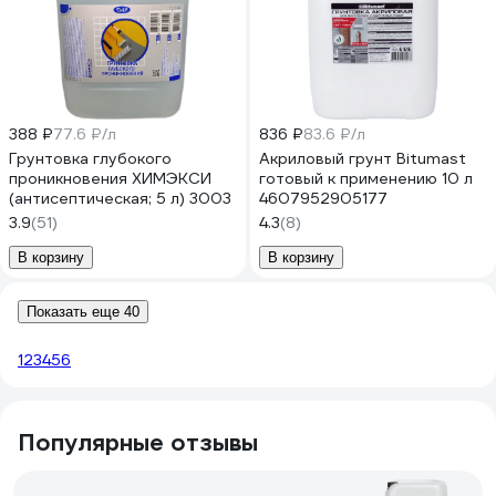
388 ₽
77.6 ₽/л
836 ₽
83.6 ₽/л
Грунтовка глубокого
Акриловый грунт Bitumast
проникновения ХИМЭКСИ
готовый к применению 10 л
(антисептическая; 5 л) 3003
4607952905177
3.9
(51)
4.3
(8)
В корзину
В корзину
Показать еще 40
1
2
3
4
5
6
Популярные отзывы