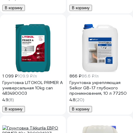
В корзину
В корзину
1 099 ₽
109.9 ₽/л
866 ₽
86.6 ₽/л
Грунтовка LITOKOL PRIMER A
Грунтовка укрепляющая
универсальная 10kg can
Selkor GB-17 глубокого
483490003
проникновения, 10 л 77250
4.9
(8)
4.8
(20)
В корзину
В корзину