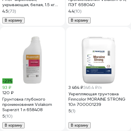
укрывающая, белая, 1.5 кг
ПЭТ 658040
4300012082
4.5
(73)
4.4
(10)
В корзину
В корзину
-23%
93 ₽
3 464 ₽
346.4 ₽/л
120 ₽
Укрепляющая грунтовка
Грунтовка глубокого
Finncolor MORAINE STRONG
проникновения Volakom
10л 700001239
Superzit 1 л 658408
5
(1)
5
(10)
В корзину
В корзину