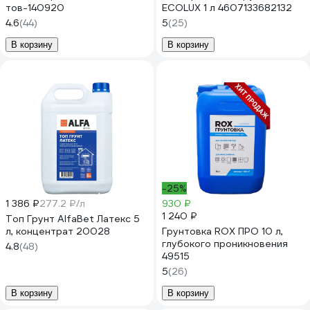
тов-140920
ECOLUX 1 л 4607133682132
4.6
(44)
5
(25)
В корзину
В корзину
-25%
1 386 ₽
277.2 ₽/л
930 ₽
1 240 ₽
Топ Грунт AlfaBet Латекс 5
л, концентрат 20028
Грунтовка ROX ПРО 10 л,
глубокого проникновения
4.8
(48)
49515
5
(26)
В корзину
В корзину