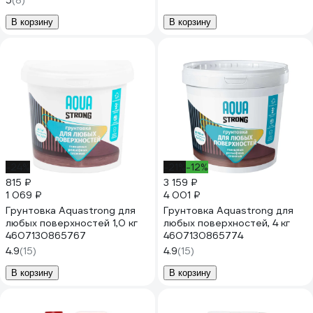
5
(8)
В корзину
В корзину
-24%
-21%
-12%
815 ₽
3 159 ₽
1 069 ₽
4 001 ₽
Грунтовка Aquastrong для
Грунтовка Aquastrong для
любых поверхностей 1,0 кг
любых поверхностей, 4 кг
4607130865767
4607130865774
4.9
(15)
4.9
(15)
В корзину
В корзину