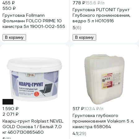
455 ₽
778 ₽
155.6 ₽/л
550 ₽
Грунтовка PLITONIT Грунт
Грунтовка Follmann
Глубокого проникновения,
Фольманн FOLCO PRIME 10
ведро 5 л Н010916
канистра 5л 19001-002-555
5
(6)
В корзину
В корзину
-23%
1 590 ₽
517 ₽
103.4 ₽/л
2 071 ₽
Грунтовка глубокого
Кварц-грунт Rolplast NEVEL
проникновения Volakom 5 л,
GOLD Основа 1 / Белый 7,0
канистра 658064
кг 4607130865460
4.1
(29)