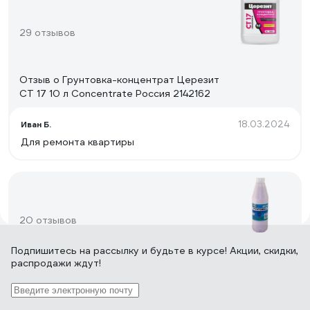
29 отзывов
Отзыв о Грунтовка-концентрат Церезит
CT 17 10 л Concentrate Россия 2142162
18.03.2024
Иван Б.
Для ремонта квартиры
20 отзывов
Подпишитесь
на рассылку
и будьте в курсе! Акции, скидки,
распродажи ждут!
Отзыв о Грунт Movatex Stroyka для
наружных и внутренних работ, 1 л Т31706