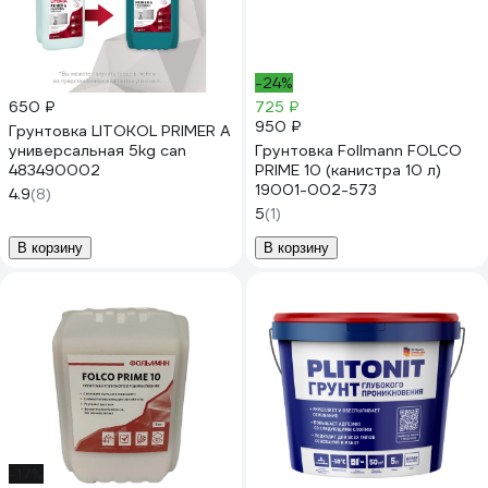
-24%
650 ₽
725 ₽
950 ₽
Грунтовка LITOKOL PRIMER A
универсальная 5kg can
Грунтовка Follmann FOLCO
483490002
PRIME 10 (канистра 10 л)
19001-002-573
4.9
(8)
5
(1)
В корзину
В корзину
-17%