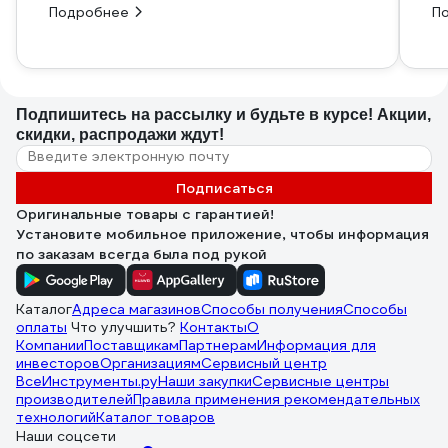
Подробнее
П
Подпишитесь
на рассылку
и будьте в курсе! Акции,
скидки, распродажи ждут!
Подписаться
Оригинальные товары с гарантией!
Установите мобильное приложение, чтобы информация
по заказам всегда была под рукой
Каталог
Адреса магазинов
Способы получения
Способы
оплаты
Что улучшить?
Контакты
О
Компании
Поставщикам
Партнерам
Информация для
инвесторов
Организациям
Сервисный центр
ВсеИнструменты.ру
Наши закупки
Сервисные центры
производителей
Правила применения рекомендательных
технологий
Каталог товаров
Наши соцсети