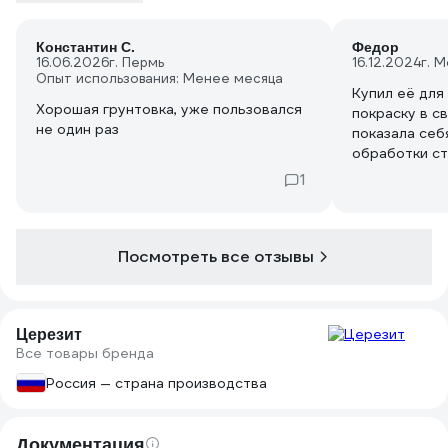
Константин С.
Федор
16.06.2026
г. Пермь
16.12.2024
г. 
Опыт использования: Менее месяца
Купил её для
Хорошая грунтовка, уже пользовался
покраску в с
не один раз
показала себ
обработки ст
Наносится пр
1
впитывается
порадовало, 
запаха нет с
покраски выш
Посмотреть все отзывы
Церезит
Все товары бренда
Россия — страна производства
Документация