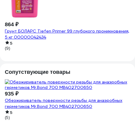
864 ₽
8
Грунт БОЛАРС Tiefen Primer 99 глубокого проникновения,
17
Гр
5 кг 00000042434
Pr
5
(9)
Сопутствующие товары
935 ₽
6
Обезжириватель поверхности резьбы для анаэробных
79
Ра
герметиков Mr.Bond 700 MB402700650
(б
5
(5)
(5