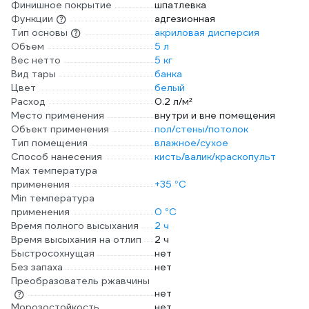
Финишное покрытие
шпатлевка
Функции
адгезионная
Тип основы
акриловая дисперсия
Объем
5 л
Вес нетто
5 кг
Вид тары
банка
Цвет
белый
Расход
0.2 л/м²
Место применения
внутри и вне помещения
Объект применения
пол/стены/потолок
Тип помещения
влажное/сухое
Способ нанесения
кисть/валик/краскопульт
Max температура
применения
+35 °С
Min температура
применения
0 °С
Время полного высыхания
2 ч
Время высыхания на отлип
2 ч
Быстросохнущая
нет
Без запаха
нет
Преобразователь ржавчины
нет
Морозостойкость
нет