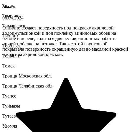
Тверь
Анжела
Темрюк
06.04.2024
Тимашевск
Отлично создает поверхность под покраску акриловой
водоимульсионкой и под поклейку виниловых обоев на
Тихвин
бетоне и дереве, годиться для реставрационных работ на
старой побелке на потолке. Так же этой грунтовкой
Тобольск
покрывала поверхность окрашенную давно масляной краской
и красила акриловой краской.
Тольятти
Томск
Троицк Московская обл.
Троицк Челябинская обл.
Туапсе
Туймазы
Тутаев
Удомля