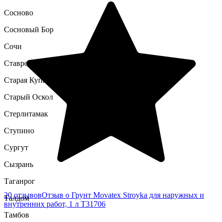
Сосново
Сосновый Бор
Сочи
Ставрополь
Старая Купавна
Старый Оскол
Стерлитамак
Ступино
Сургут
Сызрань
Таганрог
20 отзывов
Отзыв о Грунт Movatex Stroyka для наружных и
Талдом
внутренних работ, 1 л Т31706
Тамбов