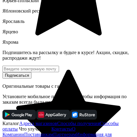
Юрьев-Польский
Яблоновский респ. Адыгея
Ярославль
Ярцево
Яхрома
Подпишитесь
на рассылку
и будьте в курсе! Акции, скидки,
распродажи ждут!
Подписаться
Оригинальные товары с гарантией!
Установите мобильное приложение, чтобы информация по
заказам всегда была под рукой
Каталог
Адреса магазинов
Способы получения
Способы
оплаты
Что улучшить?
Контакты
О
Компании
Поставщикам
Партнерам
Информация для