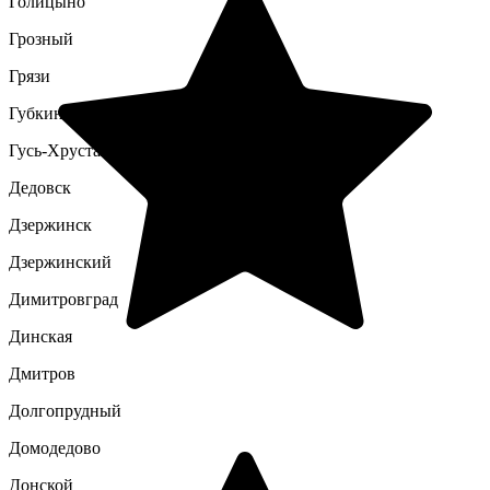
Голицыно
Грозный
Грязи
Губкин
Гусь-Хрустальный
Дедовск
Дзержинск
Дзержинский
Димитровград
Динская
Дмитров
Долгопрудный
Домодедово
Донской