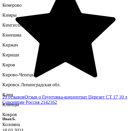
Кемерово
Кимры
Кингисепп
Кинешма
Киржач
Кириши
Киров
Кирово-Чепецк
Кировск Ленинградская обл.
Клин
29 отзывов
Отзыв о Грунтовка-концентрат Церезит CT 17 10 л
Concentrate Россия 2142162
Клинцы
Ковров
Иван Б.
Коломна
18.03.2024