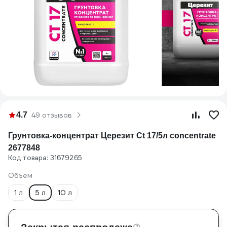
4.7
49 отзывов
Грунтовка-концентрат Церезит Ct 17/5л concentrate
2677848
Код товара: 31679265
Объем
1 л
5 л
10 л