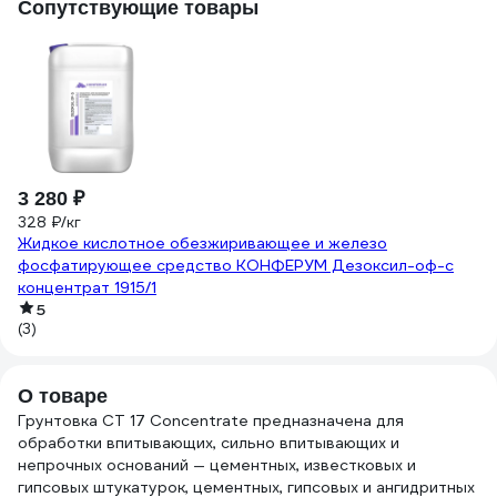
Сопутствующие товары
-
3 280 ₽
4
328 ₽/кг
Жидкое кислотное обезжиривающее и железо
4 
фосфатирующее средство КОНФЕРУМ Дезоксил-оф-с
Ра
концентрат 1915/1
ст
5
(3)
О товаре
Грунтовка CT 17 Concentrate предназначена для
обработки впитывающих, сильно впитывающих и
непрочных оснований — цементных, известковых и
гипсовых штукатурок, цементных, гипсовых и ангидритных