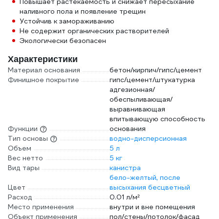
Повышает растекаемость и снижает пересыхание
наливного пола и появление трещин
Устойчив к замораживанию
Не содержит органических растворителей
Экологически безопасен
Характеристики
Материал основания
бетон/кирпич/гипс/цемент
Финишное покрытие
гипс/цемент/штукатурка
адгезионная/
обеспыливающая/
выравнивающая
впитывающую способность
Функции
основания
Тип основы
водно-дисперсионная
Объем
5 л
Вес нетто
5 кг
Вид тары
канистра
бело-желтый, после
Цвет
высыхания бесцветный
Расход
0.01 л/м²
Место применения
внутри и вне помещения
Объект применения
пол/стены/потолок/фасад