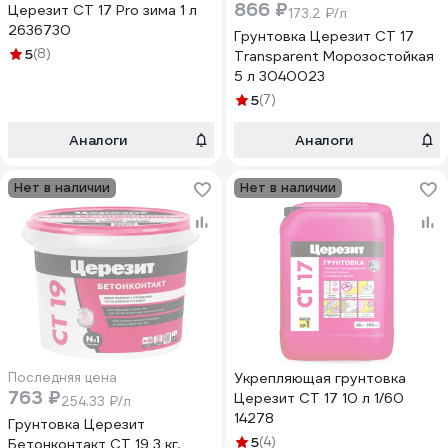
866 ₽
Церезит CT 17 Pro зима 1 л
173.2 ₽/л
2636730
Грунтовка Церезит CT 17
5
(8)
Transparent Морозостойкая
5 л 3040023
5
(7)
Аналоги
Аналоги
Нет в наличии
Нет в наличии
Последняя цена
Укрепляющая грунтовка
763 ₽
Церезит CT 17 10 л 1/60
254.33 ₽/л
14278
Грунтовка Церезит
5
(4)
Бетонконтакт CT 19 3 кг,