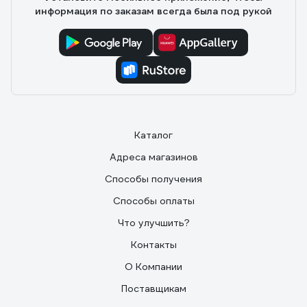
валиком... Хватило на комнату 16 м. и прихожую 7 м.
информация по заказам всегда была под рукой
Рекомендую.
Каталог
Адреса магазинов
Способы получения
Способы оплаты
Что улучшить?
Контакты
О Компании
Поставщикам