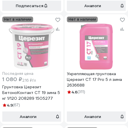
Подписаться
Аналоги
Нет в наличии
Нет в наличии
Последняя цена
Укрепляющая грунтовка
1 080 ₽
Церезит CT 17 Pro 5 л зима
216 ₽/л
2636688
Грунтовка Церезит
4.6
(311)
БетоноКонтакт CT 19 зима 5
кг 1/120 208289 1505277
4.9
(67)
Аналоги
Аналоги