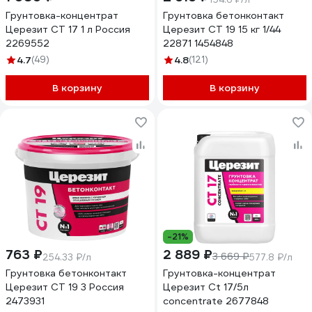
Грунтовка-концентрат
Грунтовка бетонконтакт
Церезит CT 17 1 л Россия
Церезит CT 19 15 кг 1/44
2269552
22871 1454848
4.7
(49)
4.8
(121)
В корзину
В корзину
-21%
763 ₽
2 889 ₽
3 669 ₽
254.33 ₽/л
577.8 ₽/л
Грунтовка бетонконтакт
Грунтовка-концентрат
Церезит CT 19 3 Россия
Церезит Ct 17/5л
2473931
concentrate 2677848