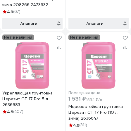
зима 208266 2473932
4.9
(67)
Аналоги
Аналоги
Нет в наличии
Нет в наличии
Укрепляющая грунтовка
Последняя цена
1 531 ₽
Церезит CT 17 Pro 5 л
153.1 ₽/л
2636683
Морозостойкая грунтовка
4.5
(407)
Церезит CT 17 Pro (10 л;
зима) 2636647
4.6
(311)