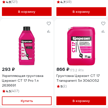
4.8
(121)
4.7
(49)
В корзину
В корзину
293 ₽
866 ₽
173.2 ₽/л
Укрепляющая грунтовка
Грунтовка Церезит CT 17
Церезит CT 17 Pro 1 л
Transparent 5л 3040052
2636691
5
(2)
4.5
(407)
Купить
В корзину