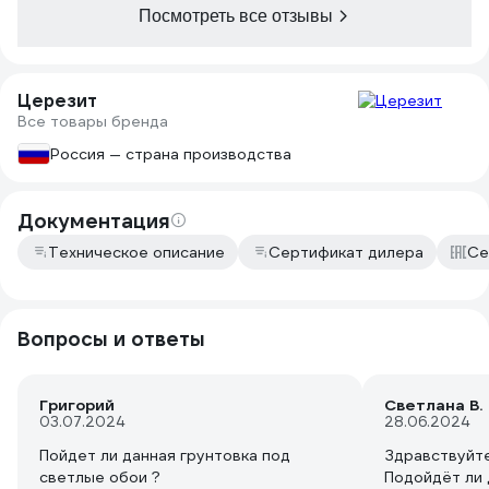
Посмотреть все отзывы
высыхания совершенно, скажем так,
безобидны. Не склеивают ничего -
просто отваливаются. При поклейке
обоев могут приводить к бугоркам. За
Церезит
это снимаю одну звезду
Все товары бренда
Россия — страна производства
Документация
Техническое описание
Сертификат дилера
Се
Вопросы и ответы
Григорий
Светлана В.
03.07.2024
28.06.2024
Пойдет ли данная грунтовка под
Здравствуйте
светлые обои ?
Подойдёт ли 