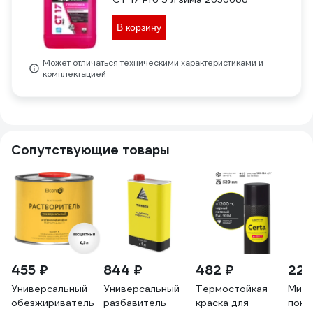
В корзину
Может отличаться техническими характеристиками и
комплектацией
Сопутствующие товары
455 ₽
844 ₽
482 ₽
225
Универсальный
Универсальный
Термостойкая
Мини
обезжириватель
разбавитель
краска для
покр