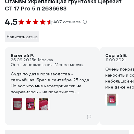
Отзывы Укрепляющая грунтовка Церезит
CT 17 Pro 5 л 2636683
4.5
407 отзывов
Написать отзыв
Евгений Р.
Сергей В.
25.09.2025
г. Москва
11.09.2021
Опыт использования: Менее месяца
Очень понрав
Судя по дате производства -
наносить и с
свежайшая. Брал в сентябре 25 года.
небольшой ес
Но вот что мне категорически не
мне даже нао
понравилось - на поверхность
Перед оклей
всплывают желтые сгустки, которые
обеспылить 
поначалу приходилось счищать со
данная грунт
стены, но потом догадался
Качественный
фильтровать обычной марлей.
бренда. Бери
Я так понял, что эти сгустки - это
краситель. Так как они после