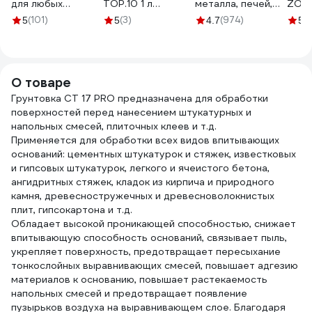
для любых
TOP.10 1 л
металла, печей,
ZOLD
поверхностей
10.505.1000.
мангалов,
с руч
(101)
(3)
(974)
(3
5
5
4.7
5
Elcon R 0,5 л 00-
радиаторов,
мм Z
00004032
дымоходов,
ЭК0
суппортов до
1200°С Certa
О товаре
черный (~RAL
Грунтовка CT 17 PRO предназначена для обработки
9004), аэрозоль
поверхностей перед нанесением штукатурных и
CPR00038
напольных смесей, плиточных клеев и т.д.
Применяется для обработки всех видов впитывающих
оснований: цементных штукатурок и стяжек, известковых
и гипсовых штукатурок, легкого и ячеистого бетона,
ангидритных стяжек, кладок из кирпича и природного
камня, древесностружечных и древесноволокнистых
плит, гипсокартона и т.д.
Обладает высокой проникающей способностью, снижает
впитывающую способность оснований, связывает пыль,
укрепляет поверхность, предотвращает пересыхание
тонкослойных выравнивающих смесей, повышает адгезию
материалов к основанию, повышает растекаемость
напольных смесей и предотвращает появление
пузырьков воздуха на выравнивающем слое. Благодаря