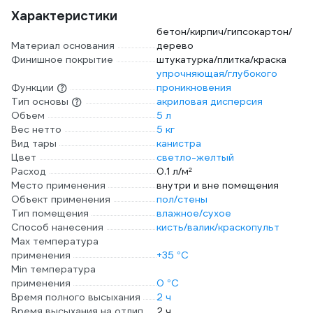
Характеристики
бетон/кирпич/гипсокартон/
Материал основания
дерево
Финишное покрытие
штукатурка/плитка/краска
упрочняющая/глубокого
Функции
проникновения
Тип основы
акриловая дисперсия
Объем
5 л
Вес нетто
5 кг
Вид тары
канистра
Цвет
светло-желтый
Расход
0.1 л/м²
Место применения
внутри и вне помещения
Объект применения
пол/стены
Тип помещения
влажное/сухое
Способ нанесения
кисть/валик/краскопульт
Max температура
применения
+35 °С
Min температура
применения
0 °С
Время полного высыхания
2 ч
Время высыхания на отлип
2 ч