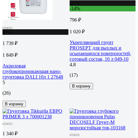
-22%
-14%
796 ₽
1 020 ₽
-6%
Укрепляющий грунт
1 739 ₽
PROSEPT для рыхлых и
осыпающихся поверхностей,
1 849 ₽
готовый состав, 10 л 049-10
4.8
Акриловая
глубокопроникающая нано-
(17)
грунтовка DALI 10л 1 27648
5
В корзину
(26)
В корзину
1 340 ₽