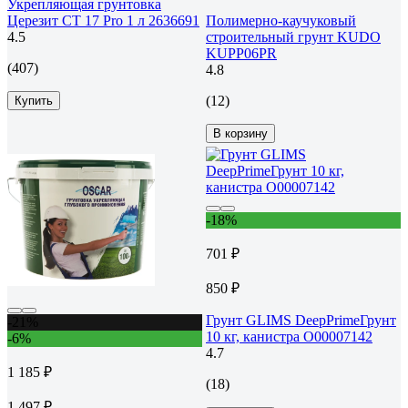
Укрепляющая грунтовка
Церезит CT 17 Pro 1 л 2636691
Полимерно-каучуковый
4.5
строительный грунт KUDO
KUPP06PR
(407)
4.8
(12)
Купить
В корзину
-18%
701 ₽
850 ₽
Грунт GLIMS DeepPrimeГрунт
-21%
10 кг, канистра О00007142
-6%
4.7
1 185 ₽
(18)
1 497 ₽