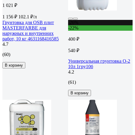
1 021 ₽
1 156 ₽
102.1 ₽/л
Грунтовка для OSB плит
-26%
MASTERFARBE для
-22%
наружных и внутренних
работ, 10 кг 4631168416585
400 ₽
4.7
540 ₽
(60)
Универсальная грунтовка О-2
В корзину
10л 1гру10б
4.2
(61)
В корзину