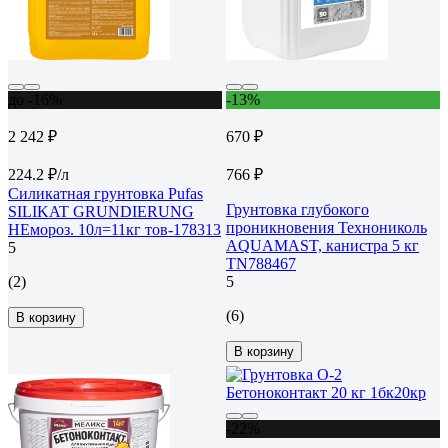
до -16%
-13%
2 242 ₽
670 ₽
224.2 ₽/л
766 ₽
Силикатная грунтовка Pufas
Грунтовка глубокого
SILIKAT GRUNDIERUNG
проникновения Технониколь
НЕмороз. 10л=11кг тов-178313
AQUAMAST, канистра 5 кг
5
TN788467
(2)
5
(6)
В корзину
В корзину
-22%