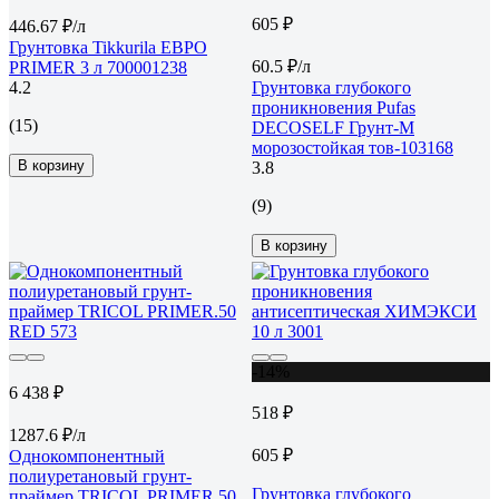
605 ₽
446.67 ₽/л
Грунтовка Tikkurila ЕВРО
60.5 ₽/л
PRIMER 3 л 700001238
4.2
Грунтовка глубокого
проникновения Pufas
(15)
DЕCOSELF Грунт-М
морозостойкая тов-103168
В корзину
3.8
(9)
В корзину
-14%
6 438 ₽
518 ₽
1287.6 ₽/л
605 ₽
Однокомпонентный
полиуретановый грунт-
Грунтовка глубокого
праймер TRICOL PRIMER.50