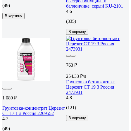
быстросохнущий" в
(49)
баллончике, серый KU-2101
4.6
В корзину
(335)
В корзину
763 ₽
254.33 ₽/л
Грунтовка бетонконтакт
Церезит CT 19 3 Россия
2473931
4.8
1 080 ₽
(121)
Грунтовка-концентрат Церезит
CT 17 1 л Россия 2269552
В корзину
4.7
(49)