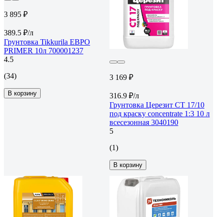
3 895 ₽
389.5 ₽/л
Грунтовка Tikkurila ЕВРО
PRIMER 10л 700001237
4.5
(34)
3 169 ₽
В корзину
316.9 ₽/л
Грунтовка Церезит CT 17/10
под краску concentrate 1:3 10 л
всесезонная 3040190
5
(1)
В корзину