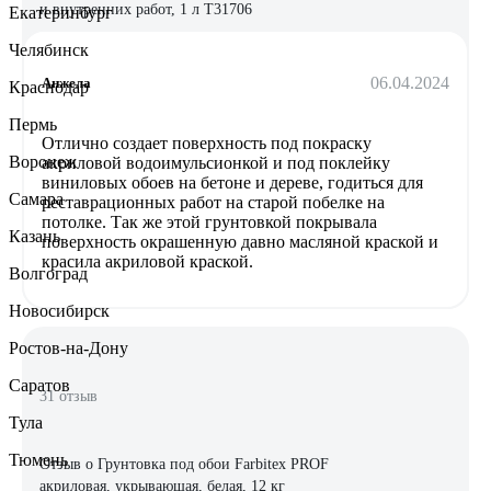
и внутренних работ, 1 л Т31706
Екатеринбург
Челябинск
06.04.2024
Анжела
Краснодар
Пермь
Отлично создает поверхность под покраску
Воронеж
акриловой водоимульсионкой и под поклейку
виниловых обоев на бетоне и дереве, годиться для
Самара
реставрационных работ на старой побелке на
потолке. Так же этой грунтовкой покрывала
Казань
поверхность окрашенную давно масляной краской и
красила акриловой краской.
Волгоград
Новосибирск
Ростов-на-Дону
Саратов
31 отзыв
Тула
Тюмень
Отзыв о Грунтовка под обои Farbitex PROF
акриловая, укрывающая, белая, 12 кг