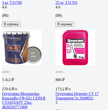
3 кг Т31700
25 кг Т31703
4.6
4.6
(88)
(88)
В корзину
В корзину
5 412 ₽
866 ₽
270.6 ₽/л
173.2 ₽/л
Грунтовка Москвичка
Грунтовка Церезит CT 17
КраскаВо ГФ-021 СЕРАЯ
Transparent 5л 3040052
СТАНДАРТ 25кг.
5
4620105771900