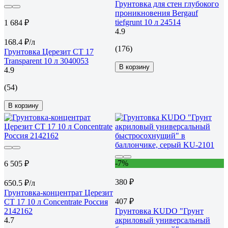
Грунтовка для стен глубокого
проникновения Bergauf
tiefgrunt 10 л 24514
1 684 ₽
4.9
168.4 ₽/л
(176)
Грунтовка Церезит CT 17
Transparent 10 л 3040053
В корзину
4.9
(54)
В корзину
-7%
6 505 ₽
380 ₽
650.5 ₽/л
Грунтовка-концентрат Церезит
407 ₽
CT 17 10 л Concentrate Россия
2142162
Грунтовка KUDO "Грунт
4.7
акриловый универсальный