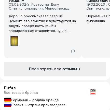
Роман М.
николаевич 
03.02.2024
г. Ростов-на-Дону
19.02.2023
г.
Опыт использования: Менее месяца
Опыт использ
Хорошо обеспыливает старый
Нормальная г
цемент, это заметно и чувствуется на
выполнила.
ощупь, поверхность как бы
глазированная становится, ну и в
какой-то степени его упрочняет, по
крайней мере у поверхности. Также
канистра удобная с прозрачной
областью сбоку и метками от 3 до 10
литров — удобно контролировать
расход
Посмотреть все отзывы
Pufas
Все товары бренда
Германия — родина бренда
Россия — страна производства