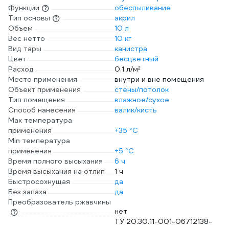
Функции
обеспыливание
Тип основы
акрил
Объем
10 л
Вес нетто
10 кг
Вид тары
канистра
Цвет
бесцветный
Расход
0.1 л/м²
Место применения
внутри и вне помещения
Объект применения
стены/потолок
Тип помещения
влажное/сухое
Способ нанесения
валик/кисть
Max температура
применения
+35 °С
Min температура
применения
+5 °С
Время полного высыхания
6 ч
Время высыхания на отлип
1 ч
Быстросохнущая
да
Без запаха
да
Преобразователь ржавчины
нет
ТУ 20.30.11-001-06712138-