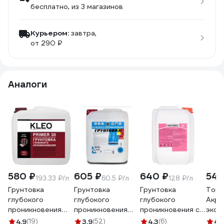
бесплатно
, из 3 магазинов
Курьером:
завтра,
от 290 ₽
Аналоги
580 ₽
605 ₽
640 ₽
545
193.33 ₽/л
60.5 ₽/л
128 ₽/л
Грунтовка
Грунтовка
Грунтовка
Топ 
глубокого
глубокого
глубокого
Акрил
проникновения
проникновения
проникновения с
эксп
KLEO PRIMER 30, 3
антисептическая
антисептиком для
4.9
(19)
3.9
(52)
4.3
(6)
4.