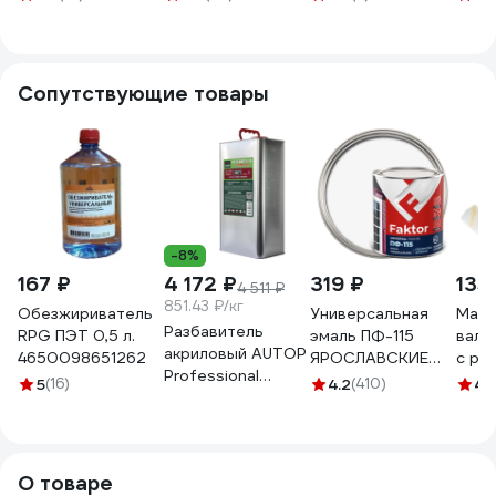
кг 085 PRIMER 30
ХИМЭКСИ 10 л
пористых
3001
поверхностей
Меликс 5 л 12%
MOS-5ГГПАПП01
Сопутствующие товары
-8%
167 ₽
4 172 ₽
319 ₽
135
4 511 ₽
851.43 ₽/кг
Обезжириватель
Универсальная
Маля
Разбавитель
RPG ПЭТ 0,5 л.
эмаль ПФ-115
вали
акриловый AUTOP
4650098651262
ЯРОСЛАВСКИЕ
с ру
Professional
КРАСКИ FAKTOR
Гирп
5
(16)
4.2
(410)
4.
50/77,
белая, банка 0,8
D15м
стандартный,
кг 214709
4-52
банка 5.0 л ATP-
TRM50/77-5
О товаре