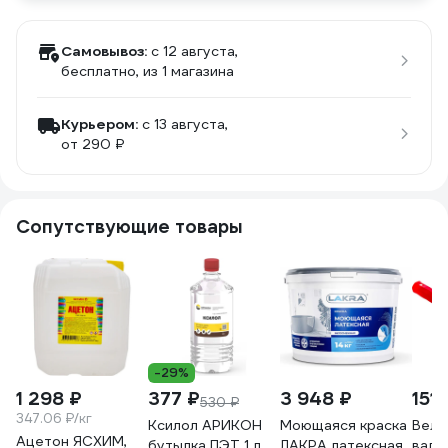
Самовывоз:
c 12 августа,
бесплатно
, из 1 магазина
Курьером:
c 13 августа,
от 290 ₽
Сопутствующие товары
-29%
1 298 ₽
377 ₽
3 948 ₽
151 
530 ₽
347.06 ₽/кг
Ксилол АРИКОН
Моющаяся краска
Велю
Ацетон ЯСХИМ,
бутылка ПЭТ 1 л
ЛАКРА латексная,
вали