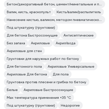
Бетон/декоративный бетон, цемент/минетальные и полимерные декоративные штукатурки/прочие впитывающие поверхности
Валик, кисть, краскопульт
Кисть/валик/распылитель
Нанесение кистью, валиком, методом пневматического и безвоздушного распыления.
Под штукатурку (грунтовки)
Для бетона Быстросохнущие
Антисептические
Без запаха
Акриловые
Акрил/вода
Акриловые для стен
Грунтовки для наружных работ по бетону
Для бетонного пола
Акриловые Универсальные
Акриловые Для бетона
Для пола
Грунтовка против плесени и грибка по бетону
Белые
Акриловые Быстросохнущие
Max температура применения +35 °С
Под штукатурку (грунтовки)
Недорогие