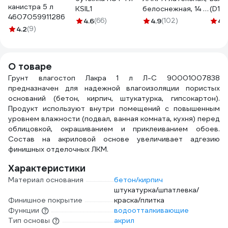
канистра 5 л
KSIL1
белоснежная, 14 кг
(D15
4607059911286
8306484
4 мм
4.6
(66)
4.9
(102)
4.
4.2
(9)
ЛА-00000054
КЕДР
2594
О товаре
Грунт влагостоп Лакра 1 л Л-С 90001007838
предназначен для надежной влагоизоляции пористых
оснований (бетон, кирпич, штукатурка, гипсокартон).
Продукт используют внутри помещений с повышенным
уровнем влажности (подвал, ванная комната, кухня) перед
облицовкой, окрашиванием и приклеиванием обоев.
Состав на акриловой основе увеличивает адгезию
финишных отделочных ЛКМ.
Характеристики
Материал основания
бетон/кирпич
штукатурка/шпатлевка/
Финишное покрытие
краска/плитка
Функции
водоотталкивающие
Тип основы
акрил