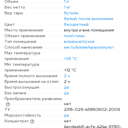
Объем
1 л
Вес нетто
1 кг
Вид тары
бутыль
белый, после высыхания
Цвет
бесцветный
Место применения
внутри и вне помещения
Объект применения
пол/стены
Тип помещения
влажное/сухое
Способ нанесения
кисть/валик/краскопульт
Max температура
применения
+35 °С
Min температура
применения
+12 °С
Время полного высыхания
2 ч
Время высыхания на отлип
2 ч
Быстросохнущая
да
Без запаха
да
Преобразователь ржавчины
нет
ТУ
2316-029-45860602-2009
Морозостойкость
да
Концентрат
нет
4ecdeeb6-acfe-424e-9780-